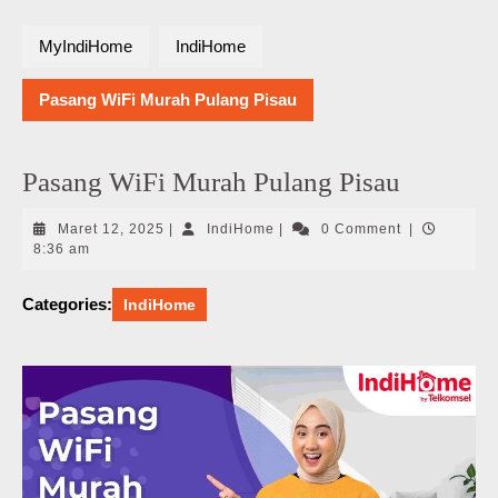
MyIndiHome
IndiHome
Pasang WiFi Murah Pulang Pisau
Pasang WiFi Murah Pulang Pisau
Maret
IndiHome
Maret 12, 2025
|
IndiHome
|
0 Comment
|
12,
8:36 am
2025
Categories:
IndiHome