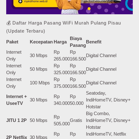
💰 Daftar Harga Pasang WiFi Murah Pulang Pisau
(Update Terbaru)
Biaya
Paket
Kecepatan
Harga
Benefit
Pasang
Internet
Rp
Rp
30 Mbps
Digital Channel
Only
265.000
166.500
Internet
Rp
Rp
50 Mbps
Digital Channel
Only
325.000
166.500
Internet
Rp
Rp
100 Mbps
Digital Channel
Only
375.000
166.500
Seatoday,
Internet +
Rp
Rp
30 Mbps
IndiHomeTV, Disney+
UseeTV
340.000
50.000
Hotstar
Big Combo,
Rp
JITU 1 2P
50 Mbps
Gratis
IndiHomeTV, Disney+
505.000
Hotstar
Rp
Rp
IndiHomeTV, Netflix
2P Netflix
30 Mbps