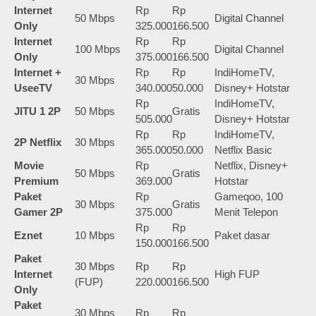
Internet
Rp
Rp
50 Mbps
Digital Channel
Only
325.000
166.500
Internet
Rp
Rp
100 Mbps
Digital Channel
Only
375.000
166.500
Internet +
Rp
Rp
IndiHomeTV,
30 Mbps
UseeTV
340.000
50.000
Disney+ Hotstar
Rp
IndiHomeTV,
JITU 1 2P
50 Mbps
Gratis
505.000
Disney+ Hotstar
Rp
Rp
IndiHomeTV,
2P Netflix
30 Mbps
365.000
50.000
Netflix Basic
Movie
Rp
Netflix, Disney+
50 Mbps
Gratis
Premium
369.000
Hotstar
Paket
Rp
Gameqoo, 100
30 Mbps
Gratis
Gamer 2P
375.000
Menit Telepon
Rp
Rp
Eznet
10 Mbps
Paket dasar
150.000
166.500
Paket
30 Mbps
Rp
Rp
Internet
High FUP
(FUP)
220.000
166.500
Only
Paket
30 Mbps
Rp
Rp