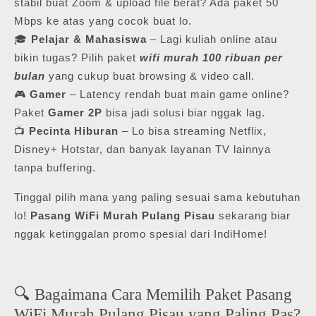
stabil buat Zoom & upload file berat? Ada paket 50
Mbps ke atas yang cocok buat lo.
🎓
Pelajar & Mahasiswa
– Lagi kuliah online atau
bikin tugas? Pilih paket
wifi murah 100 ribuan per
bulan
yang cukup buat browsing & video call.
🎮
Gamer
– Latency rendah buat main game online?
Paket
Gamer 2P
bisa jadi solusi biar nggak lag.
📺
Pecinta Hiburan
– Lo bisa streaming Netflix,
Disney+ Hotstar, dan banyak layanan TV lainnya
tanpa buffering.
Tinggal pilih mana yang paling sesuai sama kebutuhan
lo!
Pasang WiFi Murah Pulang Pisau
sekarang biar
nggak ketinggalan promo spesial dari IndiHome!
🔍 Bagaimana Cara Memilih Paket Pasang
WiFi Murah Pulang Pisau yang Paling Pas?