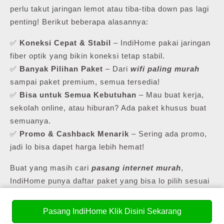
perlu takut jaringan lemot atau tiba-tiba down pas lagi
penting! Berikut beberapa alasannya:
✅
Koneksi Cepat & Stabil
– IndiHome pakai jaringan
fiber optik yang bikin koneksi tetap stabil.
✅
Banyak Pilihan Paket
– Dari
wifi paling murah
sampai paket premium, semua tersedia!
✅
Bisa untuk Semua Kebutuhan
– Mau buat kerja,
sekolah online, atau hiburan? Ada paket khusus buat
semuanya.
✅
Promo & Cashback Menarik
– Sering ada promo,
jadi lo bisa dapet harga lebih hemat!
Buat yang masih cari
pasang internet murah
,
IndiHome punya daftar paket yang bisa lo pilih sesuai
kebutuhan lo.
Pasang IndiHome Klik Disini Sekarang