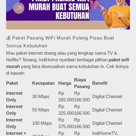
💰 Paket Pasang WiFi Murah Pulang Pisau Buat
Semua Kebutuhan
Mau paket internet doang atau yang lengkap sama TV &
Netflix? Tenang, IndiHome nyediain berbagai pilihan
paket wifi
murah
yang bisa disesuaikan sama kebutuhan lo. Cek listnya
di bawah:
Biaya
Paket
Kecepatan
Harga
Benefit
Pasang
Internet
Rp
Rp
30 Mbps
Digital Channel
Only
265.000
166.500
Internet
Rp
Rp
50 Mbps
Digital Channel
Only
325.000
166.500
Internet
Rp
Rp
100 Mbps
Digital Channel
Only
375.000
166.500
Internet +
Rp
Rp
IndiHomeTV,