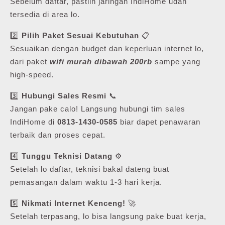
Sebelum daftar, pastiin jaringan IndiHome udah
tersedia di area lo.
2️⃣
Pilih Paket Sesuai Kebutuhan
📋
Sesuaikan dengan budget dan keperluan internet lo,
dari paket
wifi murah dibawah 200rb
sampe yang
high-speed.
3️⃣
Hubungi Sales Resmi
📞
Jangan pake calo! Langsung hubungi tim sales
IndiHome di
0813-1430-0585
biar dapet penawaran
terbaik dan proses cepat.
4️⃣
Tunggu Teknisi Datang
⚙️
Setelah lo daftar, teknisi bakal dateng buat
pemasangan dalam waktu 1-3 hari kerja.
5️⃣
Nikmati Internet Kenceng!
🚀
Setelah terpasang, lo bisa langsung pake buat kerja,