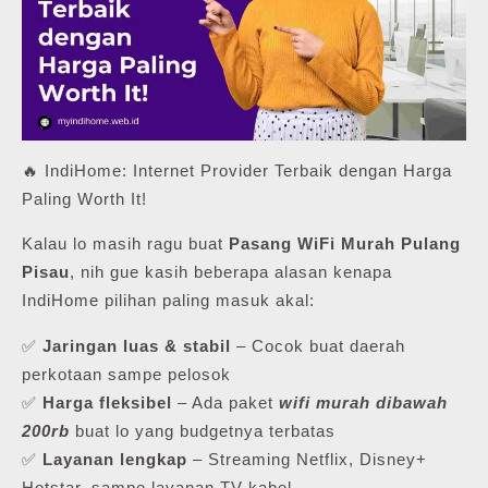
🔥 IndiHome: Internet Provider Terbaik dengan Harga
Paling Worth It!
Kalau lo masih ragu buat
Pasang WiFi Murah Pulang
Pisau
, nih gue kasih beberapa alasan kenapa
IndiHome pilihan paling masuk akal:
✅
Jaringan luas & stabil
– Cocok buat daerah
perkotaan sampe pelosok
✅
Harga fleksibel
– Ada paket
wifi murah dibawah
200rb
buat lo yang budgetnya terbatas
✅
Layanan lengkap
– Streaming Netflix, Disney+
Hotstar, sampe layanan TV kabel