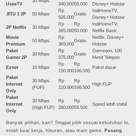
30 Mbps
UseeTV
340.000
50.000
Disney+ Hotstar
Rp
IndiHomeTV,
JITU 1 2P
50 Mbps
Gratis
505.000
Disney+ Hotstar
Rp
Rp
IndiHomeTV,
2P Netflix
30 Mbps
365.000
50.000
Netflix Basic
Movie
Rp
Netflix, Disney+
50 Mbps
Gratis
Premium
369.000
Hotstar
Paket
Rp
Gameqoo, 100
30 Mbps
Gratis
Gamer 2P
375.000
Menit Telepon
Rp
Rp
Eznet
10 Mbps
Paket dasar
150.000
166.500
Paket
30 Mbps
Rp
Rp
Internet
High FUP
(FUP)
220.000
166.500
Only
Paket
30 Mbps
Rp
Rp
Internet
Speed lebih stabil
(High FUP)
280.000
55.500
Only
Banyak pilihan, kan? Tinggal pilih sesuai kebutuhan lo,
entah buat kerja, hiburan, atau main game.
Pasang