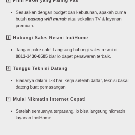
2️⃣
Pilih Paket yang Paling Pas
Sesuaikan dengan budget dan kebutuhan, apakah cuma
butuh
pasang wifi murah
atau sekalian TV & layanan
premium.
3️⃣
Hubungi Sales Resmi IndiHome
Jangan pake calo! Langsung hubungi sales resmi di
0813-1430-0585
biar lo dapet penawaran terbaik.
4️⃣
Tunggu Teknisi Datang
Biasanya dalam 1-3 hari kerja setelah daftar, teknisi bakal
dateng buat pemasangan.
5️⃣
Mulai Nikmatin Internet Cepat!
Setelah semuanya terpasang, lo bisa langsung nikmatin
layanan IndiHome.