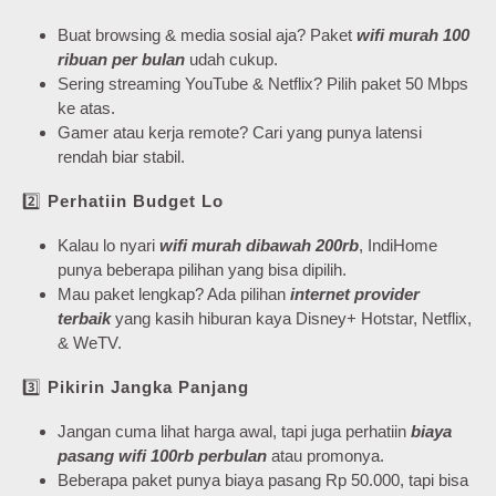
Buat browsing & media sosial aja? Paket
wifi murah 100
ribuan per bulan
udah cukup.
Sering streaming YouTube & Netflix? Pilih paket 50 Mbps
ke atas.
Gamer atau kerja remote? Cari yang punya latensi
rendah biar stabil.
2️⃣
Perhatiin Budget Lo
Kalau lo nyari
wifi murah dibawah 200rb
, IndiHome
punya beberapa pilihan yang bisa dipilih.
Mau paket lengkap? Ada pilihan
internet provider
terbaik
yang kasih hiburan kaya Disney+ Hotstar, Netflix,
& WeTV.
3️⃣
Pikirin Jangka Panjang
Jangan cuma lihat harga awal, tapi juga perhatiin
biaya
pasang wifi 100rb perbulan
atau promonya.
Beberapa paket punya biaya pasang Rp 50.000, tapi bisa