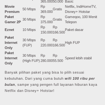
365.000
50.000
Basic
Movie
Rp
Netflix, IndiHomeTV,
50 Mbps
Gratis
Premium
369.000
Disney+ Hotstar
Paket
Rp
Gameqoo, 100 Menit
30 Mbps
Gratis
Gamer 2P
375.000
Telepon
Rp
Rp
Eznet
10 Mbps
Paket dasar
150.000
166.500
Paket
30 Mbps
Rp
Rp
Internet
High FUP
(FUP)
220.000
166.500
Only
Paket
30 Mbps
Rp
Rp
Internet
Speed lebih stabil
(High FUP)
280.000
55.500
Only
Banyak pilihan paket yang bisa lo pilih sesuai
kebutuhan. Dari yang cuma butuh
wifi 100 ribu per
bulan
, sampe yang pengen full layanan hiburan kaya
Netflix dan Disney+ Hotstar!