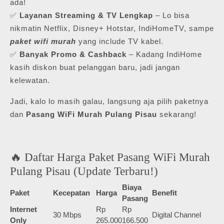
ada!
✅
Layanan Streaming & TV Lengkap
– Lo bisa
nikmatin Netflix, Disney+ Hotstar, IndiHomeTV, sampe
paket wifi murah
yang include TV kabel.
✅
Banyak Promo & Cashback
– Kadang IndiHome
kasih diskon buat pelanggan baru, jadi jangan
kelewatan.
Jadi, kalo lo masih galau, langsung aja pilih paketnya
dan
Pasang WiFi Murah Pulang Pisau
sekarang!
🔥 Daftar Harga Paket Pasang WiFi Murah
Pulang Pisau (Update Terbaru!)
Biaya
Paket
Kecepatan
Harga
Benefit
Pasang
Internet
Rp
Rp
30 Mbps
Digital Channel
Only
265.000
166.500