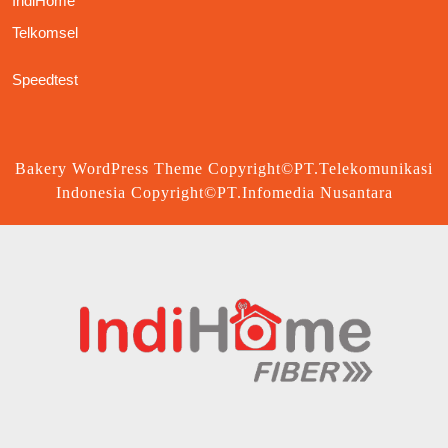
IndiHome
Telkomsel
Speedtest
Bakery WordPress Theme
Copyright©PT.Telekomunikasi
Indonesia Copyright©PT.Infomedia Nusantara
Scroll
Up