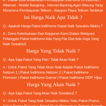
Alfamart , Mobile Bangking , Internet Banking,Agen Warung Yang
Menerima Pembayaran Telkom , Ataupun Plasa Telkom Terdekat
Ini Harga Naik Apa Tidak ?
Q : Apakah Harga Paket IndiHome Dapat Naik Sewaktu-Waktu ?
A : Demi Keterbukaan Dan Kejujuran Kami Dalam Melayani
Pelanggan Paket IndiHome Ada Yang Flat Dan Ada Juga Yang
Naik Sewaktu2
Harga Yang Tidak Naik ?
Q : Apa Saja Paket Yang Flat / Tidak Akan Naik ?
A : Untuk Paket Yang Tidak Akan Naik Adalah
Paket IndiHome
Netizen 1
|
Paket IndiHome Netizen 2
|
Paket IndiHome
Premium
|
Paket IndiHome Gamer
|
Paket IndiHome ODP Hijau
Harga Yang Akan Naik ?
Q : Apa Saja Paket Yang Akan Naik Sewaktu2 ?
A : Untuk Paket Yang Naik Sewaktu-Waktu Yaitu Paket Promo ,
Paket Promo Biasanya Terjadi Pada Momentum Tertentu Seperti