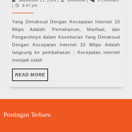
September
IndiHome
September 21, 2024
|
IndiHome
|
0 Comment
Dengan
21,
|
8:47 pm
Kecepatan
2024
Internet
Yang Dimaksud Dengan Kecepatan Internet 10
10
Mbps Adalah: Pemahaman, Manfaat, dan
Mbps
Pengaruhnya dalam Keseharian Yang Dimaksud
Adalah
Dengan Kecepatan Internet 10 Mbps Adalah
langsung ke pembahasan : Kecepatan internet
menjadi salah
READ
READ MORE
MORE
Postingan Terbaru