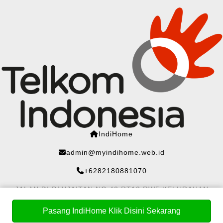
IndiHome
admin@myindihome.web.id
+6282180881070
JALAN DI PANJAITAN NO.42 RT12 RW5 KELURAHAN
RAWABUNGA KECAMATAN JATINEGARA JAKARTA TIMUR
13350
Pasang IndiHome Klik Disini Sekarang