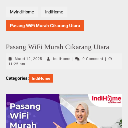
MyIndiHome
IndiHome
Pasang WiFi Murah Cikarang Utara
Pasang WiFi Murah Cikarang Utara
Maret
IndiHome
Maret 12, 2025
|
IndiHome
|
0 Comment
|
12,
11:25 pm
2025
Categories:
IndiHome