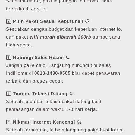
Sebelum daftar, pastiin jaringan IndiHome udah
tersedia di area lo.
2️⃣
Pilih Paket Sesuai Kebutuhan
📋
Sesuaikan dengan budget dan keperluan internet lo,
dari paket
wifi murah dibawah 200rb
sampe yang
high-speed.
3️⃣
Hubungi Sales Resmi
📞
Jangan pake calo! Langsung hubungi tim sales
IndiHome di
0813-1430-0585
biar dapet penawaran
terbaik dan proses cepat.
4️⃣
Tunggu Teknisi Datang
⚙️
Setelah lo daftar, teknisi bakal dateng buat
pemasangan dalam waktu 1-3 hari kerja.
5️⃣
Nikmati Internet Kenceng!
🚀
Setelah terpasang, lo bisa langsung pake buat kerja,