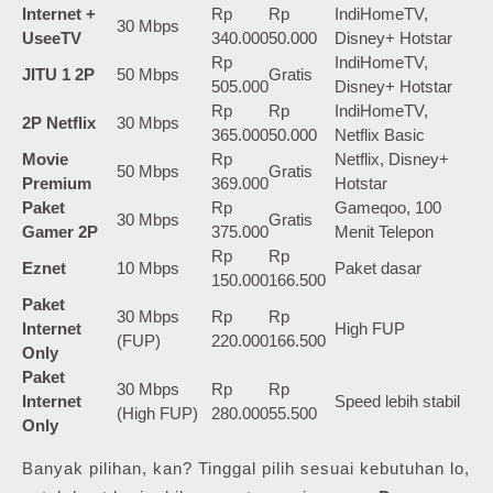
Internet +
Rp
Rp
IndiHomeTV,
30 Mbps
UseeTV
340.000
50.000
Disney+ Hotstar
Rp
IndiHomeTV,
JITU 1 2P
50 Mbps
Gratis
505.000
Disney+ Hotstar
Rp
Rp
IndiHomeTV,
2P Netflix
30 Mbps
365.000
50.000
Netflix Basic
Movie
Rp
Netflix, Disney+
50 Mbps
Gratis
Premium
369.000
Hotstar
Paket
Rp
Gameqoo, 100
30 Mbps
Gratis
Gamer 2P
375.000
Menit Telepon
Rp
Rp
Eznet
10 Mbps
Paket dasar
150.000
166.500
Paket
30 Mbps
Rp
Rp
Internet
High FUP
(FUP)
220.000
166.500
Only
Paket
30 Mbps
Rp
Rp
Internet
Speed lebih stabil
(High FUP)
280.000
55.500
Only
Banyak pilihan, kan? Tinggal pilih sesuai kebutuhan lo,