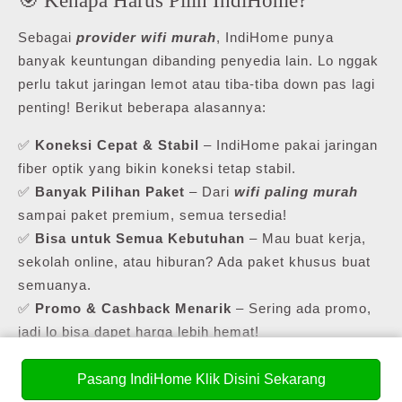
Sebagai
provider wifi murah
, IndiHome punya
banyak keuntungan dibanding penyedia lain. Lo nggak
perlu takut jaringan lemot atau tiba-tiba down pas lagi
penting! Berikut beberapa alasannya:
✅
Koneksi Cepat & Stabil
– IndiHome pakai jaringan
fiber optik yang bikin koneksi tetap stabil.
✅
Banyak Pilihan Paket
– Dari
wifi paling murah
sampai paket premium, semua tersedia!
✅
Bisa untuk Semua Kebutuhan
– Mau buat kerja,
sekolah online, atau hiburan? Ada paket khusus buat
semuanya.
✅
Promo & Cashback Menarik
– Sering ada promo,
jadi lo bisa dapet harga lebih hemat!
Buat yang masih cari
pasang internet murah
,
Pasang IndiHome Klik Disini Sekarang
IndiHome punya daftar paket yang bisa lo pilih sesuai