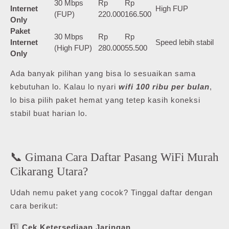
30 Mbps
Rp
Rp
Internet
High FUP
(FUP)
220.000
166.500
Only
Paket
30 Mbps
Rp
Rp
Internet
Speed lebih stabil
(High FUP)
280.000
55.500
Only
Ada banyak pilihan yang bisa lo sesuaikan sama
kebutuhan lo. Kalau lo nyari
wifi 100 ribu per bulan
,
lo bisa pilih paket hemat yang tetep kasih koneksi
stabil buat harian lo.
📞 Gimana Cara Daftar Pasang WiFi Murah
Cikarang Utara?
Udah nemu paket yang cocok? Tinggal daftar dengan
cara berikut:
1️⃣
Cek Ketersediaan Jaringan