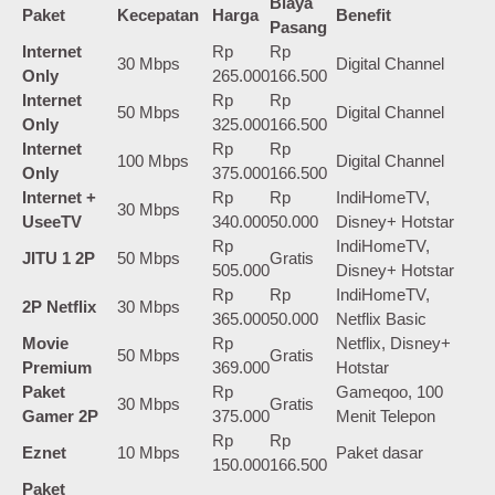
Biaya
Paket
Kecepatan
Harga
Benefit
Pasang
Internet
Rp
Rp
30 Mbps
Digital Channel
Only
265.000
166.500
Internet
Rp
Rp
50 Mbps
Digital Channel
Only
325.000
166.500
Internet
Rp
Rp
100 Mbps
Digital Channel
Only
375.000
166.500
Internet +
Rp
Rp
IndiHomeTV,
30 Mbps
UseeTV
340.000
50.000
Disney+ Hotstar
Rp
IndiHomeTV,
JITU 1 2P
50 Mbps
Gratis
505.000
Disney+ Hotstar
Rp
Rp
IndiHomeTV,
2P Netflix
30 Mbps
365.000
50.000
Netflix Basic
Movie
Rp
Netflix, Disney+
50 Mbps
Gratis
Premium
369.000
Hotstar
Paket
Rp
Gameqoo, 100
30 Mbps
Gratis
Gamer 2P
375.000
Menit Telepon
Rp
Rp
Eznet
10 Mbps
Paket dasar
150.000
166.500
Paket