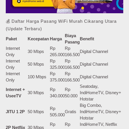
💰 Daftar Harga Pasang WiFi Murah Cikarang Utara
(Update Terbaru)
Biaya
Paket
Kecepatan
Harga
Benefit
Pasang
Internet
Rp
Rp
30 Mbps
Digital Channel
Only
265.000
166.500
Internet
Rp
Rp
50 Mbps
Digital Channel
Only
325.000
166.500
Internet
Rp
Rp
100 Mbps
Digital Channel
Only
375.000
166.500
Seatoday,
Internet +
Rp
Rp
30 Mbps
IndiHomeTV, Disney+
UseeTV
340.000
50.000
Hotstar
Big Combo,
Rp
JITU 1 2P
50 Mbps
Gratis
IndiHomeTV, Disney+
505.000
Hotstar
Rp
Rp
IndiHomeTV, Netflix
2P Netflix
30 Mbps