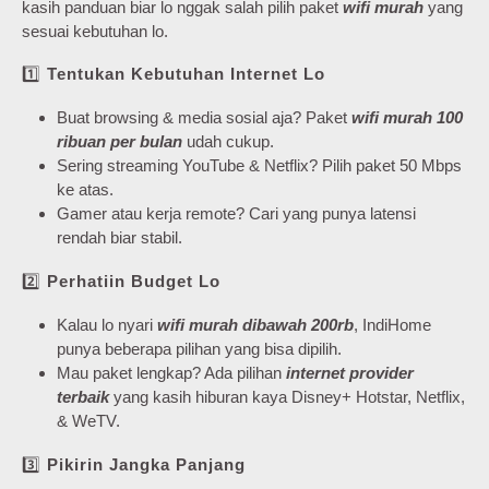
kasih panduan biar lo nggak salah pilih paket
wifi murah
yang
sesuai kebutuhan lo.
1️⃣
Tentukan Kebutuhan Internet Lo
Buat browsing & media sosial aja? Paket
wifi murah 100
ribuan per bulan
udah cukup.
Sering streaming YouTube & Netflix? Pilih paket 50 Mbps
ke atas.
Gamer atau kerja remote? Cari yang punya latensi
rendah biar stabil.
2️⃣
Perhatiin Budget Lo
Kalau lo nyari
wifi murah dibawah 200rb
, IndiHome
punya beberapa pilihan yang bisa dipilih.
Mau paket lengkap? Ada pilihan
internet provider
terbaik
yang kasih hiburan kaya Disney+ Hotstar, Netflix,
& WeTV.
3️⃣
Pikirin Jangka Panjang