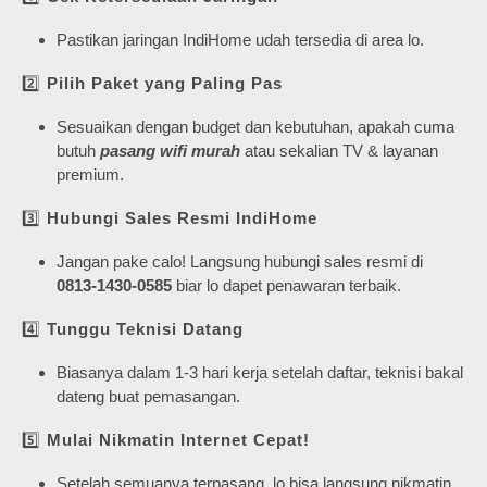
Pastikan jaringan IndiHome udah tersedia di area lo.
2️⃣
Pilih Paket yang Paling Pas
Sesuaikan dengan budget dan kebutuhan, apakah cuma
butuh
pasang wifi murah
atau sekalian TV & layanan
premium.
3️⃣
Hubungi Sales Resmi IndiHome
Jangan pake calo! Langsung hubungi sales resmi di
0813-1430-0585
biar lo dapet penawaran terbaik.
4️⃣
Tunggu Teknisi Datang
Biasanya dalam 1-3 hari kerja setelah daftar, teknisi bakal
dateng buat pemasangan.
5️⃣
Mulai Nikmatin Internet Cepat!
Setelah semuanya terpasang, lo bisa langsung nikmatin