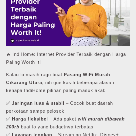
🔥 IndiHome: Internet Provider Terbaik dengan Harga
Paling Worth It!
Kalau lo masih ragu buat
Pasang WiFi Murah
Cikarang Utara
, nih gue kasih beberapa alasan
kenapa IndiHome pilihan paling masuk akal:
✅
Jaringan luas & stabil
– Cocok buat daerah
perkotaan sampe pelosok
✅
Harga fleksibel
– Ada paket
wifi murah dibawah
200rb
buat lo yang budgetnya terbatas
✅
Layanan lengkap
– Streaming Netflix, Disney+