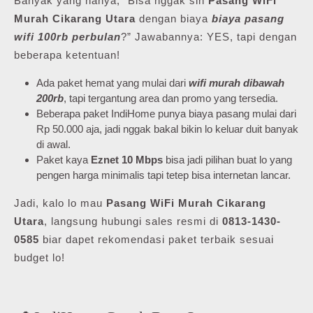
Banyak yang nanya, “Bisa nggak sih
Pasang WiFi
Murah Cikarang Utara
dengan biaya
biaya pasang
wifi 100rb perbulan
?” Jawabannya: YES, tapi dengan
beberapa ketentuan!
Ada paket hemat yang mulai dari
wifi murah dibawah
200rb
, tapi tergantung area dan promo yang tersedia.
Beberapa paket IndiHome punya biaya pasang mulai dari
Rp 50.000 aja, jadi nggak bakal bikin lo keluar duit banyak
di awal.
Paket kaya
Eznet 10 Mbps
bisa jadi pilihan buat lo yang
pengen harga minimalis tapi tetep bisa internetan lancar.
Jadi, kalo lo mau
Pasang WiFi Murah Cikarang
Utara
, langsung hubungi sales resmi di
0813-1430-
0585
biar dapet rekomendasi paket terbaik sesuai
budget lo!