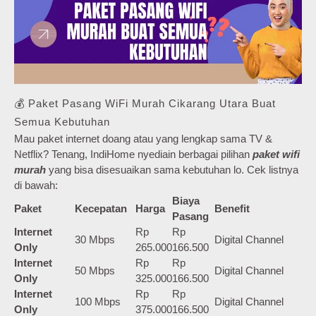
💰 Paket Pasang WiFi Murah Cikarang Utara Buat
Semua Kebutuhan
Mau paket internet doang atau yang lengkap sama TV &
Netflix? Tenang, IndiHome nyediain berbagai pilihan
paket wifi
murah
yang bisa disesuaikan sama kebutuhan lo. Cek listnya
di bawah:
Biaya
Paket
Kecepatan
Harga
Benefit
Pasang
Internet
Rp
Rp
30 Mbps
Digital Channel
Only
265.000
166.500
Internet
Rp
Rp
50 Mbps
Digital Channel
Only
325.000
166.500
Internet
Rp
Rp
100 Mbps
Digital Channel
Only
375.000
166.500