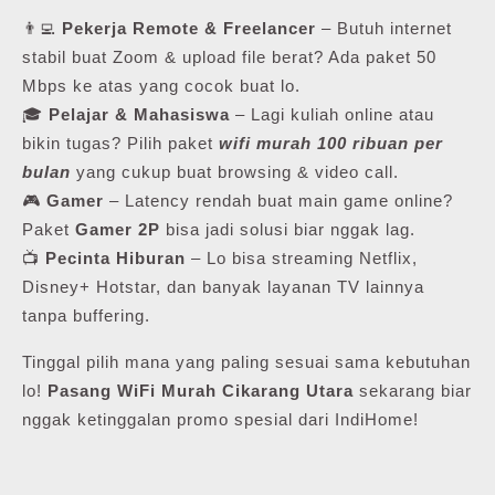
👨‍💻
Pekerja Remote & Freelancer
– Butuh internet
stabil buat Zoom & upload file berat? Ada paket 50
Mbps ke atas yang cocok buat lo.
🎓
Pelajar & Mahasiswa
– Lagi kuliah online atau
bikin tugas? Pilih paket
wifi murah 100 ribuan per
bulan
yang cukup buat browsing & video call.
🎮
Gamer
– Latency rendah buat main game online?
Paket
Gamer 2P
bisa jadi solusi biar nggak lag.
📺
Pecinta Hiburan
– Lo bisa streaming Netflix,
Disney+ Hotstar, dan banyak layanan TV lainnya
tanpa buffering.
Tinggal pilih mana yang paling sesuai sama kebutuhan
lo!
Pasang WiFi Murah Cikarang Utara
sekarang biar
nggak ketinggalan promo spesial dari IndiHome!