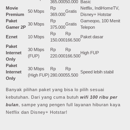
365.000
50.000
Basic
Movie
Rp
Netflix, IndiHomeTV,
50 Mbps
Gratis
Premium
369.000
Disney+ Hotstar
Paket
Rp
Gameqoo, 100 Menit
30 Mbps
Gratis
Gamer 2P
375.000
Telepon
Rp
Rp
Eznet
10 Mbps
Paket dasar
150.000
166.500
Paket
30 Mbps
Rp
Rp
Internet
High FUP
(FUP)
220.000
166.500
Only
Paket
30 Mbps
Rp
Rp
Internet
Speed lebih stabil
(High FUP)
280.000
55.500
Only
Banyak pilihan paket yang bisa lo pilih sesuai
kebutuhan. Dari yang cuma butuh
wifi 100 ribu per
bulan
, sampe yang pengen full layanan hiburan kaya
Netflix dan Disney+ Hotstar!