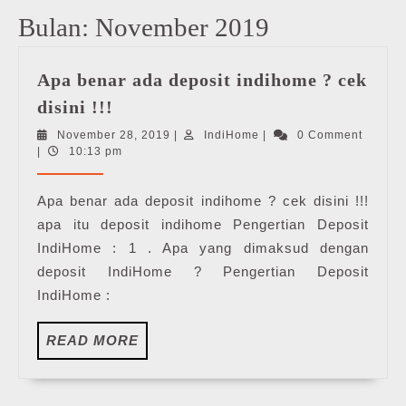
Bulan:
November 2019
Apa benar ada deposit indihome ? cek
Apa
disini !!!
benar
November
IndiHome
November 28, 2019
|
IndiHome
|
0 Comment
ada
28,
|
10:13 pm
deposit
2019
indihome
Apa benar ada deposit indihome ? cek disini !!!
?
apa itu deposit indihome Pengertian Deposit
cek
IndiHome : 1 . Apa yang dimaksud dengan
disini
deposit IndiHome ? Pengertian Deposit
!!!
IndiHome :
READ
READ MORE
MORE