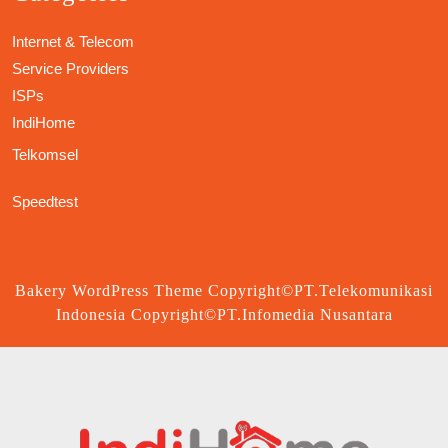
Internet & Telecom
Service Providers
ISPs
IndiHome
Telkomsel
Speedtest
Bakery WordPress Theme
Copyright©PT.Telekomunikasi
Indonesia Copyright©PT.Infomedia Nusantara
Scroll
Up