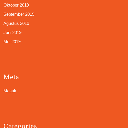
Oktober 2019
September 2019
Agustus 2019
Juni 2019
Mei 2019
Meta
Masuk
Categories