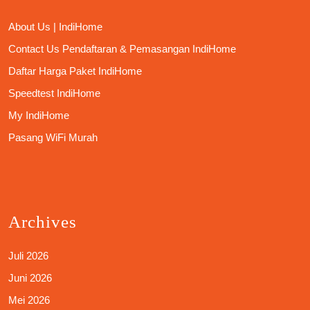
About Us | IndiHome
Contact Us Pendaftaran & Pemasangan IndiHome
Daftar Harga Paket IndiHome
Speedtest IndiHome
My IndiHome
Pasang WiFi Murah
Archives
Juli 2026
Juni 2026
Mei 2026