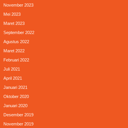
November 2023
Mei 2023
Maret 2023
September 2022
Agustus 2022
Maret 2022
Februari 2022
Juli 2021
April 2021
Januari 2021
Oktober 2020
Januari 2020
Desember 2019
November 2019