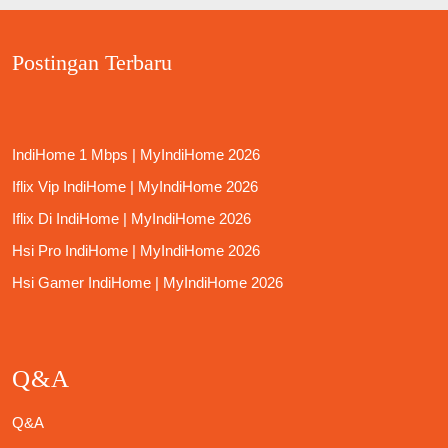
Postingan Terbaru
IndiHome 1 Mbps | MyIndiHome 2026
Iflix Vip IndiHome | MyIndiHome 2026
Iflix Di IndiHome | MyIndiHome 2026
Hsi Pro IndiHome | MyIndiHome 2026
Hsi Gamer IndiHome | MyIndiHome 2026
Q&A
Q&A