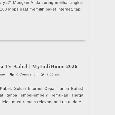
Digunakan
 ya?” Mungkin Anda sering melihat angka-
Adalah
100 Mbps saat memilih paket internet, tapi
|
MyIndiHome
Blog
2026
Harga
a Tv Kabel | MyIndiHome 2026
IndiHome
IndiHome
ome
|
0 Comment
|
7:01 am
Tanpa
Tv
Kabel
abel: Solusi Internet Cepat Tanpa Batas!
|
pat tanpa embel-embel? Temukan Harga
MyIndiHome
icles must remain relevant and up to date
2026