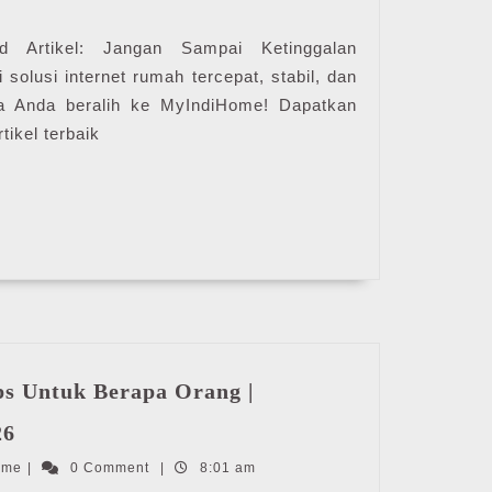
|
MyIndiHome
d Artikel: Jangan Sampai Ketinggalan
2026
solusi internet rumah tercepat, stabil, dan
ya Anda beralih ke MyIndiHome! Dapatkan
tikel terbaik
s Untuk Berapa Orang |
Kecepatan
26
Wifi
IndiHome
ome
5
|
0 Comment
|
8:01 am