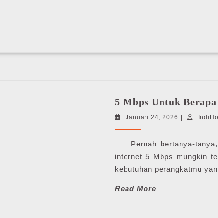
More
5 Mbps Untuk Berapa
Januari
Januari 24, 2026
|
IndiH
24,
2026
Pernah bertanya-tanya, 
internet 5 Mbps mungkin te
kebutuhan perangkatmu yang
Read
Read More
More