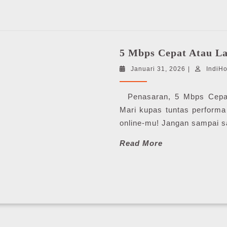
5 Mbps Cepat Atau L
Januari
Januari 31, 2026
|
IndiH
31,
2026
Penasaran, 5 Mbps Cepat 
Mari kupas tuntas performa
online-mu! Jangan sampai sala
Read
Read More
More