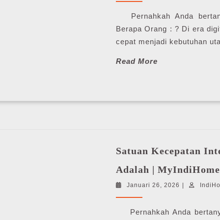
2026
Pernahkah Anda bertany
Berapa Orang : ? Di era digit
cepat menjadi kebutuhan u
Read
Read More
More
Satuan Kecepatan Int
Adalah | MyIndiHome
Januari
Januari 26, 2026
|
IndiH
26,
2026
Pernahkah Anda bertanya-