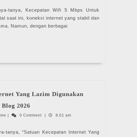
Mbps
Untuk
a-tanya, Kecepatan Wifi 5 Mbps Untuk
Berapa
al saat ini, koneksi internet yang stabil dan
Orang
tama. Namun, dengan berbagai
|
MyIndiHome
Blog
2026
ernet Yang Lazim Digunakan
Satuan
 Blog 2026
Kecepatan
IndiHome
ome
|
0 Comment
Internet
|
8:01 am
Yang
Lazim
tanya, “Satuan Kecepatan Internet Yang