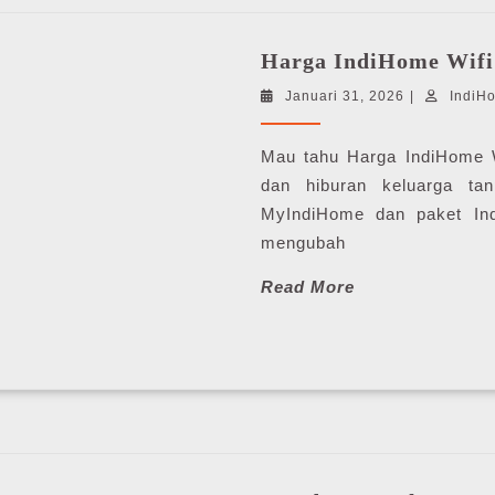
Harga IndiHome Wifi
Januari
Januari 31, 2026
|
IndiH
31,
2026
Mau tahu Harga IndiHome Wi
dan hiburan keluarga ta
MyIndiHome dan paket Ind
mengubah
Read
Read More
More