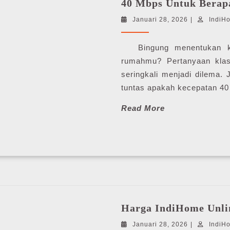
40 Mbps Untuk Berap
Januari
Januari 28, 2026
|
IndiH
28,
2026
Bingung menentukan kece
rumahmu? Pertanyaan klas
seringkali menjadi dilema. 
tuntas apakah kecepatan 40
Read
Read More
More
Harga IndiHome Unli
Januari
Januari 28, 2026
|
IndiH