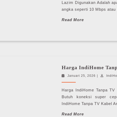
Lazim Digunakan Adalah apa
angka seperti 10 Mbps atau 
Read
Read More
More
Harga IndiHome Tanp
Januari
Januari 25, 2026
|
IndiH
25,
2026
Harga IndiHome Tanpa TV K
Butuh koneksi super ce
IndiHome Tanpa TV Kabel Art
Read
Read More