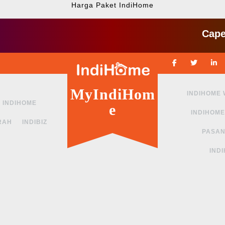
Harga Paket IndiHome
Cape ngga
Facebook
Twitte
MyIndiHom
INDIHOME
INDIHOME
e
INDIHOME
RAH
INDIBIZ
PASAN
IND