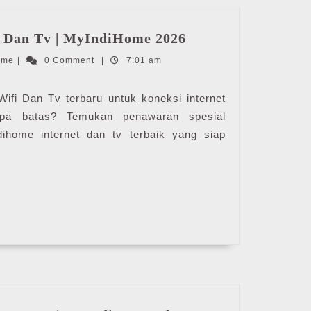
Harga
 Dan Tv | MyIndiHome 2026
IndiHome
IndiHome
ome
|
0 Comment
|
7:01 am
Wifi
Dan
Tv
fi Dan Tv terbaru untuk koneksi internet
|
npa batas? Temukan penawaran spesial
MyIndiHome
ihome internet dan tv terbaik yang siap
2026
40