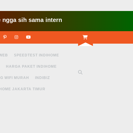
 sih sama internet yang lambat gitu gitu aja dah
r
Linkedin
Pinterest
Instagram
Youtube
 WEB
SPEEDTEST INDIHOME
HARGA PAKET INDIHOME
G WIFI MURAH
INDIBIZ
IHOME JAKARTA TIMUR