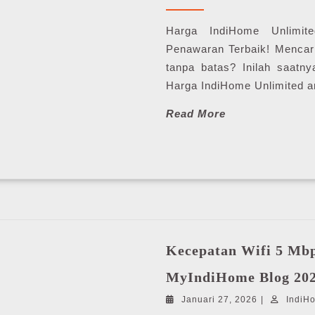
28,
2026
Harga IndiHome Unlimite
Penawaran Terbaik! Mencari 
tanpa batas? Inilah saatn
Harga IndiHome Unlimited ar
Read
Read More
More
Kecepatan Wifi 5 Mbp
MyIndiHome Blog 20
Januari
Januari 27, 2026
|
IndiH
27,