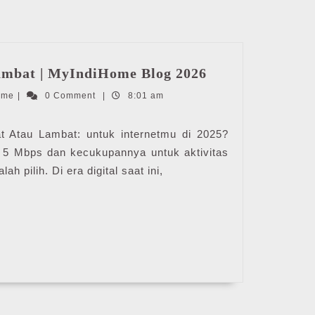
5
ambat | MyIndiHome Blog 2026
Mbps
IndiHome
ome
|
0 Comment
|
8:01 am
Cepat
Atau
Lambat
Atau Lambat: untuk internetmu di 2025?
|
 5 Mbps dan kecukupannya untuk aktivitas
MyIndiHome
h pilih. Di era digital saat ini,
Blog
2026