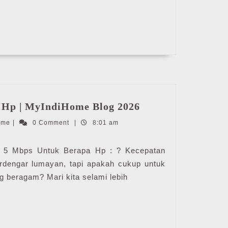
5
 Hp | MyIndiHome Blog 2026
Mbps
IndiHome
ome
|
0 Comment
|
8:01 am
Untuk
Berapa
Hp
5 Mbps Untuk Berapa Hp : ? Kecepatan
|
rdengar lumayan, tapi apakah cukup untuk
MyIndiHome
 beragam? Mari kita selami lebih
Blog
2026