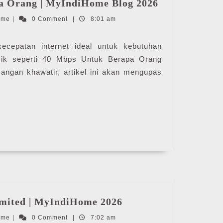
a Orang | MyIndiHome Blog 2026
Mbps
IndiHome
ome
|
0 Comment
|
8:01 am
Untuk
Berapa
Orang
patan internet ideal untuk kebutuhan
|
ik seperti 40 Mbps Untuk Berapa Orang
MyIndiHome
Jangan khawatir, artikel ini akan mengupas
Blog
2026
Harga
mited | MyIndiHome 2026
IndiHome
IndiHome
ome
|
0 Comment
|
7:02 am
Unlimited