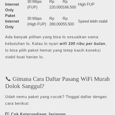
30 Mbps
Rp
Rp
Internet
High FUP
(FUP)
220.000
166.500
Only
Paket
30 Mbps
Rp
Rp
Internet
Speed lebih stabil
(High FUP)
280.000
55.500
Only
Ada banyak pilihan yang bisa lo sesuaikan sama
kebutuhan lo. Kalau lo nyari
wifi 100 ribu per bulan
,
lo bisa pilih paket hemat yang tetep kasih koneksi
stabil buat harian lo.
📞 Gimana Cara Daftar Pasang WiFi Murah
Dolok Sanggul?
Udah nemu paket yang cocok? Tinggal daftar dengan
cara berikut:
1️⃣
Cek Ketersediaan Jaringan