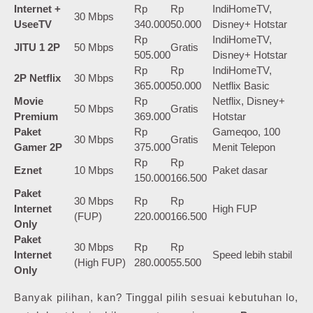
Internet +
Rp
Rp
IndiHomeTV,
30 Mbps
UseeTV
340.000
50.000
Disney+ Hotstar
Rp
IndiHomeTV,
JITU 1 2P
50 Mbps
Gratis
505.000
Disney+ Hotstar
Rp
Rp
IndiHomeTV,
2P Netflix
30 Mbps
365.000
50.000
Netflix Basic
Movie
Rp
Netflix, Disney+
50 Mbps
Gratis
Premium
369.000
Hotstar
Paket
Rp
Gameqoo, 100
30 Mbps
Gratis
Gamer 2P
375.000
Menit Telepon
Rp
Rp
Eznet
10 Mbps
Paket dasar
150.000
166.500
Paket
30 Mbps
Rp
Rp
Internet
High FUP
(FUP)
220.000
166.500
Only
Paket
30 Mbps
Rp
Rp
Internet
Speed lebih stabil
(High FUP)
280.000
55.500
Only
Banyak pilihan, kan? Tinggal pilih sesuai kebutuhan lo,