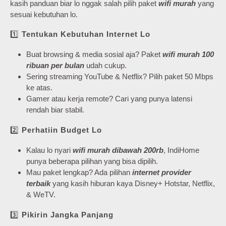
kasih panduan biar lo nggak salah pilih paket
wifi murah
yang
sesuai kebutuhan lo.
1️⃣
Tentukan Kebutuhan Internet Lo
Buat browsing & media sosial aja? Paket
wifi murah 100
ribuan per bulan
udah cukup.
Sering streaming YouTube & Netflix? Pilih paket 50 Mbps
ke atas.
Gamer atau kerja remote? Cari yang punya latensi
rendah biar stabil.
2️⃣
Perhatiin Budget Lo
Kalau lo nyari
wifi murah dibawah 200rb
, IndiHome
punya beberapa pilihan yang bisa dipilih.
Mau paket lengkap? Ada pilihan
internet provider
terbaik
yang kasih hiburan kaya Disney+ Hotstar, Netflix,
& WeTV.
3️⃣
Pikirin Jangka Panjang