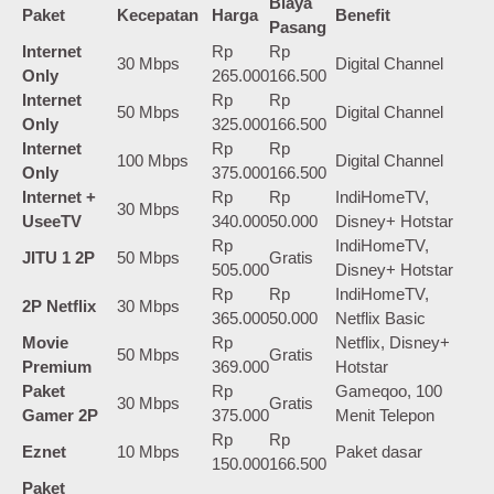
Biaya
Paket
Kecepatan
Harga
Benefit
Pasang
Internet
Rp
Rp
30 Mbps
Digital Channel
Only
265.000
166.500
Internet
Rp
Rp
50 Mbps
Digital Channel
Only
325.000
166.500
Internet
Rp
Rp
100 Mbps
Digital Channel
Only
375.000
166.500
Internet +
Rp
Rp
IndiHomeTV,
30 Mbps
UseeTV
340.000
50.000
Disney+ Hotstar
Rp
IndiHomeTV,
JITU 1 2P
50 Mbps
Gratis
505.000
Disney+ Hotstar
Rp
Rp
IndiHomeTV,
2P Netflix
30 Mbps
365.000
50.000
Netflix Basic
Movie
Rp
Netflix, Disney+
50 Mbps
Gratis
Premium
369.000
Hotstar
Paket
Rp
Gameqoo, 100
30 Mbps
Gratis
Gamer 2P
375.000
Menit Telepon
Rp
Rp
Eznet
10 Mbps
Paket dasar
150.000
166.500
Paket