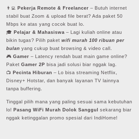
👨‍💻
Pekerja Remote & Freelancer
– Butuh internet
stabil buat Zoom & upload file berat? Ada paket 50
Mbps ke atas yang cocok buat lo.
🎓
Pelajar & Mahasiswa
– Lagi kuliah online atau
bikin tugas? Pilih paket
wifi murah 100 ribuan per
bulan
yang cukup buat browsing & video call.
🎮
Gamer
– Latency rendah buat main game online?
Paket
Gamer 2P
bisa jadi solusi biar nggak lag.
📺
Pecinta Hiburan
– Lo bisa streaming Netflix,
Disney+ Hotstar, dan banyak layanan TV lainnya
tanpa buffering.
Tinggal pilih mana yang paling sesuai sama kebutuhan
lo!
Pasang WiFi Murah Dolok Sanggul
sekarang biar
nggak ketinggalan promo spesial dari IndiHome!