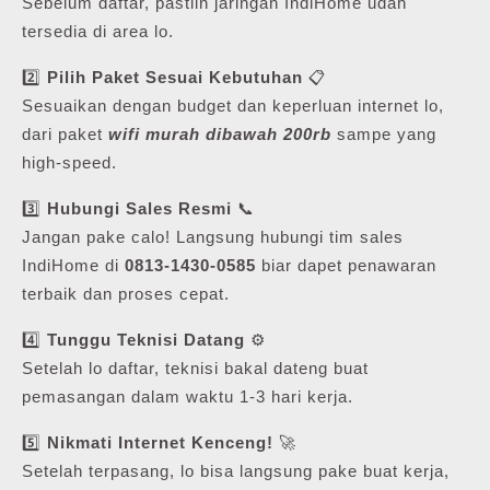
Sebelum daftar, pastiin jaringan IndiHome udah
tersedia di area lo.
2️⃣
Pilih Paket Sesuai Kebutuhan
📋
Sesuaikan dengan budget dan keperluan internet lo,
dari paket
wifi murah dibawah 200rb
sampe yang
high-speed.
3️⃣
Hubungi Sales Resmi
📞
Jangan pake calo! Langsung hubungi tim sales
IndiHome di
0813-1430-0585
biar dapet penawaran
terbaik dan proses cepat.
4️⃣
Tunggu Teknisi Datang
⚙️
Setelah lo daftar, teknisi bakal dateng buat
pemasangan dalam waktu 1-3 hari kerja.
5️⃣
Nikmati Internet Kenceng!
🚀
Setelah terpasang, lo bisa langsung pake buat kerja,