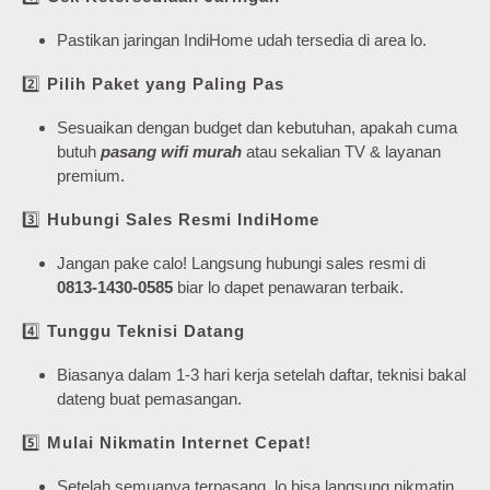
Pastikan jaringan IndiHome udah tersedia di area lo.
2️⃣
Pilih Paket yang Paling Pas
Sesuaikan dengan budget dan kebutuhan, apakah cuma
butuh
pasang wifi murah
atau sekalian TV & layanan
premium.
3️⃣
Hubungi Sales Resmi IndiHome
Jangan pake calo! Langsung hubungi sales resmi di
0813-1430-0585
biar lo dapet penawaran terbaik.
4️⃣
Tunggu Teknisi Datang
Biasanya dalam 1-3 hari kerja setelah daftar, teknisi bakal
dateng buat pemasangan.
5️⃣
Mulai Nikmatin Internet Cepat!
Setelah semuanya terpasang, lo bisa langsung nikmatin