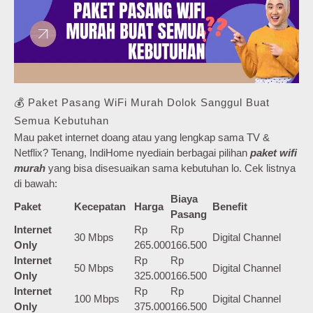
💰 Paket Pasang WiFi Murah Dolok Sanggul Buat
Semua Kebutuhan
Mau paket internet doang atau yang lengkap sama TV &
Netflix? Tenang, IndiHome nyediain berbagai pilihan
paket wifi
murah
yang bisa disesuaikan sama kebutuhan lo. Cek listnya
di bawah:
Biaya
Paket
Kecepatan
Harga
Benefit
Pasang
Internet
Rp
Rp
30 Mbps
Digital Channel
Only
265.000
166.500
Internet
Rp
Rp
50 Mbps
Digital Channel
Only
325.000
166.500
Internet
Rp
Rp
100 Mbps
Digital Channel
Only
375.000
166.500