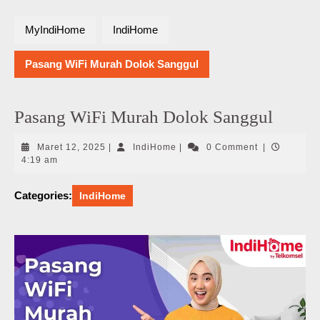
MyIndiHome
IndiHome
Pasang WiFi Murah Dolok Sanggul
Pasang WiFi Murah Dolok Sanggul
Maret
IndiHome
Maret 12, 2025
|
IndiHome
|
0 Comment
|
12,
4:19 am
2025
Categories:
IndiHome