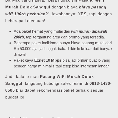
Banyak yang nanya, “Bisa nggak sih
Pasang WiFi
Murah Dolok Sanggul
dengan biaya
biaya pasang
wifi 100rb perbulan
?” Jawabannya: YES, tapi dengan
beberapa ketentuan!
Ada paket hemat yang mulai dari
wifi murah dibawah
200rb
, tapi tergantung area dan promo yang tersedia.
Beberapa paket IndiHome punya biaya pasang mulai dari
Rp 50.000 aja, jadi nggak bakal bikin lo keluar duit banyak
di awal.
Paket kaya
Eznet 10 Mbps
bisa jadi pilihan buat lo yang
pengen harga minimalis tapi tetep bisa internetan lancar.
Jadi, kalo lo mau
Pasang WiFi Murah Dolok
Sanggul
, langsung hubungi sales resmi di
0813-1430-
0585
biar dapet rekomendasi paket terbaik sesuai
budget lo!