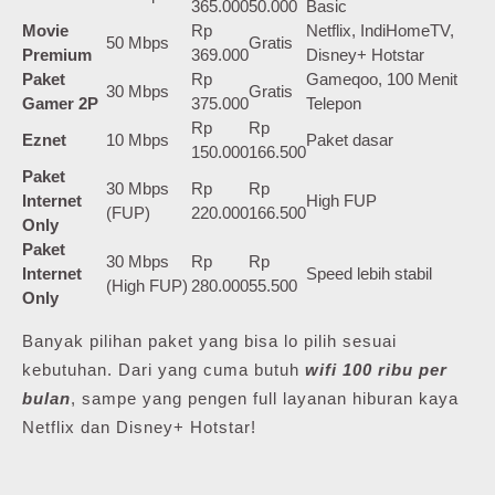
365.000
50.000
Basic
Movie
Rp
Netflix, IndiHomeTV,
50 Mbps
Gratis
Premium
369.000
Disney+ Hotstar
Paket
Rp
Gameqoo, 100 Menit
30 Mbps
Gratis
Gamer 2P
375.000
Telepon
Rp
Rp
Eznet
10 Mbps
Paket dasar
150.000
166.500
Paket
30 Mbps
Rp
Rp
Internet
High FUP
(FUP)
220.000
166.500
Only
Paket
30 Mbps
Rp
Rp
Internet
Speed lebih stabil
(High FUP)
280.000
55.500
Only
Banyak pilihan paket yang bisa lo pilih sesuai
kebutuhan. Dari yang cuma butuh
wifi 100 ribu per
bulan
, sampe yang pengen full layanan hiburan kaya
Netflix dan Disney+ Hotstar!