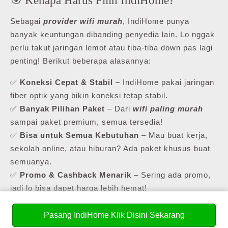
Sebagai
provider wifi murah
, IndiHome punya
banyak keuntungan dibanding penyedia lain. Lo nggak
perlu takut jaringan lemot atau tiba-tiba down pas lagi
penting! Berikut beberapa alasannya:
✅
Koneksi Cepat & Stabil
– IndiHome pakai jaringan
fiber optik yang bikin koneksi tetap stabil.
✅
Banyak Pilihan Paket
– Dari
wifi paling murah
sampai paket premium, semua tersedia!
✅
Bisa untuk Semua Kebutuhan
– Mau buat kerja,
sekolah online, atau hiburan? Ada paket khusus buat
semuanya.
✅
Promo & Cashback Menarik
– Sering ada promo,
jadi lo bisa dapet harga lebih hemat!
Buat yang masih cari
pasang internet murah
,
Pasang IndiHome Klik Disini Sekarang
IndiHome punya daftar paket yang bisa lo pilih sesuai