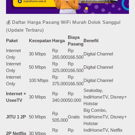
💰 Daftar Harga Pasang WiFi Murah Dolok Sanggul
(Update Terbaru)
Biaya
Paket
Kecepatan
Harga
Benefit
Pasang
Internet
Rp
Rp
30 Mbps
Digital Channel
Only
265.000
166.500
Internet
Rp
Rp
50 Mbps
Digital Channel
Only
325.000
166.500
Internet
Rp
Rp
100 Mbps
Digital Channel
Only
375.000
166.500
Seatoday,
Internet +
Rp
Rp
30 Mbps
IndiHomeTV, Disney+
UseeTV
340.000
50.000
Hotstar
Big Combo,
Rp
JITU 1 2P
50 Mbps
Gratis
IndiHomeTV, Disney+
505.000
Hotstar
Rp
Rp
IndiHomeTV, Netflix
2P Netflix
30 Mbps