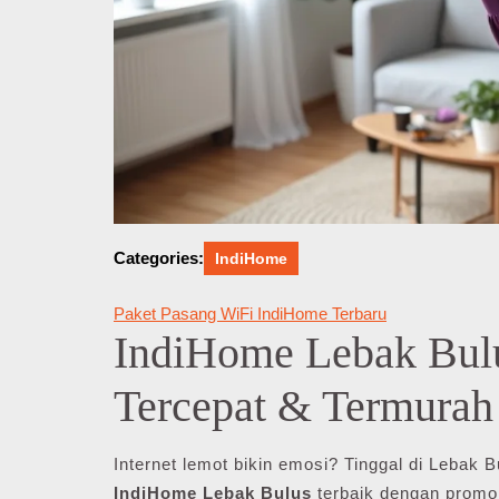
Categories:
IndiHome
Paket Pasang WiFi IndiHome Terbaru
IndiHome Lebak Bul
Tercepat & Termurah
Internet lemot bikin emosi? Tinggal di Lebak
IndiHome Lebak Bulus
terbaik dengan promo