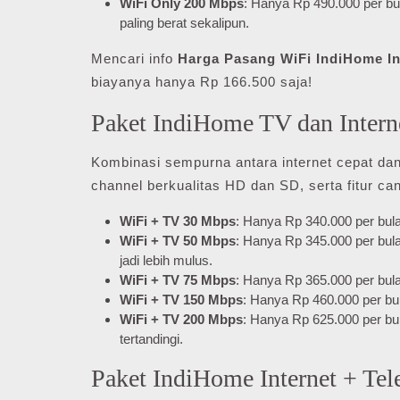
WiFi Only 200 Mbps
: Hanya Rp 490.000 per bu
paling berat sekalipun.
Mencari info
Harga Pasang WiFi IndiHome In
biayanya hanya Rp 166.500 saja!
Paket IndiHome TV dan Intern
Kombinasi sempurna antara internet cepat dan 
channel berkualitas HD dan SD, serta fitur c
WiFi + TV 30 Mbps
: Hanya Rp 340.000 per bulan
WiFi + TV 50 Mbps
: Hanya Rp 345.000 per bu
jadi lebih mulus.
WiFi + TV 75 Mbps
: Hanya Rp 365.000 per bula
WiFi + TV 150 Mbps
: Hanya Rp 460.000 per b
WiFi + TV 200 Mbps
: Hanya Rp 625.000 per bu
tertandingi.
Paket IndiHome Internet + Te