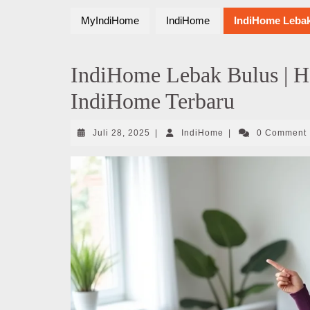
MyIndiHome
IndiHome
IndiHome Lebak
IndiHome Lebak Bulus | H
IndiHome Terbaru
Juli
IndiHome
Juli 28, 2025
|
IndiHome
|
0 Comment
28,
2025