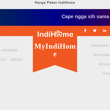
Harga Paket IndiHome
Cape ngga sih sama interne
Facebook
Twitte
MyIndiHom
INDIHOME
INDIHOME
e
INDIHOME
RAH
INDIBIZ
PASAN
IND