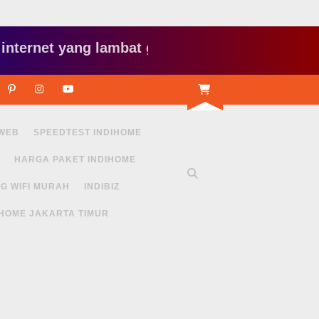
t yang lambat gitu gitu aja dah nyebelin, pake 
r
Linkedin
Pinterest
Instagram
Youtube
 WEB
SPEEDTEST INDIHOME
HARGA PAKET INDIHOME
G WIFI MURAH
INDIBIZ
IHOME JAKARTA TIMUR