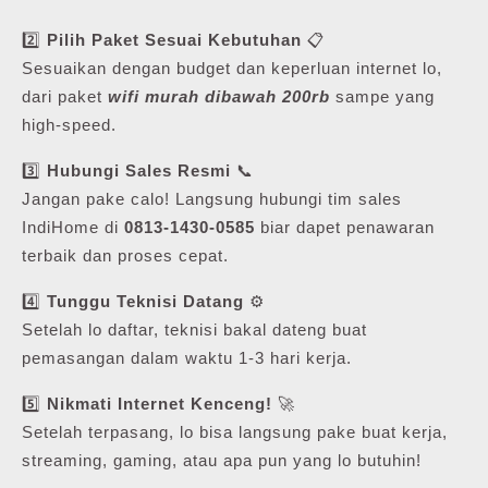
2️⃣
Pilih Paket Sesuai Kebutuhan
📋
Sesuaikan dengan budget dan keperluan internet lo,
dari paket
wifi murah dibawah 200rb
sampe yang
high-speed.
3️⃣
Hubungi Sales Resmi
📞
Jangan pake calo! Langsung hubungi tim sales
IndiHome di
0813-1430-0585
biar dapet penawaran
terbaik dan proses cepat.
4️⃣
Tunggu Teknisi Datang
⚙️
Setelah lo daftar, teknisi bakal dateng buat
pemasangan dalam waktu 1-3 hari kerja.
5️⃣
Nikmati Internet Kenceng!
🚀
Setelah terpasang, lo bisa langsung pake buat kerja,
streaming, gaming, atau apa pun yang lo butuhin!