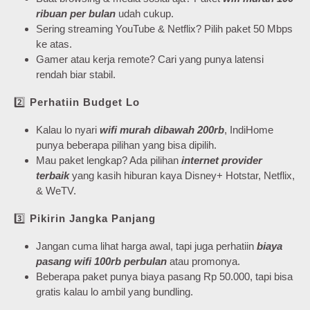
ribuan per bulan
udah cukup.
Sering streaming YouTube & Netflix? Pilih paket 50 Mbps
ke atas.
Gamer atau kerja remote? Cari yang punya latensi
rendah biar stabil.
2️⃣
Perhatiin Budget Lo
Kalau lo nyari
wifi murah dibawah 200rb
, IndiHome
punya beberapa pilihan yang bisa dipilih.
Mau paket lengkap? Ada pilihan
internet provider
terbaik
yang kasih hiburan kaya Disney+ Hotstar, Netflix,
& WeTV.
3️⃣
Pikirin Jangka Panjang
Jangan cuma lihat harga awal, tapi juga perhatiin
biaya
pasang wifi 100rb perbulan
atau promonya.
Beberapa paket punya biaya pasang Rp 50.000, tapi bisa
gratis kalau lo ambil yang bundling.