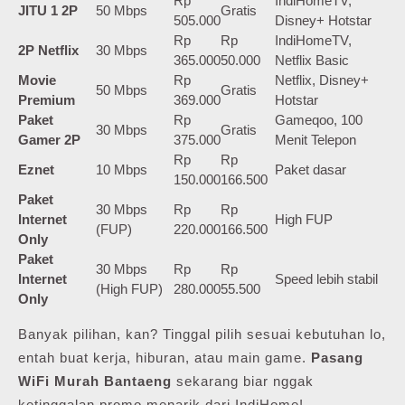
Rp
IndiHomeTV,
JITU 1 2P
50 Mbps
Gratis
505.000
Disney+ Hotstar
Rp
Rp
IndiHomeTV,
2P Netflix
30 Mbps
365.000
50.000
Netflix Basic
Movie
Rp
Netflix, Disney+
50 Mbps
Gratis
Premium
369.000
Hotstar
Paket
Rp
Gameqoo, 100
30 Mbps
Gratis
Gamer 2P
375.000
Menit Telepon
Rp
Rp
Eznet
10 Mbps
Paket dasar
150.000
166.500
Paket
30 Mbps
Rp
Rp
Internet
High FUP
(FUP)
220.000
166.500
Only
Paket
30 Mbps
Rp
Rp
Internet
Speed lebih stabil
(High FUP)
280.000
55.500
Only
Banyak pilihan, kan? Tinggal pilih sesuai kebutuhan lo,
entah buat kerja, hiburan, atau main game.
Pasang
WiFi Murah Bantaeng
sekarang biar nggak
ketinggalan promo menarik dari IndiHome!