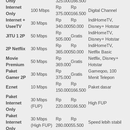
Only
325.000
166.500
Internet
Rp
Rp
100 Mbps
Digital Channel
Only
375.000
166.500
Internet +
Rp
Rp
IndiHomeTV,
30 Mbps
UseeTV
340.000
50.000
Disney+ Hotstar
Rp
IndiHomeTV,
JITU 1 2P
50 Mbps
Gratis
505.000
Disney+ Hotstar
Rp
Rp
IndiHomeTV,
2P Netflix
30 Mbps
365.000
50.000
Netflix Basic
Movie
Rp
Netflix, Disney+
50 Mbps
Gratis
Premium
369.000
Hotstar
Paket
Rp
Gameqoo, 100
30 Mbps
Gratis
Gamer 2P
375.000
Menit Telepon
Rp
Rp
Eznet
10 Mbps
Paket dasar
150.000
166.500
Paket
30 Mbps
Rp
Rp
Internet
High FUP
(FUP)
220.000
166.500
Only
Paket
30 Mbps
Rp
Rp
Internet
Speed lebih stabil
(High FUP)
280.000
55.500
Only