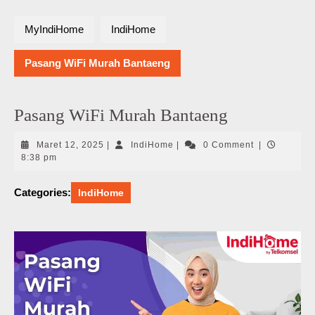
MyIndiHome
IndiHome
Pasang WiFi Murah Bantaeng
Pasang WiFi Murah Bantaeng
Maret
IndiHome
Maret 12, 2025
|
IndiHome
|
0 Comment
|
12,
8:38 pm
2025
Categories:
IndiHome