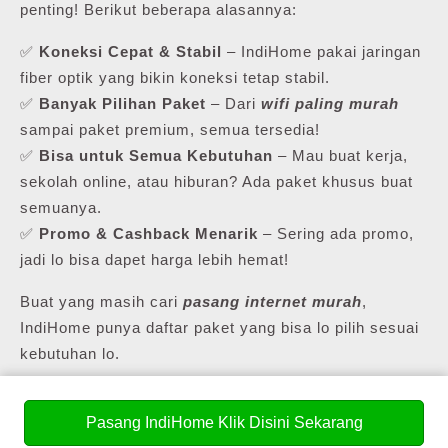
penting! Berikut beberapa alasannya:
✅
Koneksi Cepat & Stabil
– IndiHome pakai jaringan
fiber optik yang bikin koneksi tetap stabil.
✅
Banyak Pilihan Paket
– Dari
wifi paling murah
sampai paket premium, semua tersedia!
✅
Bisa untuk Semua Kebutuhan
– Mau buat kerja,
sekolah online, atau hiburan? Ada paket khusus buat
semuanya.
✅
Promo & Cashback Menarik
– Sering ada promo,
jadi lo bisa dapet harga lebih hemat!
Buat yang masih cari
pasang internet murah
,
IndiHome punya daftar paket yang bisa lo pilih sesuai
kebutuhan lo.
Pasang IndiHome Klik Disini Sekarang
💰 Daftar Harga Paket Pasang WiFi Murah