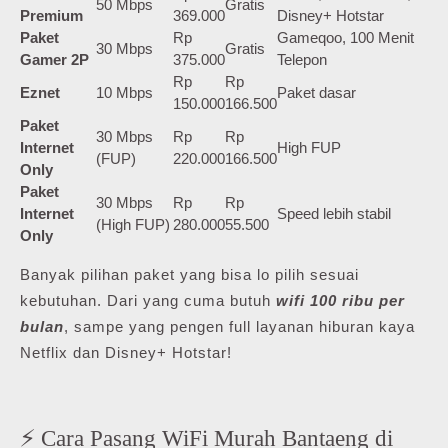
50 Mbps
Gratis
Premium
369.000
Disney+ Hotstar
Paket
Rp
Gameqoo, 100 Menit
30 Mbps
Gratis
Gamer 2P
375.000
Telepon
Rp
Rp
Eznet
10 Mbps
Paket dasar
150.000
166.500
Paket
30 Mbps
Rp
Rp
Internet
High FUP
(FUP)
220.000
166.500
Only
Paket
30 Mbps
Rp
Rp
Internet
Speed lebih stabil
(High FUP)
280.000
55.500
Only
Banyak pilihan paket yang bisa lo pilih sesuai
kebutuhan. Dari yang cuma butuh
wifi 100 ribu per
bulan
, sampe yang pengen full layanan hiburan kaya
Netflix dan Disney+ Hotstar!
⚡ Cara Pasang WiFi Murah Bantaeng di