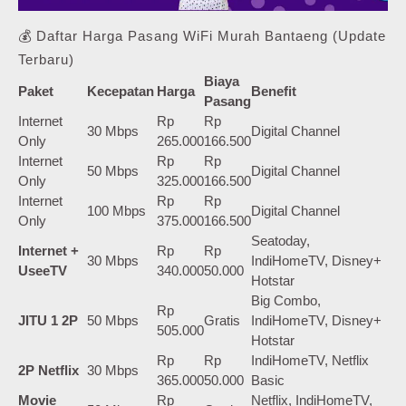
💰 Daftar Harga Pasang WiFi Murah Bantaeng (Update
Terbaru)
Biaya
Paket
Kecepatan
Harga
Benefit
Pasang
Internet
Rp
Rp
30 Mbps
Digital Channel
Only
265.000
166.500
Internet
Rp
Rp
50 Mbps
Digital Channel
Only
325.000
166.500
Internet
Rp
Rp
100 Mbps
Digital Channel
Only
375.000
166.500
Seatoday,
Internet +
Rp
Rp
30 Mbps
IndiHomeTV, Disney+
UseeTV
340.000
50.000
Hotstar
Big Combo,
Rp
JITU 1 2P
50 Mbps
Gratis
IndiHomeTV, Disney+
505.000
Hotstar
Rp
Rp
IndiHomeTV, Netflix
2P Netflix
30 Mbps
365.000
50.000
Basic
Movie
Rp
Netflix, IndiHomeTV,