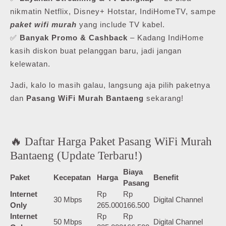
nikmatin Netflix, Disney+ Hotstar, IndiHomeTV, sampe
paket wifi murah
yang include TV kabel.
✅
Banyak Promo & Cashback
– Kadang IndiHome
kasih diskon buat pelanggan baru, jadi jangan
kelewatan.
Jadi, kalo lo masih galau, langsung aja pilih paketnya
dan
Pasang WiFi Murah Bantaeng
sekarang!
🔥 Daftar Harga Paket Pasang WiFi Murah
Bantaeng (Update Terbaru!)
Biaya
Paket
Kecepatan
Harga
Benefit
Pasang
Internet
Rp
Rp
30 Mbps
Digital Channel
Only
265.000
166.500
Internet
Rp
Rp
50 Mbps
Digital Channel