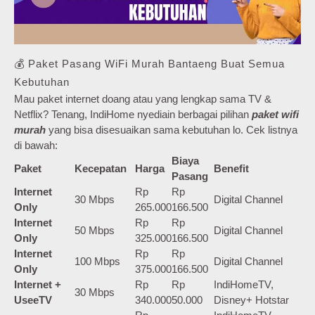
💰 Paket Pasang WiFi Murah Bantaeng Buat Semua
Kebutuhan
Mau paket internet doang atau yang lengkap sama TV &
Netflix? Tenang, IndiHome nyediain berbagai pilihan
paket wifi
murah
yang bisa disesuaikan sama kebutuhan lo. Cek listnya
di bawah:
Biaya
Paket
Kecepatan
Harga
Benefit
Pasang
Internet
Rp
Rp
30 Mbps
Digital Channel
Only
265.000
166.500
Internet
Rp
Rp
50 Mbps
Digital Channel
Only
325.000
166.500
Internet
Rp
Rp
100 Mbps
Digital Channel
Only
375.000
166.500
Internet +
Rp
Rp
IndiHomeTV,
30 Mbps
UseeTV
340.000
50.000
Disney+ Hotstar