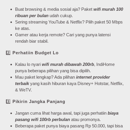
Buat browsing & media sosial aja? Paket
wifi murah 100
ribuan per bulan
udah cukup.
Sering streaming YouTube & Netflix? Pilih paket 50 Mbps
ke atas.
Gamer atau kerja remote? Cari yang punya latensi
rendah biar stabil.
2️⃣
Perhatiin Budget Lo
Kalau lo nyari
wifi murah dibawah 200rb
, IndiHome
punya beberapa pilihan yang bisa dipilih.
Mau paket lengkap? Ada pilihan
internet provider
terbaik
yang kasih hiburan kaya Disney+ Hotstar, Netflix,
& WeTV.
3️⃣
Pikirin Jangka Panjang
Jangan cuma lihat harga awal, tapi juga perhatiin
biaya
pasang wifi 100rb perbulan
atau promonya.
Beberapa paket punya biaya pasang Rp 50.000, tapi bisa