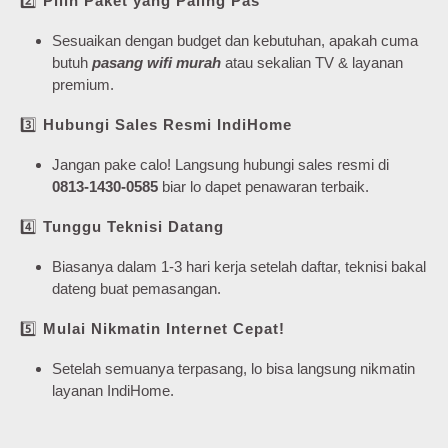
2️⃣
Pilih Paket yang Paling Pas
Sesuaikan dengan budget dan kebutuhan, apakah cuma
butuh
pasang wifi murah
atau sekalian TV & layanan
premium.
3️⃣
Hubungi Sales Resmi IndiHome
Jangan pake calo! Langsung hubungi sales resmi di
0813-1430-0585
biar lo dapet penawaran terbaik.
4️⃣
Tunggu Teknisi Datang
Biasanya dalam 1-3 hari kerja setelah daftar, teknisi bakal
dateng buat pemasangan.
5️⃣
Mulai Nikmatin Internet Cepat!
Setelah semuanya terpasang, lo bisa langsung nikmatin
layanan IndiHome.