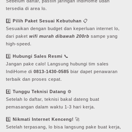
Sebelum daftar, pastiin jaringan IndiHome udah
tersedia di area lo.
2️⃣
Pilih Paket Sesuai Kebutuhan
📋
Sesuaikan dengan budget dan keperluan internet lo,
dari paket
wifi murah dibawah 200rb
sampe yang
high-speed.
3️⃣
Hubungi Sales Resmi
📞
Jangan pake calo! Langsung hubungi tim sales
IndiHome di
0813-1430-0585
biar dapet penawaran
terbaik dan proses cepat.
4️⃣
Tunggu Teknisi Datang
⚙️
Setelah lo daftar, teknisi bakal dateng buat
pemasangan dalam waktu 1-3 hari kerja.
5️⃣
Nikmati Internet Kenceng!
🚀
Setelah terpasang, lo bisa langsung pake buat kerja,