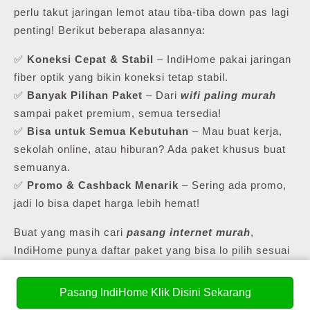
perlu takut jaringan lemot atau tiba-tiba down pas lagi
penting! Berikut beberapa alasannya:
✅
Koneksi Cepat & Stabil
– IndiHome pakai jaringan
fiber optik yang bikin koneksi tetap stabil.
✅
Banyak Pilihan Paket
– Dari
wifi paling murah
sampai paket premium, semua tersedia!
✅
Bisa untuk Semua Kebutuhan
– Mau buat kerja,
sekolah online, atau hiburan? Ada paket khusus buat
semuanya.
✅
Promo & Cashback Menarik
– Sering ada promo,
jadi lo bisa dapet harga lebih hemat!
Buat yang masih cari
pasang internet murah
,
IndiHome punya daftar paket yang bisa lo pilih sesuai
kebutuhan lo.
Pasang IndiHome Klik Disini Sekarang