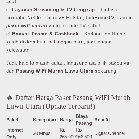
ada!
✅
Layanan Streaming & TV Lengkap
– Lo bisa
nikmatin Netflix, Disney+ Hotstar, IndiHomeTV, sampe
paket wifi murah
yang include TV kabel.
✅
Banyak Promo & Cashback
– Kadang IndiHome
kasih diskon buat pelanggan baru, jadi jangan
kelewatan.
Jadi, kalo lo masih galau, langsung aja pilih paketnya
dan
Pasang WiFi Murah Luwu Utara
sekarang!
🔥 Daftar Harga Paket Pasang WiFi Murah
Luwu Utara (Update Terbaru!)
Biaya
Paket
Kecepatan
Harga
Benefit
Pasang
Internet
Rp
Rp
30 Mbps
Digital Channel
Only
265.000
166.500