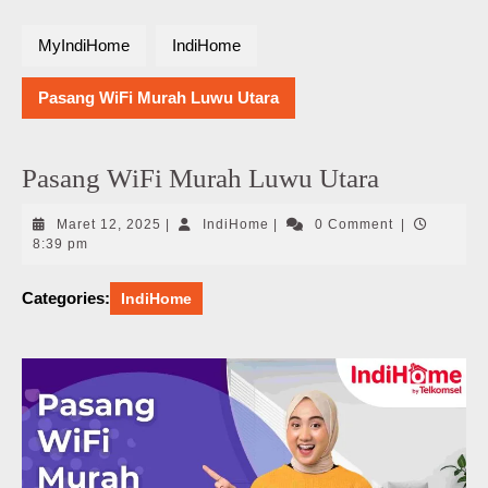
MyIndiHome
IndiHome
Pasang WiFi Murah Luwu Utara
Pasang WiFi Murah Luwu Utara
Maret
IndiHome
Maret 12, 2025
|
IndiHome
|
0 Comment
|
12,
8:39 pm
2025
Categories:
IndiHome