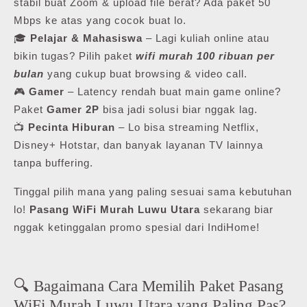
stabil buat Zoom & upload file berat? Ada paket 50
Mbps ke atas yang cocok buat lo.
🎓
Pelajar & Mahasiswa
– Lagi kuliah online atau
bikin tugas? Pilih paket
wifi murah 100 ribuan per
bulan
yang cukup buat browsing & video call.
🎮
Gamer
– Latency rendah buat main game online?
Paket
Gamer 2P
bisa jadi solusi biar nggak lag.
📺
Pecinta Hiburan
– Lo bisa streaming Netflix,
Disney+ Hotstar, dan banyak layanan TV lainnya
tanpa buffering.
Tinggal pilih mana yang paling sesuai sama kebutuhan
lo!
Pasang WiFi Murah Luwu Utara
sekarang biar
nggak ketinggalan promo spesial dari IndiHome!
🔍 Bagaimana Cara Memilih Paket Pasang
WiFi Murah Luwu Utara yang Paling Pas?