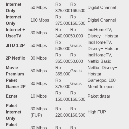
Internet
Rp
Rp
50 Mbps
Digital Channel
Only
325.000
166.500
Internet
Rp
Rp
100 Mbps
Digital Channel
Only
375.000
166.500
Internet +
Rp
Rp
IndiHomeTV,
30 Mbps
UseeTV
340.000
50.000
Disney+ Hotstar
Rp
IndiHomeTV,
JITU 1 2P
50 Mbps
Gratis
505.000
Disney+ Hotstar
Rp
Rp
IndiHomeTV,
2P Netflix
30 Mbps
365.000
50.000
Netflix Basic
Movie
Rp
Netflix, Disney+
50 Mbps
Gratis
Premium
369.000
Hotstar
Paket
Rp
Gameqoo, 100
30 Mbps
Gratis
Gamer 2P
375.000
Menit Telepon
Rp
Rp
Eznet
10 Mbps
Paket dasar
150.000
166.500
Paket
30 Mbps
Rp
Rp
Internet
High FUP
(FUP)
220.000
166.500
Only
Paket
30 Mbps
Rp
Rp