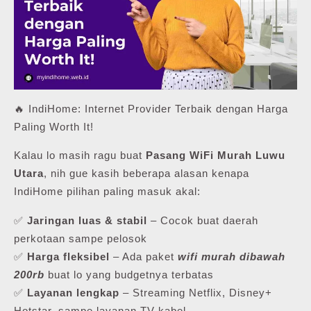
🔥 IndiHome: Internet Provider Terbaik dengan Harga
Paling Worth It!
Kalau lo masih ragu buat
Pasang WiFi Murah Luwu
Utara
, nih gue kasih beberapa alasan kenapa
IndiHome pilihan paling masuk akal:
✅
Jaringan luas & stabil
– Cocok buat daerah
perkotaan sampe pelosok
✅
Harga fleksibel
– Ada paket
wifi murah dibawah
200rb
buat lo yang budgetnya terbatas
✅
Layanan lengkap
– Streaming Netflix, Disney+
Hotstar, sampe layanan TV kabel