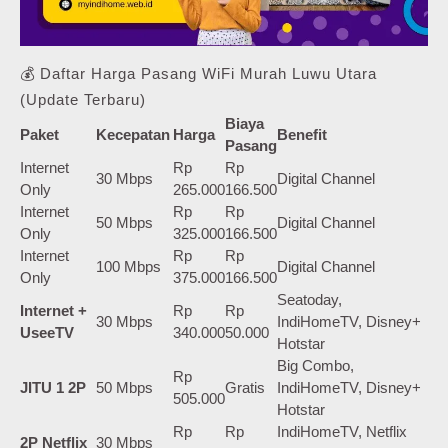
💰 Daftar Harga Pasang WiFi Murah Luwu Utara
(Update Terbaru)
Biaya
Paket
Kecepatan
Harga
Benefit
Pasang
Internet
Rp
Rp
30 Mbps
Digital Channel
Only
265.000
166.500
Internet
Rp
Rp
50 Mbps
Digital Channel
Only
325.000
166.500
Internet
Rp
Rp
100 Mbps
Digital Channel
Only
375.000
166.500
Seatoday,
Internet +
Rp
Rp
30 Mbps
IndiHomeTV, Disney+
UseeTV
340.000
50.000
Hotstar
Big Combo,
Rp
JITU 1 2P
50 Mbps
Gratis
IndiHomeTV, Disney+
505.000
Hotstar
Rp
Rp
IndiHomeTV, Netflix
2P Netflix
30 Mbps