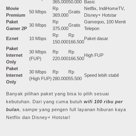
365.000
50.000
Basic
Movie
Rp
Netflix, IndiHomeTV,
50 Mbps
Gratis
Premium
369.000
Disney+ Hotstar
Paket
Rp
Gameqoo, 100 Menit
30 Mbps
Gratis
Gamer 2P
375.000
Telepon
Rp
Rp
Eznet
10 Mbps
Paket dasar
150.000
166.500
Paket
30 Mbps
Rp
Rp
Internet
High FUP
(FUP)
220.000
166.500
Only
Paket
30 Mbps
Rp
Rp
Internet
Speed lebih stabil
(High FUP)
280.000
55.500
Only
Banyak pilihan paket yang bisa lo pilih sesuai
kebutuhan. Dari yang cuma butuh
wifi 100 ribu per
bulan
, sampe yang pengen full layanan hiburan kaya
Netflix dan Disney+ Hotstar!