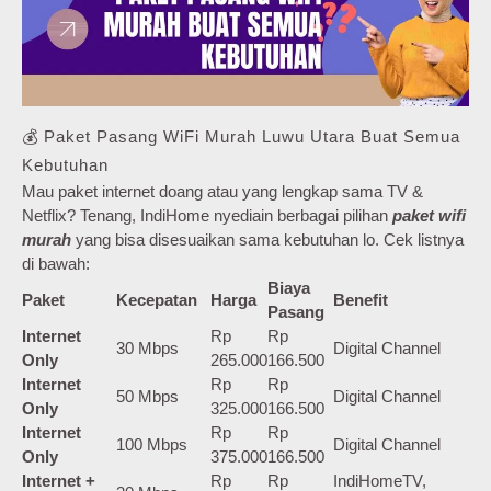
💰 Paket Pasang WiFi Murah Luwu Utara Buat Semua
Kebutuhan
Mau paket internet doang atau yang lengkap sama TV &
Netflix? Tenang, IndiHome nyediain berbagai pilihan
paket wifi
murah
yang bisa disesuaikan sama kebutuhan lo. Cek listnya
di bawah:
Biaya
Paket
Kecepatan
Harga
Benefit
Pasang
Internet
Rp
Rp
30 Mbps
Digital Channel
Only
265.000
166.500
Internet
Rp
Rp
50 Mbps
Digital Channel
Only
325.000
166.500
Internet
Rp
Rp
100 Mbps
Digital Channel
Only
375.000
166.500
Internet +
Rp
Rp
IndiHomeTV,