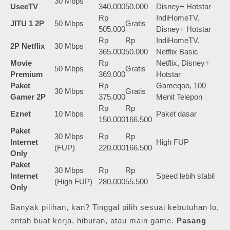
30 Mbps
UseeTV
340.000
50.000
Disney+ Hotstar
Rp
IndiHomeTV,
JITU 1 2P
50 Mbps
Gratis
505.000
Disney+ Hotstar
Rp
Rp
IndiHomeTV,
2P Netflix
30 Mbps
365.000
50.000
Netflix Basic
Movie
Rp
Netflix, Disney+
50 Mbps
Gratis
Premium
369.000
Hotstar
Paket
Rp
Gameqoo, 100
30 Mbps
Gratis
Gamer 2P
375.000
Menit Telepon
Rp
Rp
Eznet
10 Mbps
Paket dasar
150.000
166.500
Paket
30 Mbps
Rp
Rp
Internet
High FUP
(FUP)
220.000
166.500
Only
Paket
30 Mbps
Rp
Rp
Internet
Speed lebih stabil
(High FUP)
280.000
55.500
Only
Banyak pilihan, kan? Tinggal pilih sesuai kebutuhan lo,
entah buat kerja, hiburan, atau main game.
Pasang