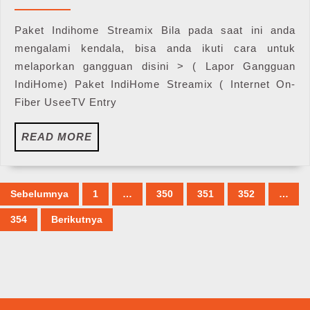
|
2019
Harga
Paket Indihome Streamix Bila pada saat ini anda
IndiHome
mengalami kendala, bisa anda ikuti cara untuk
Streamix
melaporkan gangguan disini > ( Lapor Gangguan
IndiHome) Paket IndiHome Streamix ( Internet On-
Fiber UseeTV Entry
READ
READ MORE
MORE
Paginasi
Sebelumnya
1
…
350
351
352
…
pos
354
Berikutnya