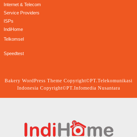
Internet & Telecom
Service Providers
ISPs
IndiHome
Telkomsel
Speedtest
Bakery WordPress Theme
Copyright©PT.Telekomunikasi
Indonesia Copyright©PT.Infomedia Nusantara
Scroll
Up