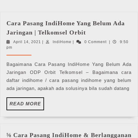
Cara Pasang IndiHome Yang Belum Ada
Cara
Jaringan | Telkomsel Orbit
Pasang
April
IndiHome
April 14, 2021
|
IndiHome
|
0 Comment
|
9:50
IndiHome
14,
pm
Yang
2021
Belum
Bagaimana Cara Pasang IndiHome Yang Belum Ada
Ada
Jaringan ODP Orbit Telkomsel – Bagaimana cara
Jaringan
daftar indihome / cara pasang indihome yang belum
|
ada jaringan, apakah ada solusinya bila sudah datang
Telkomsel
Orbit
READ
READ MORE
MORE
⅝ Cara Pasang IndiHome & Berlangganan