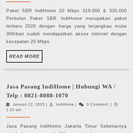
Paket SBR IndiHome 20 Mbps 319.000 & 330.000
Perbulan Paket SBR IndiHome merupakan paket
terbaru 2020 dengan harga yang terjangkau mulai
300rban sudah mendapatkan akses internet dengan
kecepatan 20 Mbps
READ
READ MORE
MORE
Jasa Pasang IndiHome | Hubungi WA /
Jasa
Telp : 0821-8088-1070
Pasang
Januari
IndiHome
Januari 22, 2020
|
IndiHome
|
0 Comment
|
IndiHome
22,
1:20 am
|
2020
Hubungi
Jasa Pasang IndiHome Jakarta Timur Sebenarnya
WA