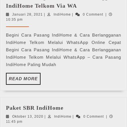
⅝
IndiHome Telkom Via WA
Cara
Januari
IndiHome
Januari 28, 2021
|
IndiHome
|
0 Comment
|
Pasang
28,
10:35 pm
IndiHome
2021
&
Begini Cara Pasang IndiHome & Cara Berlangganan
Berlangganan
IndiHome Telkom Melalui WhatsApp Online Cepat
IndiHome
Begini Cara Pasang IndiHome & Cara Berlangganan
Telkom
IndiHome Telkom Melalui WhatsApp – Cara Pasang
Via
IndiHome Paling Mudah
WA
READ
READ MORE
MORE
Paket
Paket SBR IndiHome
SBR
Oktober
IndiHome
Oktober 13, 2020
|
IndiHome
|
0 Comment
|
IndiHome
13,
11:45 pm
2020