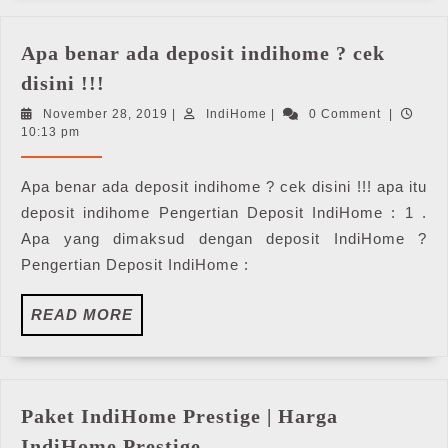
Apa benar ada deposit indihome ? cek
Apa
disini !!!
benar
November
IndiHome
November 28, 2019
|
IndiHome
|
0 Comment
|
ada
28,
10:13 pm
deposit
2019
indihome
Apa benar ada deposit indihome ? cek disini !!! apa itu
?
deposit indihome Pengertian Deposit IndiHome : 1 .
cek
Apa yang dimaksud dengan deposit IndiHome ?
disini
Pengertian Deposit IndiHome :
!!!
READ
READ MORE
MORE
Paket IndiHome Prestige | Harga
Paket
IndiHome Prestige