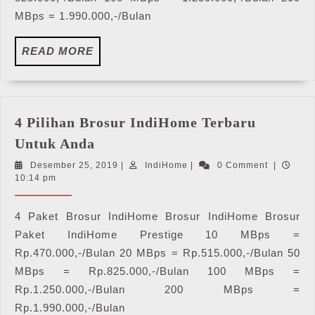
MBps = 1.990.000,-/Bulan
READ
READ MORE
MORE
4 Pilihan Brosur IndiHome Terbaru
4
Untuk Anda
Pilihan
Desember
IndiHome
Desember 25, 2019
|
IndiHome
|
0 Comment
|
Brosur
25,
10:14 pm
IndiHome
2019
Terbaru
4 Paket Brosur IndiHome Brosur IndiHome Brosur
Untuk
Paket IndiHome Prestige 10 MBps =
Anda
Rp.470.000,-/Bulan 20 MBps = Rp.515.000,-/Bulan 50
MBps = Rp.825.000,-/Bulan 100 MBps =
Rp.1.250.000,-/Bulan 200 MBps =
Rp.1.990.000,-/Bulan