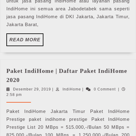
untuk jasa pasang IndiHome atau layanan pasang
/
IndiHome ini semua area Jabodetabek sama seperti
Telp
jasa pasang IndiHome di DKI Jakarta, Jakarta Timur,
:
Jakarta Barat,
0821-
8088-
READ
1070
READ MORE
MORE
Paket IndiHome | Daftar Paket IndiHome
Paket
2020
IndiHome
Desember
IndiHome
Desember 29, 2019
|
IndiHome
|
0 Comment
|
|
29,
2:58 pm
Daftar
2019
Paket
Paket IndiHome Jakarta Timur Paket IndiHome
IndiHome
Prestige paket indihome prestige Paket IndiHome
2020
Prestige List 20 MBps = 515.000,-/Bulan 50 MBps =
825.000,-/Bulan 100 MBps = 1.250.000,-/Bulan 200