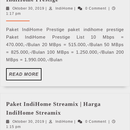
IndiHome
Oktober
IndiHome
Oktober 30, 2019
|
IndiHome
|
0 Comment
|
Prestige
30,
1:17 pm
|
2019
Harga
Paket IndiHome Prestige paket indihome prestige
IndiHome
Paket IndiHome Prestige List 10 Mbps =
Prestige
470.000,-/Bulan 20 MBps = 515.000,-/Bulan 50 MBps
= 825.000,-/Bulan 100 MBps = 1.250.000,-/Bulan 200
MBps = 1.990.000,-/Bulan
READ
READ MORE
MORE
Paket IndiHome Streamix | Harga
Paket
IndiHome Streamix
IndiHome
Oktober
IndiHome
Oktober 30, 2019
|
IndiHome
|
0 Comment
|
Streamix
30,
1:15 pm