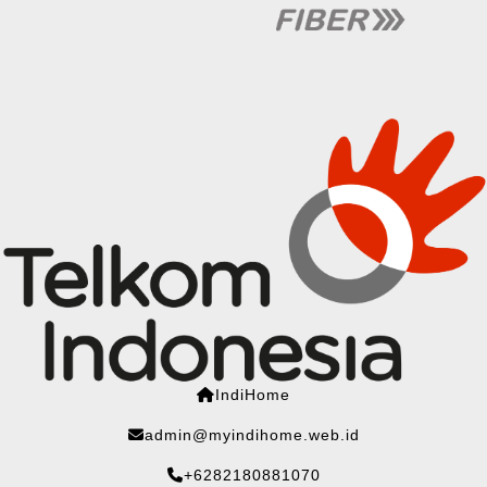
IndiHome
admin@myindihome.web.id
+6282180881070