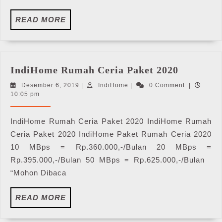
READ
READ MORE
MORE
IndiHom
IndiHome Rumah Ceria Paket 2020
Rumah
Desember
IndiHome
Desember 6, 2019
|
IndiHome
|
0 Comment
|
Ceria
6,
10:05 pm
Paket
2019
2020
IndiHome Rumah Ceria Paket 2020 IndiHome Rumah
Ceria Paket 2020 IndiHome Paket Rumah Ceria 2020
10 MBps = Rp.360.000,-/Bulan 20 MBps =
Rp.395.000,-/Bulan 50 MBps = Rp.625.000,-/Bulan
“Mohon Dibaca
READ
READ MORE
MORE