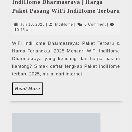
IndiHome Dharmasraya | Harga
Ind
Paket Pasang WiFi IndiHome Terbaru
Dha
|
Juli
IndiHome
Juli 10, 2025
|
IndiHome
|
0 Comment
|
Har
10,
10:43 am
2025
Pak
WiFi IndiHome Dharmasraya: Paket Terbaru &
Pas
Harga Terjangkau 2025 Mencari WiFi IndiHome
WiF
Ind
Dharmasraya yang kencang dan harga pas di
Ter
kantong? Simak daftar lengkap Paket IndiHome
terbaru 2025, mulai dari internet
Read
Read More
More