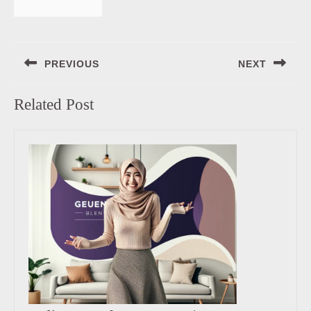
Navigasi
PREVIOUS
NEXT
pos
Previous
Next
Related Post
post:
post: