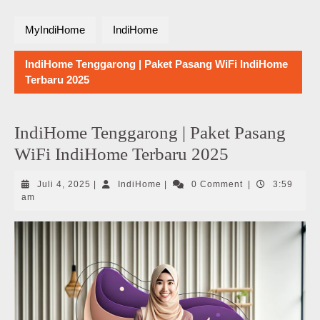
MyIndiHome
IndiHome
IndiHome Tenggarong | Paket Pasang WiFi IndiHome
Terbaru 2025
IndiHome Tenggarong | Paket Pasang
WiFi IndiHome Terbaru 2025
Juli
IndiHome
Juli 4, 2025
|
IndiHome
|
0 Comment
|
3:59
4,
am
2025