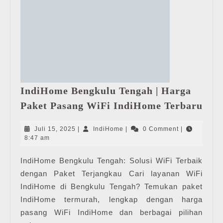
IndiHome Bengkulu Tengah | Harga
Ind
Paket Pasang WiFi IndiHome Terbaru
Ben
Ten
Juli
IndiHome
Juli 15, 2025
|
IndiHome
|
0 Comment
|
|
15,
8:47 am
2025
Har
IndiHome Bengkulu Tengah: Solusi WiFi Terbaik
Pak
dengan Paket Terjangkau Cari layanan WiFi
Pas
WiF
IndiHome di Bengkulu Tengah? Temukan paket
Ind
IndiHome termurah, lengkap dengan harga
Ter
pasang WiFi IndiHome dan berbagai pilihan