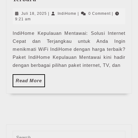
Kepulauan
Mentawai
Juli
IndiHome
Juli 18, 2025
|
IndiHome
|
0 Comment
|
|
18,
9:21 am
2025
Harga
IndiHome Kepulauan Mentawai: Solusi Internet
Paket
Cepat dan Terjangkau untuk Anda Ingin
Pasang
WiFi
menikmati WiFi IndiHome dengan harga terbaik?
IndiHome
Paket IndiHome Kepulauan Mentawai kini hadir
Terbaru
dengan berbagai pilihan paket internet, TV, dan
Read
Read More
More
Search