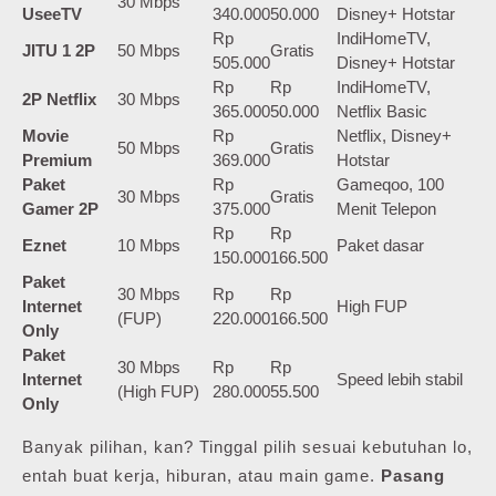
30 Mbps
UseeTV
340.000
50.000
Disney+ Hotstar
Rp
IndiHomeTV,
JITU 1 2P
50 Mbps
Gratis
505.000
Disney+ Hotstar
Rp
Rp
IndiHomeTV,
2P Netflix
30 Mbps
365.000
50.000
Netflix Basic
Movie
Rp
Netflix, Disney+
50 Mbps
Gratis
Premium
369.000
Hotstar
Paket
Rp
Gameqoo, 100
30 Mbps
Gratis
Gamer 2P
375.000
Menit Telepon
Rp
Rp
Eznet
10 Mbps
Paket dasar
150.000
166.500
Paket
30 Mbps
Rp
Rp
Internet
High FUP
(FUP)
220.000
166.500
Only
Paket
30 Mbps
Rp
Rp
Internet
Speed lebih stabil
(High FUP)
280.000
55.500
Only
Banyak pilihan, kan? Tinggal pilih sesuai kebutuhan lo,
entah buat kerja, hiburan, atau main game.
Pasang