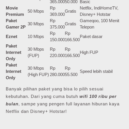
365.000
50.000
Basic
Movie
Rp
Netflix, IndiHomeTV,
50 Mbps
Gratis
Premium
369.000
Disney+ Hotstar
Paket
Rp
Gameqoo, 100 Menit
30 Mbps
Gratis
Gamer 2P
375.000
Telepon
Rp
Rp
Eznet
10 Mbps
Paket dasar
150.000
166.500
Paket
30 Mbps
Rp
Rp
Internet
High FUP
(FUP)
220.000
166.500
Only
Paket
30 Mbps
Rp
Rp
Internet
Speed lebih stabil
(High FUP)
280.000
55.500
Only
Banyak pilihan paket yang bisa lo pilih sesuai
kebutuhan. Dari yang cuma butuh
wifi 100 ribu per
bulan
, sampe yang pengen full layanan hiburan kaya
Netflix dan Disney+ Hotstar!