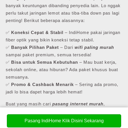
banyak keuntungan dibanding penyedia lain. Lo nggak
perlu takut jaringan lemot atau tiba-tiba down pas lagi
penting! Berikut beberapa alasannya:
✅
Koneksi Cepat & Stabil
– IndiHome pakai jaringan
fiber optik yang bikin koneksi tetap stabil.
✅
Banyak Pilihan Paket
– Dari
wifi paling murah
sampai paket premium, semua tersedia!
✅
Bisa untuk Semua Kebutuhan
– Mau buat kerja,
sekolah online, atau hiburan? Ada paket khusus buat
semuanya.
✅
Promo & Cashback Menarik
– Sering ada promo,
jadi lo bisa dapet harga lebih hemat!
Buat yang masih cari
pasang internet murah
,
IndiHome punya daftar paket yang bisa lo pilih sesuai
kebutuhan lo.
Pasang IndiHome Klik Disini Sekarang