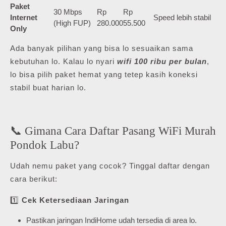
Paket
30 Mbps
Rp
Rp
Internet
Speed lebih stabil
(High FUP)
280.000
55.500
Only
Ada banyak pilihan yang bisa lo sesuaikan sama
kebutuhan lo. Kalau lo nyari
wifi 100 ribu per bulan
,
lo bisa pilih paket hemat yang tetep kasih koneksi
stabil buat harian lo.
📞 Gimana Cara Daftar Pasang WiFi Murah
Pondok Labu?
Udah nemu paket yang cocok? Tinggal daftar dengan
cara berikut:
1️⃣
Cek Ketersediaan Jaringan
Pastikan jaringan IndiHome udah tersedia di area lo.