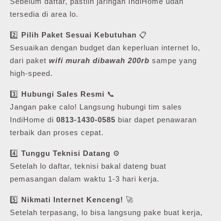
Sebelum daftar, pastiin jaringan IndiHome udah
tersedia di area lo.
2️⃣
Pilih Paket Sesuai Kebutuhan
📋
Sesuaikan dengan budget dan keperluan internet lo,
dari paket
wifi murah dibawah 200rb
sampe yang
high-speed.
3️⃣
Hubungi Sales Resmi
📞
Jangan pake calo! Langsung hubungi tim sales
IndiHome di
0813-1430-0585
biar dapet penawaran
terbaik dan proses cepat.
4️⃣
Tunggu Teknisi Datang
⚙️
Setelah lo daftar, teknisi bakal dateng buat
pemasangan dalam waktu 1-3 hari kerja.
5️⃣
Nikmati Internet Kenceng!
🚀
Setelah terpasang, lo bisa langsung pake buat kerja,