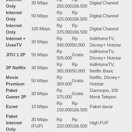
30 Mbps
Digital Channel
Only
265.000
166.500
Internet
Rp
Rp
50 Mbps
Digital Channel
Only
325.000
166.500
Internet
Rp
Rp
100 Mbps
Digital Channel
Only
375.000
166.500
Internet +
Rp
Rp
IndiHomeTV,
30 Mbps
UseeTV
340.000
50.000
Disney+ Hotstar
Rp
IndiHomeTV,
JITU 1 2P
50 Mbps
Gratis
505.000
Disney+ Hotstar
Rp
Rp
IndiHomeTV,
2P Netflix
30 Mbps
365.000
50.000
Netflix Basic
Movie
Rp
Netflix, Disney+
50 Mbps
Gratis
Premium
369.000
Hotstar
Paket
Rp
Gameqoo, 100
30 Mbps
Gratis
Gamer 2P
375.000
Menit Telepon
Rp
Rp
Eznet
10 Mbps
Paket dasar
150.000
166.500
Paket
30 Mbps
Rp
Rp
Internet
High FUP
(FUP)
220.000
166.500
Only