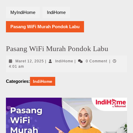
MyIndiHome
IndiHome
Pasang WiFi Murah Pondok Labu
Pasang WiFi Murah Pondok Labu
Maret
IndiHome
Maret 12, 2025
|
IndiHome
|
0 Comment
|
12,
4:01 am
2025
Categories:
IndiHome