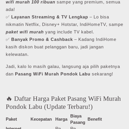
wifi murah 100 ribuan
sampe yang premium, semua
ada!
✅
Layanan Streaming & TV Lengkap
– Lo bisa
nikmatin Netflix, Disney+ Hotstar, IndiHomeTV, sampe
paket wifi murah
yang include TV kabel.
✅
Banyak Promo & Cashback
– Kadang IndiHome
kasih diskon buat pelanggan baru, jadi jangan
kelewatan.
Jadi, kalo lo masih galau, langsung aja pilih paketnya
dan
Pasang WiFi Murah Pondok Labu
sekarang!
🔥 Daftar Harga Paket Pasang WiFi Murah
Pondok Labu (Update Terbaru!)
Biaya
Paket
Kecepatan
Harga
Benefit
Pasang
Internet
Rp
Rp