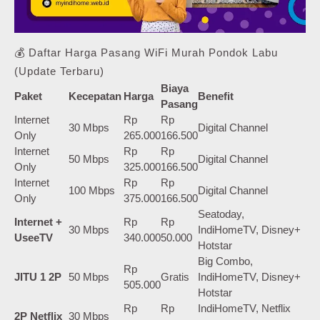
💰 Daftar Harga Pasang WiFi Murah Pondok Labu
(Update Terbaru)
Biaya
Paket
Kecepatan
Harga
Benefit
Pasang
Internet
Rp
Rp
30 Mbps
Digital Channel
Only
265.000
166.500
Internet
Rp
Rp
50 Mbps
Digital Channel
Only
325.000
166.500
Internet
Rp
Rp
100 Mbps
Digital Channel
Only
375.000
166.500
Seatoday,
Internet +
Rp
Rp
30 Mbps
IndiHomeTV, Disney+
UseeTV
340.000
50.000
Hotstar
Big Combo,
Rp
JITU 1 2P
50 Mbps
Gratis
IndiHomeTV, Disney+
505.000
Hotstar
Rp
Rp
IndiHomeTV, Netflix
2P Netflix
30 Mbps