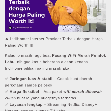
🔥 IndiHome: Internet Provider Terbaik dengan Harga
Paling Worth It!
Kalau lo masih ragu buat
Pasang WiFi Murah Pondok
Labu
, nih gue kasih beberapa alasan kenapa
IndiHome pilihan paling masuk akal:
✅
Jaringan luas & stabil
– Cocok buat daerah
perkotaan sampe pelosok
✅
Harga fleksibel
– Ada paket
wifi murah dibawah
200rb
buat lo yang budgetnya terbatas
✅
Layanan lengkap
– Streaming Netflix, Disney+
Hotstar, sampe layanan TV kabel