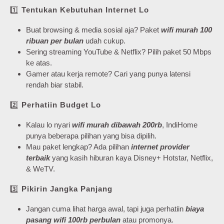
1️⃣
Tentukan Kebutuhan Internet Lo
Buat browsing & media sosial aja? Paket
wifi murah 100
ribuan per bulan
udah cukup.
Sering streaming YouTube & Netflix? Pilih paket 50 Mbps
ke atas.
Gamer atau kerja remote? Cari yang punya latensi
rendah biar stabil.
2️⃣
Perhatiin Budget Lo
Kalau lo nyari
wifi murah dibawah 200rb
, IndiHome
punya beberapa pilihan yang bisa dipilih.
Mau paket lengkap? Ada pilihan
internet provider
terbaik
yang kasih hiburan kaya Disney+ Hotstar, Netflix,
& WeTV.
3️⃣
Pikirin Jangka Panjang
Jangan cuma lihat harga awal, tapi juga perhatiin
biaya
pasang wifi 100rb perbulan
atau promonya.