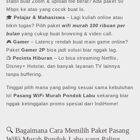
stabil buat Zoom & upload file berat? Ada paket 50
Mbps ke atas yang cocok buat lo.
🎓
Pelajar & Mahasiswa
– Lagi kuliah online atau
bikin tugas? Pilih paket
wifi murah 100 ribuan per
bulan
yang cukup buat browsing & video call.
🎮
Gamer
– Latency rendah buat main game online?
Paket
Gamer 2P
bisa jadi solusi biar nggak lag.
📺
Pecinta Hiburan
– Lo bisa streaming Netflix,
Disney+ Hotstar, dan banyak layanan TV lainnya
tanpa buffering.
Tinggal pilih mana yang paling sesuai sama kebutuhan
lo!
Pasang WiFi Murah Pondok Labu
sekarang biar
nggak ketinggalan promo spesial dari IndiHome!
🔍 Bagaimana Cara Memilih Paket Pasang
WiFi Murah Pondok Labu yang Paling