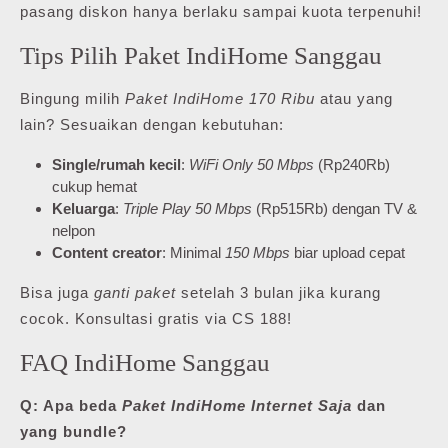
pasang diskon hanya berlaku sampai kuota terpenuhi!
Tips Pilih Paket IndiHome Sanggau
Bingung milih
Paket IndiHome 170 Ribu
atau yang
lain? Sesuaikan dengan kebutuhan:
Single/rumah kecil
:
WiFi Only 50 Mbps
(Rp240Rb)
cukup hemat
Keluarga
:
Triple Play 50 Mbps
(Rp515Rb) dengan TV &
nelpon
Content creator
: Minimal
150 Mbps
biar upload cepat
Bisa juga
ganti paket
setelah 3 bulan jika kurang
cocok. Konsultasi gratis via CS 188!
FAQ IndiHome Sanggau
Q: Apa beda
Paket IndiHome Internet Saja
dan
yang bundle?