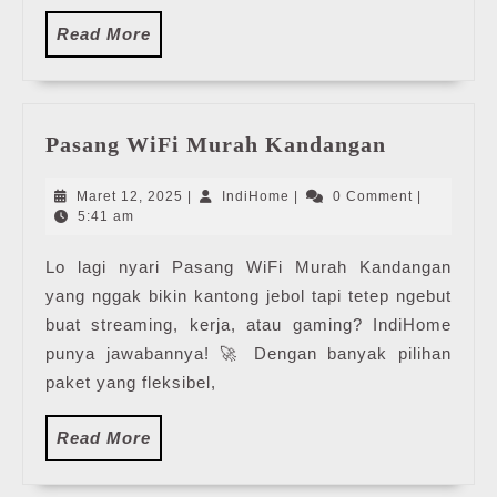
Read
Read More
More
Pasang
Pasang WiFi Murah Kandangan
WiFi
Murah
Maret
IndiHome
Maret 12, 2025
|
IndiHome
|
0 Comment
|
Kandanga
12,
5:41 am
2025
Lo lagi nyari Pasang WiFi Murah Kandangan
yang nggak bikin kantong jebol tapi tetep ngebut
buat streaming, kerja, atau gaming? IndiHome
punya jawabannya! 🚀 Dengan banyak pilihan
paket yang fleksibel,
Read
Read More
More