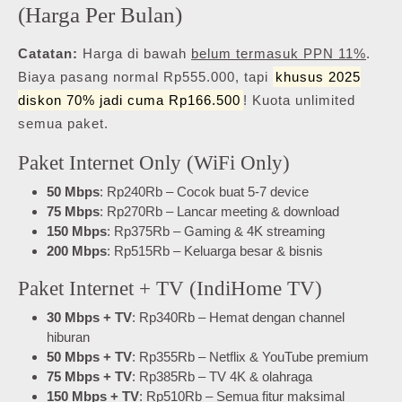
(Harga Per Bulan)
Catatan:
Harga di bawah
belum termasuk PPN 11%
.
Biaya pasang normal Rp555.000, tapi
khusus 2025
diskon 70% jadi cuma Rp166.500
! Kuota unlimited
semua paket.
Paket Internet Only (WiFi Only)
50 Mbps
: Rp240Rb – Cocok buat 5-7 device
75 Mbps
: Rp270Rb – Lancar meeting & download
150 Mbps
: Rp375Rb – Gaming & 4K streaming
200 Mbps
: Rp515Rb – Keluarga besar & bisnis
Paket Internet + TV (IndiHome TV)
30 Mbps + TV
: Rp340Rb – Hemat dengan channel
hiburan
50 Mbps + TV
: Rp355Rb – Netflix & YouTube premium
75 Mbps + TV
: Rp385Rb – TV 4K & olahraga
150 Mbps + TV
: Rp510Rb – Semua fitur maksimal