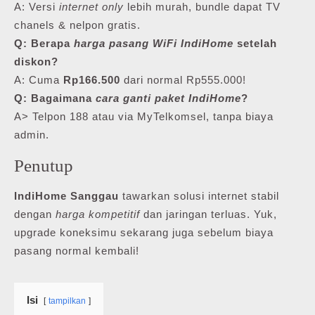
A: Versi
internet only
lebih murah, bundle dapat TV
chanels & nelpon gratis.
Q: Berapa
harga pasang WiFi IndiHome
setelah
diskon?
A: Cuma
Rp166.500
dari normal Rp555.000!
Q: Bagaimana
cara ganti paket IndiHome
?
A> Telpon 188 atau via MyTelkomsel, tanpa biaya
admin.
Penutup
IndiHome Sanggau
tawarkan solusi internet stabil
dengan
harga kompetitif
dan jaringan terluas. Yuk,
upgrade koneksimu sekarang juga sebelum biaya
pasang normal kembali!
Isi
tampilkan