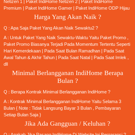
Netizen 1
|
Paket IndiHome Netizen 2
|
Paket IndiHome
Premium
|
Paket IndiHome Gamer
|
Paket IndiHome ODP Hijau
Harga Yang Akan Naik ?
Q : Apa Saja Paket Yang Akan Naik Sewaktu2 ?
A : Untuk Paket Yang Naik Sewaktu-Waktu Yaitu Paket Promo ,
Paket Promo Biasanya Terjadi Pada Momentum Tertentu Seperti
Hari Kemerdekaan | Pada Saat Bulan Ramadhan | Pada Saat
Awal Tahun & Akhir Tahun | Pada Saat Natal | Pada Saat Imlek ,
dll
Minimal Berlangganan IndiHome Berapa
Bulan ?
Q : Berapa Kontrak Minimal
Berlangganan IndiHome
?
A : Kontrak Minimal
Berlangganan IndiHome
Yaitu Selama 3
Bulan { Note : Tidak Langsung Bayar 3 Bulan , Pembayaran
Setiap Bulan Saja }
Jika Ada Gangguan / Keluhan ?
Q : Apakah Jika
Pasang IndiHome
Di
Website Ini
Bergaransi ?