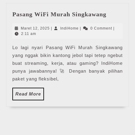
Pasang
Pasang WiFi Murah Singkawang
WiFi
Murah
Maret
IndiHome
Maret 12, 2025
|
IndiHome
|
0 Comment
|
Singkawa
12,
2:11 am
2025
Lo lagi nyari Pasang WiFi Murah Singkawang
yang nggak bikin kantong jebol tapi tetep ngebut
buat streaming, kerja, atau gaming? IndiHome
punya jawabannya! 🚀 Dengan banyak pilihan
paket yang fleksibel,
Read
Read More
More