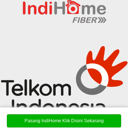
IndiHome
Pasang IndiHome Klik Disini Sekarang