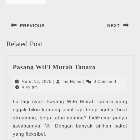
Navigasi
PREVIOUS
NEXT
pos
Previous
Next
Related Post
post:
post:
Pasang
Pasang WiFi Murah Tanara
WiFi
Murah
Maret
IndiHome
Maret 12, 2025
|
IndiHome
|
0 Comment
|
Tanara
12,
4:49 pm
2025
Lo lagi nyari Pasang WiFi Murah Tanara yang
nggak bikin kantong jebol tapi tetep ngebut buat
streaming, kerja, atau gaming? IndiHome punya
jawabannya! 🚀 Dengan banyak pilihan paket
yang fleksibel,