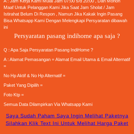
A : Jam Kerja Kami Mulai Jam 07:00 s/d 20:00 , Dan Mohon
Maaf Untuk Pelanggan Kami Jika Saat Jam Sholat / Jam
Istirahat Belum Di Respon , Namun Jika Kakak Ingin Pasang
Bisa Whatsapp Kami Dengan Melengkapi Persyaratan dibawah
ini
Persyaratan pasang indihome apa saja ?
Q : Apa Saja
Persyaratan Pasang IndiHome
?
A : Alamat Pemasangan = Alamat Email Utama & Email Alternatif
=
No Hp Aktif & No Hp Alternatif =
Paket Yang Dipilih =
Foto Ktp =
Semua Data Dilampirkan Via
Whatsapp Kami
Saya Sudah Paham Saya Ingin Melihat Paketnya
Silahkan Klik Text Ini Untuk Melihat Harga Paket