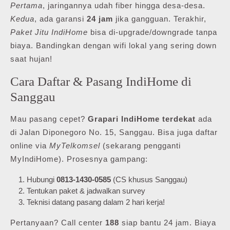
Pertama
, jaringannya udah fiber hingga desa-desa.
Kedua
, ada garansi
24 jam
jika gangguan. Terakhir,
Paket Jitu IndiHome
bisa di-upgrade/downgrade tanpa
biaya. Bandingkan dengan wifi lokal yang sering down
saat hujan!
Cara Daftar & Pasang IndiHome di
Sanggau
Mau pasang cepet?
Grapari IndiHome terdekat
ada
di Jalan Diponegoro No. 15, Sanggau. Bisa juga daftar
online via
MyTelkomsel
(sekarang pengganti
MyIndiHome). Prosesnya gampang:
Hubungi
0813-1430-0585
(CS khusus Sanggau)
Tentukan paket & jadwalkan survey
Teknisi datang pasang dalam 2 hari kerja!
Pertanyaan? Call center
188
siap bantu 24 jam. Biaya