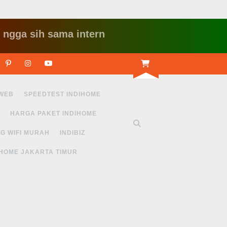
sih sama internet yang lambat gitu gitu aja dah 
r
Linkedin
Pinterest
Instagram
Youtube
 WEB
SPEEDTEST INDIHOME
HARGA PAKET INDIHOME
G WIFI MURAH
INDIBIZ
IHOME JAKARTA TIMUR