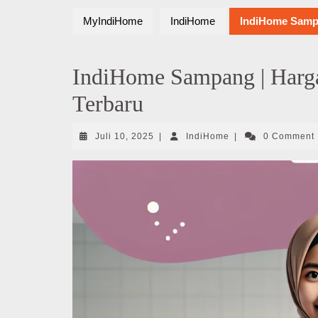
MyIndiHome
IndiHome
IndiHome Sampa
IndiHome Sampang | Harg
Terbaru
Juli
IndiHome
Juli 10, 2025
|
IndiHome
|
0 Comment
10,
2025