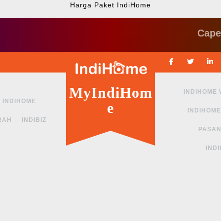
Harga Paket IndiHome
Cape ngga 
Facebook
Twitte
MyIndiHom
INDIHOME
INDIHOME
e
INDIHOME
RAH
INDIBIZ
PASAN
IND