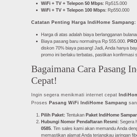
WiFi + TV + Telepon 50 Mbps
: Rp515.000
WiFi + TV + Telepon 100 Mbps
: Rp550.000
Catatan Penting Harga IndiHome Sampang:
Harga di atas adalah biaya berlangganan bulan
Biaya pasang baru normalnya Rp 555.000.
PRO
diskon 70% biaya pasang! Jadi, Anda hanya ba
promo ini berlaku terbatas, pastikan konfirmasi s
Bagaimana Cara Pasang I
Cepat!
Ingin segera menikmati internet cepat
IndiHo
Proses
Pasang WiFi IndiHome Sampang
san
Pilih Paket:
Tentukan
Paket IndiHome Sampa
Hubungi Nomor Pendaftaran Resmi:
Segera h
0585
. Tim sales kami akan memandu Anda de
memastikan alamat Anda terjangkau jaringan fib