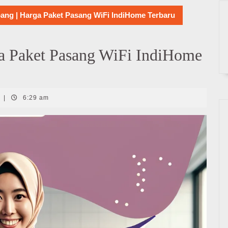
ng | Harga Paket Pasang WiFi IndiHome Terbaru
a Paket Pasang WiFi IndiHome
|
6:29 am