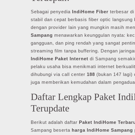
Sebagai penyedia
IndiHome Fiber
terbesar di
stabil dan cepat berbasis fiber optic langsu
dengan provider lain yang mungkin masih men
Sampang
menawarkan keunggulan nyata: kecep
gangguan, dan ping rendah yang sangat penting
streaming film tanpa buffering. Dengan jaringa
IndiHome Paket Internet
di Sampang semakin
pelaku usaha bisa menikmati internet berkuali
dihubungi via call center
188
(bukan 147 lagi) 
juga memberikan kemudahan dalam pengaduan
Daftar Lengkap Paket In
Terupdate
Berikut adalah daftar
Paket IndiHome Terbar
Sampang beserta
harga IndiHome Sampang