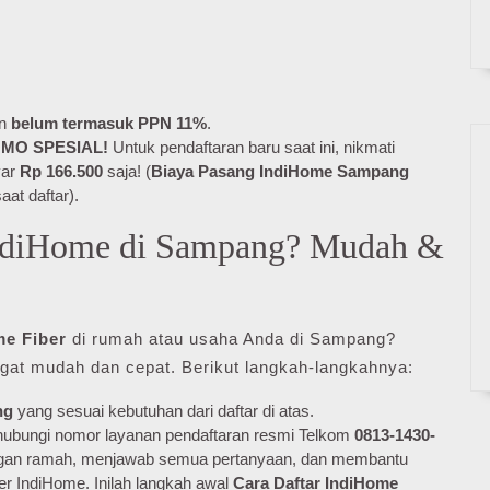
an
belum termasuk PPN 11%
.
MO SPESIAL!
Untuk pendaftaran baru saat ini, nikmati
yar
Rp 166.500
saja! (
Biaya Pasang IndiHome Sampang
aat daftar).
ndiHome di Sampang? Mudah &
me Fiber
di rumah atau usaha Anda di Sampang?
gat mudah dan cepat. Berikut langkah-langkahnya:
ng
yang sesuai kebutuhan dari daftar di atas.
ubungi nomor layanan pendaftaran resmi Telkom
0813-1430-
ngan ramah, menjawab semua pertanyaan, dan membantu
er IndiHome. Inilah langkah awal
Cara Daftar IndiHome