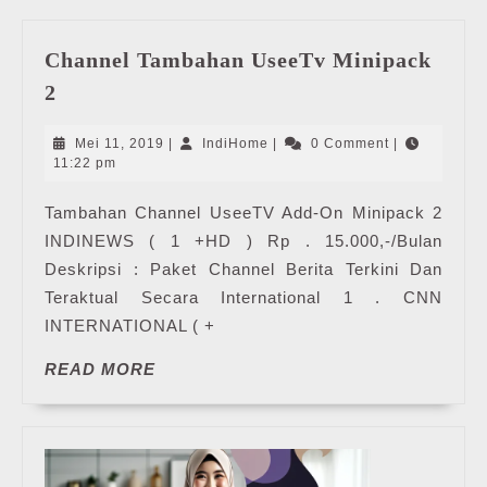
Channel Tambahan UseeTv Minipack
Channel
2
Tambahan
UseeTv
Mei
IndiHome
Mei 11, 2019
|
IndiHome
|
0 Comment
|
Minipack
11,
11:22 pm
2019
2
Tambahan Channel UseeTV Add-On Minipack 2
INDINEWS ( 1 +HD ) Rp . 15.000,-/Bulan
Deskripsi : Paket Channel Berita Terkini Dan
Teraktual Secara International 1 . CNN
INTERNATIONAL ( +
READ
READ MORE
MORE