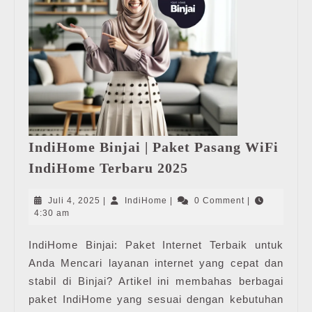
IndiHome Binjai | Paket Pasang WiFi
IndiHome
IndiHome Terbaru 2025
Binjai
|
Juli
IndiHome
Juli 4, 2025
|
IndiHome
|
0 Comment
|
Paket
4,
4:30 am
2025
Pasang
IndiHome Binjai: Paket Internet Terbaik untuk
WiFi
Anda Mencari layanan internet yang cepat dan
IndiHome
Terbaru
stabil di Binjai? Artikel ini membahas berbagai
2025
paket IndiHome yang sesuai dengan kebutuhan