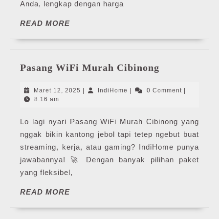
Anda, lengkap dengan harga
READ
READ MORE
MORE
Pasang
Pasang WiFi Murah Cibinong
WiFi
Murah
Maret
IndiHome
Maret 12, 2025
|
IndiHome
|
0 Comment
|
Cibinong
12,
8:16 am
2025
Lo lagi nyari Pasang WiFi Murah Cibinong yang
nggak bikin kantong jebol tapi tetep ngebut buat
streaming, kerja, atau gaming? IndiHome punya
jawabannya! 🚀 Dengan banyak pilihan paket
yang fleksibel,
READ
READ MORE
MORE