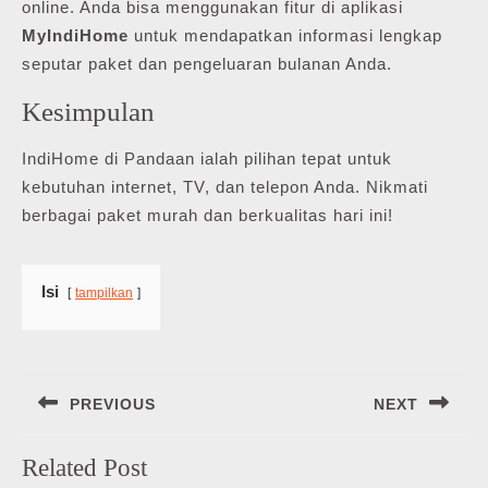
online. Anda bisa menggunakan fitur di aplikasi
MyIndiHome
untuk mendapatkan informasi lengkap
seputar paket dan pengeluaran bulanan Anda.
Kesimpulan
IndiHome di Pandaan ialah pilihan tepat untuk
kebutuhan internet, TV, dan telepon Anda. Nikmati
berbagai paket murah dan berkualitas hari ini!
Isi
tampilkan
Navigasi
PREVIOUS
NEXT
pos
Previous
Next
Related Post
post:
post: