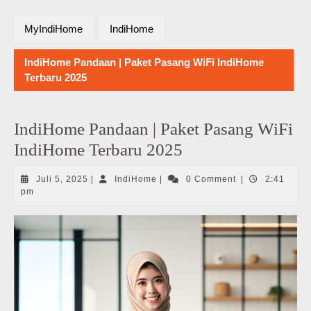
MyIndiHome
IndiHome
IndiHome Pandaan | Paket Pasang WiFi IndiHome
Terbaru 2025
IndiHome Pandaan | Paket Pasang WiFi
IndiHome Terbaru 2025
Juli
IndiHome
Juli 5, 2025
|
IndiHome
|
0 Comment
|
2:41
5,
pm
2025