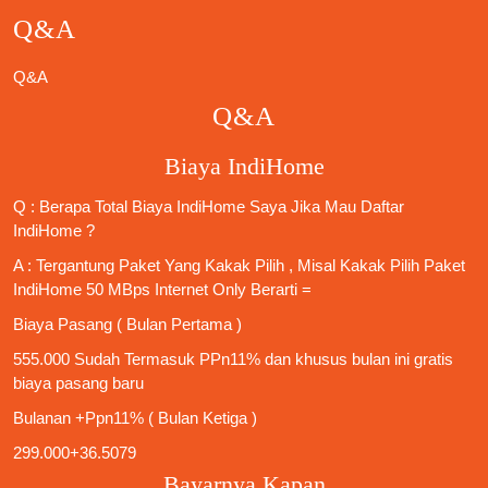
Q&A
Q&A
Q&A
Biaya IndiHome
Q : Berapa Total Biaya IndiHome Saya Jika Mau
Daftar
IndiHome
?
A : Tergantung Paket Yang Kakak Pilih , Misal Kakak Pilih Paket
IndiHome 50 MBps Internet Only
Berarti =
Biaya Pasang ( Bulan Pertama )
555.000 Sudah Termasuk PPn11% dan khusus bulan ini gratis
biaya pasang baru
Bulanan +Ppn11% ( Bulan Ketiga )
299.000+36.5079
Bayarnya Kapan