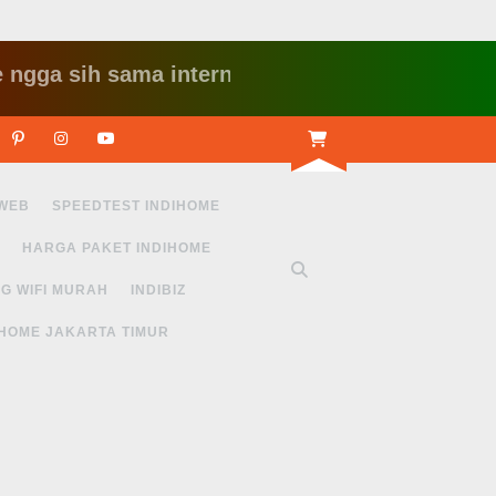
 sih sama internet yang lambat gitu gitu aja da
r
Linkedin
Pinterest
Instagram
Youtube
 WEB
SPEEDTEST INDIHOME
HARGA PAKET INDIHOME
G WIFI MURAH
INDIBIZ
IHOME JAKARTA TIMUR