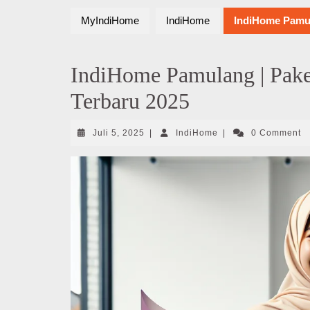
MyIndiHome
IndiHome
IndiHome Pamul
IndiHome Pamulang | Pak
Terbaru 2025
Juli
IndiHome
Juli 5, 2025
|
IndiHome
|
0 Comment
5,
2025