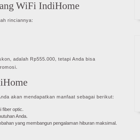
sang WiFi IndiHome
lah rinciannya:
skon, adalah Rp555.000, tetapi Anda bisa
romosi.
diHome
Anda akan mendapatkan manfaat sebagai berikut:
 fiber optic.
butuhan Anda.
tambahan yang membangun pengalaman hiburan maksimal.