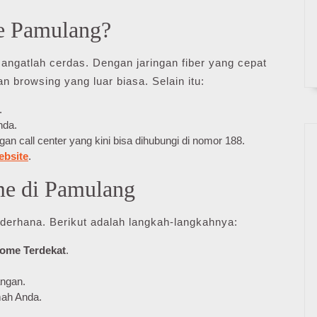
e Pamulang?
angatlah cerdas. Dengan jaringan fiber yang cepat
 browsing yang luar biasa. Selain itu:
.
nda.
 call center yang kini bisa dihubungi di nomor 188.
ebsite
.
me di Pamulang
erhana. Berikut adalah langkah-langkahnya:
Home Terdekat
.
.
angan.
mah Anda.