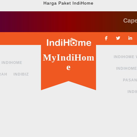
Harga Paket IndiHome
Cape ngga
Facebook
Twitte
MyIndiHom
INDIHOME
INDIHOME
e
INDIHOME
RAH
INDIBIZ
PASAN
IND