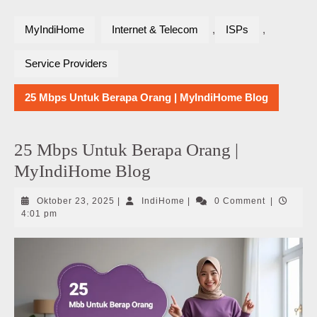
MyIndiHome
Internet & Telecom
,
ISPs
,
Service Providers
25 Mbps Untuk Berapa Orang | MyIndiHome Blog
25 Mbps Untuk Berapa Orang |
MyIndiHome Blog
Oktober
IndiHome
Oktober 23, 2025
|
IndiHome
|
0 Comment
|
23,
4:01 pm
2025