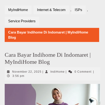
MyIndiHome
Internet & Telecom
,
ISPs
,
Service Providers
Cara Bayar Indihome Di Indomaret | MyIndiHome
Blog
Cara Bayar Indihome Di Indomaret |
MyIndiHome Blog
November
IndiHome
November 22, 2025
|
IndiHome
|
0 Comment
|
22,
3:56 pm
2025