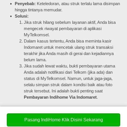
Penyebab:
Keteledoran, atau struk terlalu lama disimpan
hingga tintanya memudar.
Solusi:
Jika struk hilang sebelum layanan aktif, Anda bisa
mengecek riwayat pembayaran di aplikasi
MyTelkomsel.
Dalam kasus tertentu, Anda bisa meminta kasir
Indomaret untuk mencetak ulang struk transaksi
terakhir jika Anda masih di gerai dan kejadiannya
belum lama.
Jika sudah lewat waktu, bukti pembayaran utama
Anda adalah notifikasi dari Telkom (jika ada) dan
status di MyTelkomsel. Namun, untuk jaga-jaga,
selalu simpan struk dalam kondisi baik atau foto
struk tersebut. Ini adalah bukti penting saat
Pembayaran Indihome Via Indomaret
.
Dengan mengetahui potensi masalah dan solusinya,
Anda tidak perlu khawatir saat melakukan
Pasang IndiHome Klik Disini Sekarang
Pembayaran Indihome Lewat Indomaret
. IndiHome