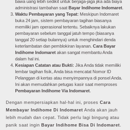
bawa uang lebih sedikit untuk berjaga-jaga jika ada biaya
administrasi tambahan saat
Bayar Indihome Indomaret
.
Waktu Pembayaran yang Tepat:
Meskipun Indomaret
buka 24 jam, sistem pembayaran tagihan biasanya
memiliki jam operasional tertentu. Sebaiknya lakukan
pembayaran sebelum tanggal jatuh tempo (biasanya
tanggal 20 setiap bulannya) untuk menghindari denda
keterlambatan dan pemblokiran layanan.
Cara Bayar
Indihome Indomaret
akan sangat membantu Anda
dalam hal ini.
Kesiapan Catatan atau Bukti:
Jika Anda tidak memiliki
lembar tagihan fisik, Anda bisa mencatat Nomor ID
Pelanggan di kertas atau menyimpannya di ponsel Anda.
Ini akan memudahkan petugas kasir saat memproses
Pembayaran Indihome Via Indomaret
.
Dengan mempersiapkan hal-hal ini, proses
Cara
Membayar Indihome Di Indomaret
Anda akan jauh
lebih mudah dan cepat. Tidak perlu lagi bingung atau
panik saat ingin
Bayar Indihome Bisa Di Indomaret
.