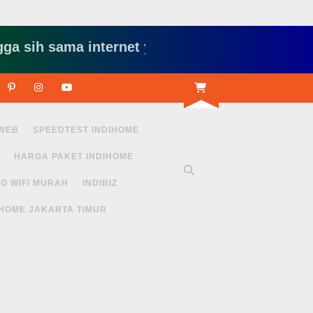
h sama internet yang lambat gitu gitu aja dah n
r
Linkedin
Pinterest
Instagram
Youtube
 WEB
SPEEDTEST INDIHOME
HARGA PAKET INDIHOME
G WIFI MURAH
INDIBIZ
IHOME JAKARTA TIMUR