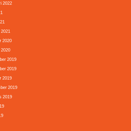
i 2022
21
021
 2021
r 2020
 2020
er 2019
er 2019
r 2019
ber 2019
s 2019
19
19