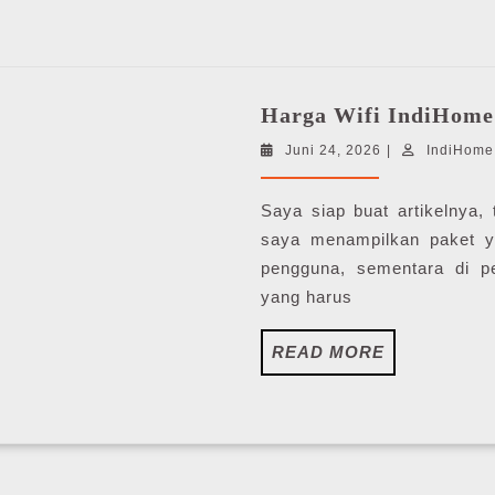
Harga Wifi IndiHome
Juni
Juni 24, 2026
|
IndiHome
24,
2026
Saya siap buat artikelnya,
saya menampilkan paket y
pengguna, sementara di p
yang harus
READ
READ MORE
MORE