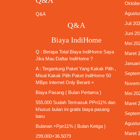
Q&A
Oktobe
Agustu
Q&A
Juli 20
Q&A
Juni 20
Biaya IndiHome
Mei 20
Q : Berapa Total Biaya IndiHome Saya
Maret 
Jika Mau
Daftar IndiHome
?
Januari
A : Tergantung Paket Yang Kakak Pilih ,
Septem
Misal Kakak Pilih Paket
IndiHome 50
MBps Internet Only
Berarti =
Novemb
Biaya Pasang ( Bulan Pertama )
Mei 20
555.000 Sudah Termasuk PPn11% dan
Maret 
khusus bulan ini gratis biaya pasang
Septem
baru
Agustu
Bulanan +Ppn11% ( Bulan Ketiga )
Maret 
299.000+36.5079