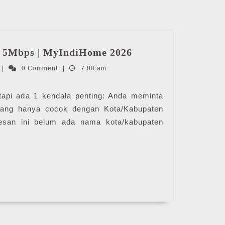
Harga
 5Mbps | MyIndiHome 2026
Wifi
IndiHome
|
0 Comment
|
7:00 am
IndiHome
5Mbps
|
 tapi ada 1 kendala penting: Anda meminta
MyIndiHome
ang hanya cocok dengan Kota/Kabupaten
2026
esan ini belum ada nama kota/kabupaten