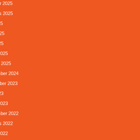
r 2025
s 2025
25
25
25
2025
 2025
ber 2024
er 2023
23
2023
ber 2022
s 2022
2022