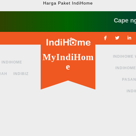
Harga Paket IndiHome
Cape ngga si
Facebook
Twitte
MyIndiHom
INDIHOME
INDIHOME
e
INDIHOME
RAH
INDIBIZ
PASAN
IND