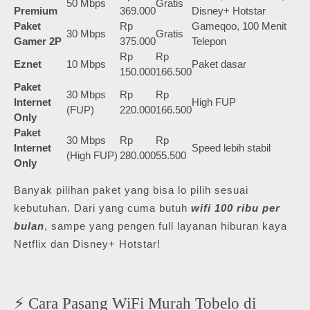
50 Mbps
Gratis
Premium
369.000
Disney+ Hotstar
Paket
Rp
Gameqoo, 100 Menit
30 Mbps
Gratis
Gamer 2P
375.000
Telepon
Rp
Rp
Eznet
10 Mbps
Paket dasar
150.000
166.500
Paket
30 Mbps
Rp
Rp
Internet
High FUP
(FUP)
220.000
166.500
Only
Paket
30 Mbps
Rp
Rp
Internet
Speed lebih stabil
(High FUP)
280.000
55.500
Only
Banyak pilihan paket yang bisa lo pilih sesuai
kebutuhan. Dari yang cuma butuh
wifi 100 ribu per
bulan
, sampe yang pengen full layanan hiburan kaya
Netflix dan Disney+ Hotstar!
⚡ Cara Pasang WiFi Murah Tobelo di