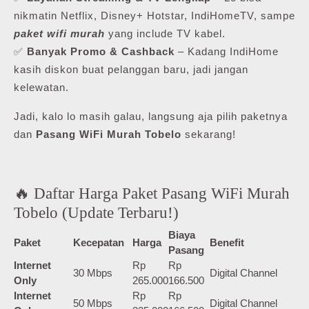
nikmatin Netflix, Disney+ Hotstar, IndiHomeTV, sampe
paket wifi murah
yang include TV kabel.
✅
Banyak Promo & Cashback
– Kadang IndiHome
kasih diskon buat pelanggan baru, jadi jangan
kelewatan.
Jadi, kalo lo masih galau, langsung aja pilih paketnya
dan
Pasang WiFi Murah Tobelo
sekarang!
🔥 Daftar Harga Paket Pasang WiFi Murah
Tobelo (Update Terbaru!)
Biaya
Paket
Kecepatan
Harga
Benefit
Pasang
Internet
Rp
Rp
30 Mbps
Digital Channel
Only
265.000
166.500
Internet
Rp
Rp
50 Mbps
Digital Channel