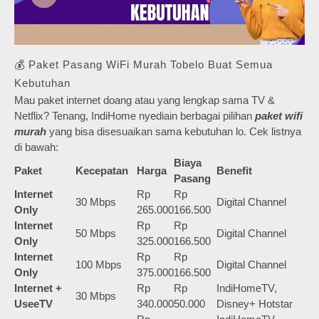
💰 Paket Pasang WiFi Murah Tobelo Buat Semua
Kebutuhan
Mau paket internet doang atau yang lengkap sama TV &
Netflix? Tenang, IndiHome nyediain berbagai pilihan
paket wifi
murah
yang bisa disesuaikan sama kebutuhan lo. Cek listnya
di bawah:
Biaya
Paket
Kecepatan
Harga
Benefit
Pasang
Internet
Rp
Rp
30 Mbps
Digital Channel
Only
265.000
166.500
Internet
Rp
Rp
50 Mbps
Digital Channel
Only
325.000
166.500
Internet
Rp
Rp
100 Mbps
Digital Channel
Only
375.000
166.500
Internet +
Rp
Rp
IndiHomeTV,
30 Mbps
UseeTV
340.000
50.000
Disney+ Hotstar