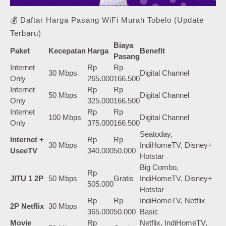
💰 Daftar Harga Pasang WiFi Murah Tobelo (Update
Terbaru)
Biaya
Paket
Kecepatan
Harga
Benefit
Pasang
Internet
Rp
Rp
30 Mbps
Digital Channel
Only
265.000
166.500
Internet
Rp
Rp
50 Mbps
Digital Channel
Only
325.000
166.500
Internet
Rp
Rp
100 Mbps
Digital Channel
Only
375.000
166.500
Seatoday,
Internet +
Rp
Rp
30 Mbps
IndiHomeTV, Disney+
UseeTV
340.000
50.000
Hotstar
Big Combo,
Rp
JITU 1 2P
50 Mbps
Gratis
IndiHomeTV, Disney+
505.000
Hotstar
Rp
Rp
IndiHomeTV, Netflix
2P Netflix
30 Mbps
365.000
50.000
Basic
Movie
Rp
Netflix, IndiHomeTV,