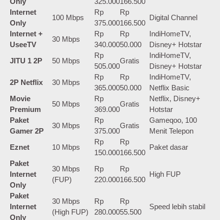
Only
325.000
166.500
Internet
Rp
Rp
100 Mbps
Digital Channel
Only
375.000
166.500
Internet +
Rp
Rp
IndiHomeTV,
30 Mbps
UseeTV
340.000
50.000
Disney+ Hotstar
Rp
IndiHomeTV,
JITU 1 2P
50 Mbps
Gratis
505.000
Disney+ Hotstar
Rp
Rp
IndiHomeTV,
2P Netflix
30 Mbps
365.000
50.000
Netflix Basic
Movie
Rp
Netflix, Disney+
50 Mbps
Gratis
Premium
369.000
Hotstar
Paket
Rp
Gameqoo, 100
30 Mbps
Gratis
Gamer 2P
375.000
Menit Telepon
Rp
Rp
Eznet
10 Mbps
Paket dasar
150.000
166.500
Paket
30 Mbps
Rp
Rp
Internet
High FUP
(FUP)
220.000
166.500
Only
Paket
30 Mbps
Rp
Rp
Internet
Speed lebih stabil
(High FUP)
280.000
55.500
Only