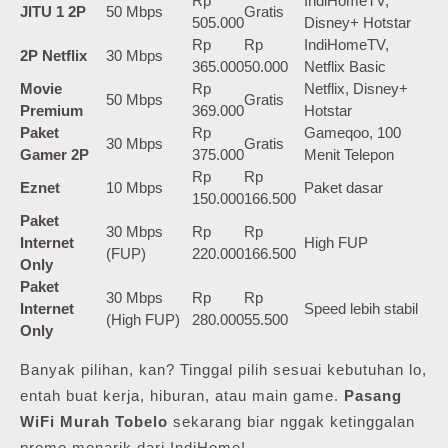
Rp
IndiHomeTV,
JITU 1 2P
50 Mbps
Gratis
505.000
Disney+ Hotstar
Rp
Rp
IndiHomeTV,
2P Netflix
30 Mbps
365.000
50.000
Netflix Basic
Movie
Rp
Netflix, Disney+
50 Mbps
Gratis
Premium
369.000
Hotstar
Paket
Rp
Gameqoo, 100
30 Mbps
Gratis
Gamer 2P
375.000
Menit Telepon
Rp
Rp
Eznet
10 Mbps
Paket dasar
150.000
166.500
Paket
30 Mbps
Rp
Rp
Internet
High FUP
(FUP)
220.000
166.500
Only
Paket
30 Mbps
Rp
Rp
Internet
Speed lebih stabil
(High FUP)
280.000
55.500
Only
Banyak pilihan, kan? Tinggal pilih sesuai kebutuhan lo,
entah buat kerja, hiburan, atau main game.
Pasang
WiFi Murah Tobelo
sekarang biar nggak ketinggalan
promo menarik dari IndiHome!