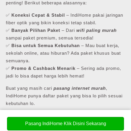
penting! Berikut beberapa alasannya:
✅
Koneksi Cepat & Stabil
– IndiHome pakai jaringan
fiber optik yang bikin koneksi tetap stabil.
✅
Banyak Pilihan Paket
– Dari
wifi paling murah
sampai paket premium, semua tersedia!
✅
Bisa untuk Semua Kebutuhan
– Mau buat kerja,
sekolah online, atau hiburan? Ada paket khusus buat
semuanya.
✅
Promo & Cashback Menarik
– Sering ada promo,
jadi lo bisa dapet harga lebih hemat!
Buat yang masih cari
pasang internet murah
,
IndiHome punya daftar paket yang bisa lo pilih sesuai
kebutuhan lo.
Pasang IndiHome Klik Disini Sekarang
💰 Daftar Harga Paket Pasang WiFi Murah