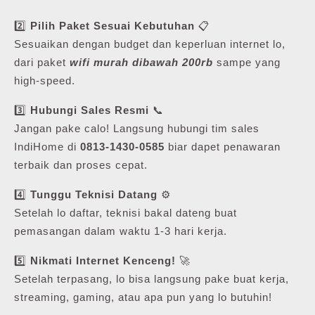
2️⃣
Pilih Paket Sesuai Kebutuhan
📋
Sesuaikan dengan budget dan keperluan internet lo,
dari paket
wifi murah dibawah 200rb
sampe yang
high-speed.
3️⃣
Hubungi Sales Resmi
📞
Jangan pake calo! Langsung hubungi tim sales
IndiHome di
0813-1430-0585
biar dapet penawaran
terbaik dan proses cepat.
4️⃣
Tunggu Teknisi Datang
⚙️
Setelah lo daftar, teknisi bakal dateng buat
pemasangan dalam waktu 1-3 hari kerja.
5️⃣
Nikmati Internet Kenceng!
🚀
Setelah terpasang, lo bisa langsung pake buat kerja,
streaming, gaming, atau apa pun yang lo butuhin!