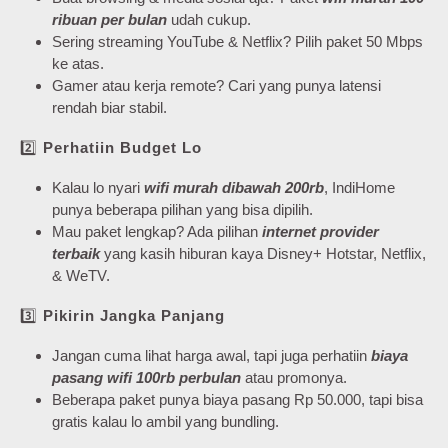
ribuan per bulan
udah cukup.
Sering streaming YouTube & Netflix? Pilih paket 50 Mbps
ke atas.
Gamer atau kerja remote? Cari yang punya latensi
rendah biar stabil.
2️⃣
Perhatiin Budget Lo
Kalau lo nyari
wifi murah dibawah 200rb
, IndiHome
punya beberapa pilihan yang bisa dipilih.
Mau paket lengkap? Ada pilihan
internet provider
terbaik
yang kasih hiburan kaya Disney+ Hotstar, Netflix,
& WeTV.
3️⃣
Pikirin Jangka Panjang
Jangan cuma lihat harga awal, tapi juga perhatiin
biaya
pasang wifi 100rb perbulan
atau promonya.
Beberapa paket punya biaya pasang Rp 50.000, tapi bisa
gratis kalau lo ambil yang bundling.