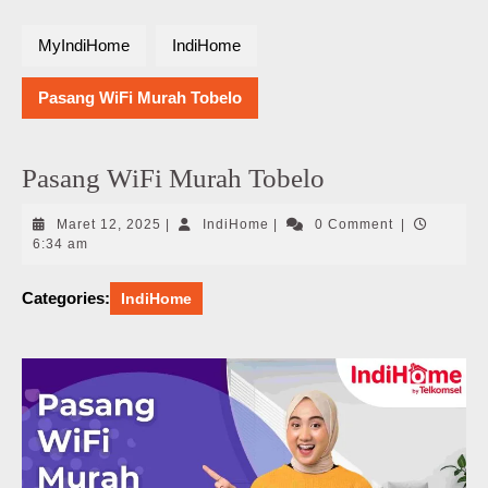
MyIndiHome
IndiHome
Pasang WiFi Murah Tobelo
Pasang WiFi Murah Tobelo
Maret
IndiHome
Maret 12, 2025
|
IndiHome
|
0 Comment
|
12,
6:34 am
2025
Categories:
IndiHome