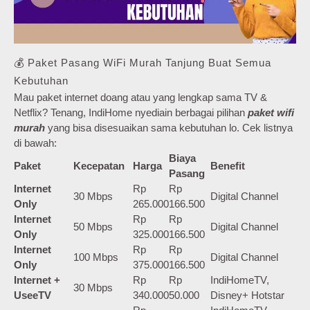
💰 Paket Pasang WiFi Murah Tanjung Buat Semua
Kebutuhan
Mau paket internet doang atau yang lengkap sama TV &
Netflix? Tenang, IndiHome nyediain berbagai pilihan
paket wifi
murah
yang bisa disesuaikan sama kebutuhan lo. Cek listnya
di bawah:
Biaya
Paket
Kecepatan
Harga
Benefit
Pasang
Internet
Rp
Rp
30 Mbps
Digital Channel
Only
265.000
166.500
Internet
Rp
Rp
50 Mbps
Digital Channel
Only
325.000
166.500
Internet
Rp
Rp
100 Mbps
Digital Channel
Only
375.000
166.500
Internet +
Rp
Rp
IndiHomeTV,
30 Mbps
UseeTV
340.000
50.000
Disney+ Hotstar