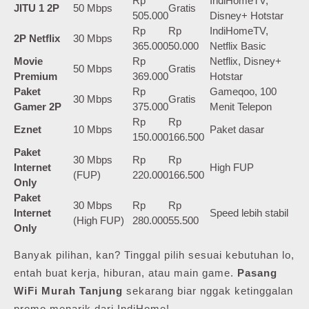
Rp
IndiHomeTV,
JITU 1 2P
50 Mbps
Gratis
505.000
Disney+ Hotstar
Rp
Rp
IndiHomeTV,
2P Netflix
30 Mbps
365.000
50.000
Netflix Basic
Movie
Rp
Netflix, Disney+
50 Mbps
Gratis
Premium
369.000
Hotstar
Paket
Rp
Gameqoo, 100
30 Mbps
Gratis
Gamer 2P
375.000
Menit Telepon
Rp
Rp
Eznet
10 Mbps
Paket dasar
150.000
166.500
Paket
30 Mbps
Rp
Rp
Internet
High FUP
(FUP)
220.000
166.500
Only
Paket
30 Mbps
Rp
Rp
Internet
Speed lebih stabil
(High FUP)
280.000
55.500
Only
Banyak pilihan, kan? Tinggal pilih sesuai kebutuhan lo,
entah buat kerja, hiburan, atau main game.
Pasang
WiFi Murah Tanjung
sekarang biar nggak ketinggalan
promo menarik dari IndiHome!