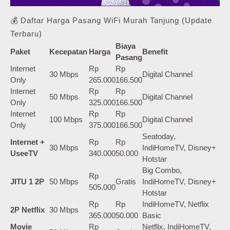
💰 Daftar Harga Pasang WiFi Murah Tanjung (Update
Terbaru)
Biaya
Paket
Kecepatan
Harga
Benefit
Pasang
Internet
Rp
Rp
30 Mbps
Digital Channel
Only
265.000
166.500
Internet
Rp
Rp
50 Mbps
Digital Channel
Only
325.000
166.500
Internet
Rp
Rp
100 Mbps
Digital Channel
Only
375.000
166.500
Seatoday,
Internet +
Rp
Rp
30 Mbps
IndiHomeTV, Disney+
UseeTV
340.000
50.000
Hotstar
Big Combo,
Rp
JITU 1 2P
50 Mbps
Gratis
IndiHomeTV, Disney+
505.000
Hotstar
Rp
Rp
IndiHomeTV, Netflix
2P Netflix
30 Mbps
365.000
50.000
Basic
Movie
Rp
Netflix, IndiHomeTV,