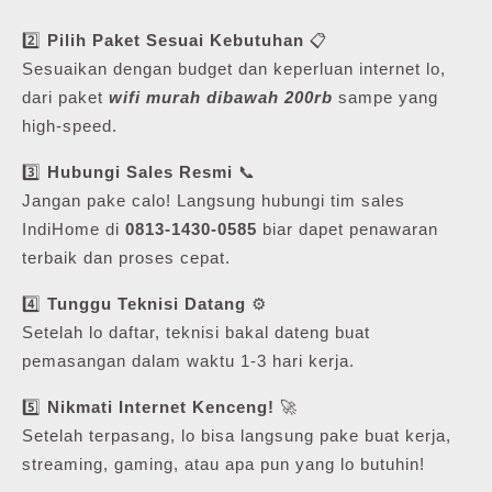
2️⃣
Pilih Paket Sesuai Kebutuhan
📋
Sesuaikan dengan budget dan keperluan internet lo,
dari paket
wifi murah dibawah 200rb
sampe yang
high-speed.
3️⃣
Hubungi Sales Resmi
📞
Jangan pake calo! Langsung hubungi tim sales
IndiHome di
0813-1430-0585
biar dapet penawaran
terbaik dan proses cepat.
4️⃣
Tunggu Teknisi Datang
⚙️
Setelah lo daftar, teknisi bakal dateng buat
pemasangan dalam waktu 1-3 hari kerja.
5️⃣
Nikmati Internet Kenceng!
🚀
Setelah terpasang, lo bisa langsung pake buat kerja,
streaming, gaming, atau apa pun yang lo butuhin!