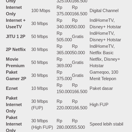
Only
325.000
166.500
Internet
Rp
Rp
100 Mbps
Digital Channel
Only
375.000
166.500
Internet +
Rp
Rp
IndiHomeTV,
30 Mbps
UseeTV
340.000
50.000
Disney+ Hotstar
Rp
IndiHomeTV,
JITU 1 2P
50 Mbps
Gratis
505.000
Disney+ Hotstar
Rp
Rp
IndiHomeTV,
2P Netflix
30 Mbps
365.000
50.000
Netflix Basic
Movie
Rp
Netflix, Disney+
50 Mbps
Gratis
Premium
369.000
Hotstar
Paket
Rp
Gameqoo, 100
30 Mbps
Gratis
Gamer 2P
375.000
Menit Telepon
Rp
Rp
Eznet
10 Mbps
Paket dasar
150.000
166.500
Paket
30 Mbps
Rp
Rp
Internet
High FUP
(FUP)
220.000
166.500
Only
Paket
30 Mbps
Rp
Rp
Internet
Speed lebih stabil
(High FUP)
280.000
55.500
Only