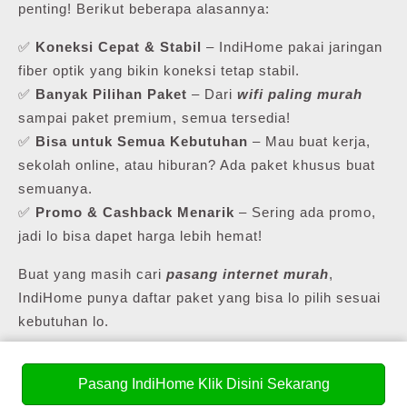
penting! Berikut beberapa alasannya:
✅
Koneksi Cepat & Stabil
– IndiHome pakai jaringan
fiber optik yang bikin koneksi tetap stabil.
✅
Banyak Pilihan Paket
– Dari
wifi paling murah
sampai paket premium, semua tersedia!
✅
Bisa untuk Semua Kebutuhan
– Mau buat kerja,
sekolah online, atau hiburan? Ada paket khusus buat
semuanya.
✅
Promo & Cashback Menarik
– Sering ada promo,
jadi lo bisa dapet harga lebih hemat!
Buat yang masih cari
pasang internet murah
,
IndiHome punya daftar paket yang bisa lo pilih sesuai
kebutuhan lo.
Pasang IndiHome Klik Disini Sekarang
💰 Daftar Harga Paket Pasang WiFi Murah