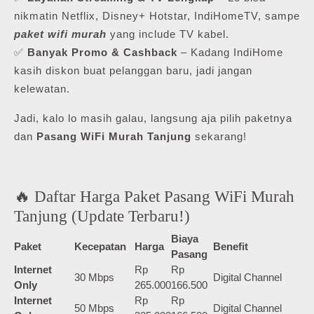
nikmatin Netflix, Disney+ Hotstar, IndiHomeTV, sampe
paket wifi murah
yang include TV kabel.
✅
Banyak Promo & Cashback
– Kadang IndiHome
kasih diskon buat pelanggan baru, jadi jangan
kelewatan.
Jadi, kalo lo masih galau, langsung aja pilih paketnya
dan
Pasang WiFi Murah Tanjung
sekarang!
🔥 Daftar Harga Paket Pasang WiFi Murah
Tanjung (Update Terbaru!)
Biaya
Paket
Kecepatan
Harga
Benefit
Pasang
Internet
Rp
Rp
30 Mbps
Digital Channel
Only
265.000
166.500
Internet
Rp
Rp
50 Mbps
Digital Channel