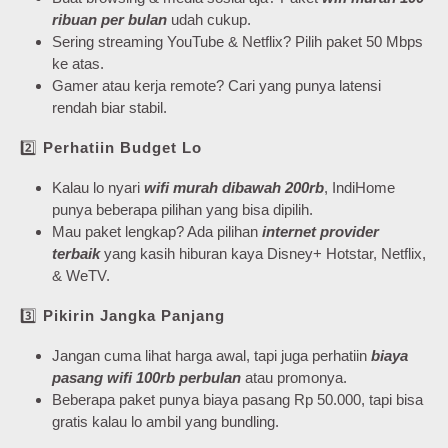
ribuan per bulan
udah cukup.
Sering streaming YouTube & Netflix? Pilih paket 50 Mbps
ke atas.
Gamer atau kerja remote? Cari yang punya latensi
rendah biar stabil.
2️⃣
Perhatiin Budget Lo
Kalau lo nyari
wifi murah dibawah 200rb
, IndiHome
punya beberapa pilihan yang bisa dipilih.
Mau paket lengkap? Ada pilihan
internet provider
terbaik
yang kasih hiburan kaya Disney+ Hotstar, Netflix,
& WeTV.
3️⃣
Pikirin Jangka Panjang
Jangan cuma lihat harga awal, tapi juga perhatiin
biaya
pasang wifi 100rb perbulan
atau promonya.
Beberapa paket punya biaya pasang Rp 50.000, tapi bisa
gratis kalau lo ambil yang bundling.