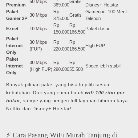
50 Mbps
Gratis
Premium
369.000
Disney+ Hotstar
Paket
Rp
Gameqoo, 100 Menit
30 Mbps
Gratis
Gamer 2P
375.000
Telepon
Rp
Rp
Eznet
10 Mbps
Paket dasar
150.000
166.500
Paket
30 Mbps
Rp
Rp
Internet
High FUP
(FUP)
220.000
166.500
Only
Paket
30 Mbps
Rp
Rp
Internet
Speed lebih stabil
(High FUP)
280.000
55.500
Only
Banyak pilihan paket yang bisa lo pilih sesuai
kebutuhan. Dari yang cuma butuh
wifi 100 ribu per
bulan
, sampe yang pengen full layanan hiburan kaya
Netflix dan Disney+ Hotstar!
⚡ Cara Pasang WiFi Murah Tanjung di