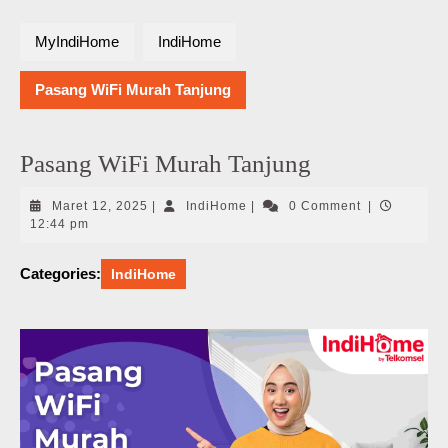
MyIndiHome
IndiHome
Pasang WiFi Murah Tanjung
Pasang WiFi Murah Tanjung
Maret
IndiHome
Maret 12, 2025
|
IndiHome
|
0 Comment
|
12,
12:44 pm
2025
Categories:
IndiHome