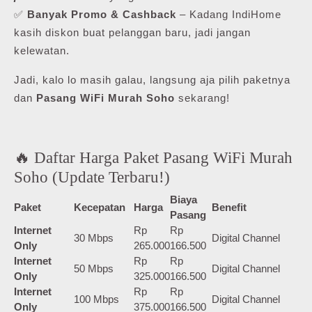
✅
Banyak Promo & Cashback
– Kadang IndiHome
kasih diskon buat pelanggan baru, jadi jangan
kelewatan.
Jadi, kalo lo masih galau, langsung aja pilih paketnya
dan
Pasang WiFi Murah Soho
sekarang!
🔥 Daftar Harga Paket Pasang WiFi Murah
Soho (Update Terbaru!)
Biaya
Paket
Kecepatan
Harga
Benefit
Pasang
Internet
Rp
Rp
30 Mbps
Digital Channel
Only
265.000
166.500
Internet
Rp
Rp
50 Mbps
Digital Channel
Only
325.000
166.500
Internet
Rp
Rp
100 Mbps
Digital Channel
Only
375.000
166.500