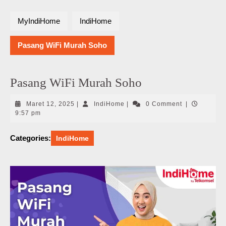
MyIndiHome
IndiHome
Pasang WiFi Murah Soho
Pasang WiFi Murah Soho
Maret
IndiHome
Maret 12, 2025
|
IndiHome
|
0 Comment
|
12,
9:57 pm
2025
Categories:
IndiHome