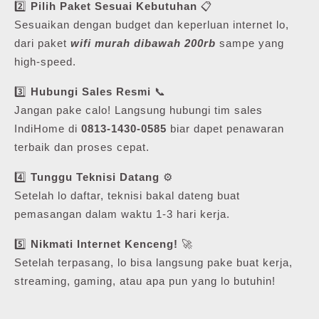
2️⃣
Pilih Paket Sesuai Kebutuhan
📋
Sesuaikan dengan budget dan keperluan internet lo,
dari paket
wifi murah dibawah 200rb
sampe yang
high-speed.
3️⃣
Hubungi Sales Resmi
📞
Jangan pake calo! Langsung hubungi tim sales
IndiHome di
0813-1430-0585
biar dapet penawaran
terbaik dan proses cepat.
4️⃣
Tunggu Teknisi Datang
⚙️
Setelah lo daftar, teknisi bakal dateng buat
pemasangan dalam waktu 1-3 hari kerja.
5️⃣
Nikmati Internet Kenceng!
🚀
Setelah terpasang, lo bisa langsung pake buat kerja,
streaming, gaming, atau apa pun yang lo butuhin!