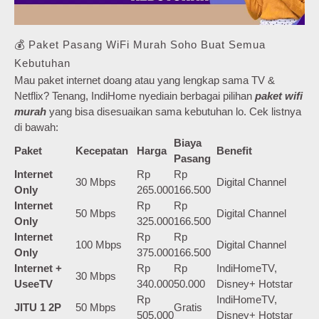
💰 Paket Pasang WiFi Murah Soho Buat Semua
Kebutuhan
Mau paket internet doang atau yang lengkap sama TV &
Netflix? Tenang, IndiHome nyediain berbagai pilihan
paket wifi
murah
yang bisa disesuaikan sama kebutuhan lo. Cek listnya
di bawah:
Biaya
Paket
Kecepatan
Harga
Benefit
Pasang
Internet
Rp
Rp
30 Mbps
Digital Channel
Only
265.000
166.500
Internet
Rp
Rp
50 Mbps
Digital Channel
Only
325.000
166.500
Internet
Rp
Rp
100 Mbps
Digital Channel
Only
375.000
166.500
Internet +
Rp
Rp
IndiHomeTV,
30 Mbps
UseeTV
340.000
50.000
Disney+ Hotstar
Rp
IndiHomeTV,
JITU 1 2P
50 Mbps
Gratis
505.000
Disney+ Hotstar