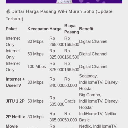
💰 Daftar Harga Pasang WiFi Murah Soho (Update
Terbaru)
Biaya
Paket
Kecepatan
Harga
Benefit
Pasang
Internet
Rp
Rp
30 Mbps
Digital Channel
Only
265.000
166.500
Internet
Rp
Rp
50 Mbps
Digital Channel
Only
325.000
166.500
Internet
Rp
Rp
100 Mbps
Digital Channel
Only
375.000
166.500
Seatoday,
Internet +
Rp
Rp
30 Mbps
IndiHomeTV, Disney+
UseeTV
340.000
50.000
Hotstar
Big Combo,
Rp
JITU 1 2P
50 Mbps
Gratis
IndiHomeTV, Disney+
505.000
Hotstar
Rp
Rp
IndiHomeTV, Netflix
2P Netflix
30 Mbps
365.000
50.000
Basic
Movie
Rp
Netflix, IndiHomeTV,