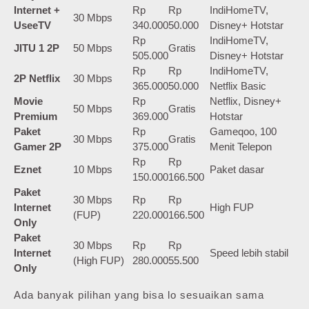
Internet +
Rp
Rp
IndiHomeTV,
30 Mbps
UseeTV
340.000
50.000
Disney+ Hotstar
Rp
IndiHomeTV,
JITU 1 2P
50 Mbps
Gratis
505.000
Disney+ Hotstar
Rp
Rp
IndiHomeTV,
2P Netflix
30 Mbps
365.000
50.000
Netflix Basic
Movie
Rp
Netflix, Disney+
50 Mbps
Gratis
Premium
369.000
Hotstar
Paket
Rp
Gameqoo, 100
30 Mbps
Gratis
Gamer 2P
375.000
Menit Telepon
Rp
Rp
Eznet
10 Mbps
Paket dasar
150.000
166.500
Paket
30 Mbps
Rp
Rp
Internet
High FUP
(FUP)
220.000
166.500
Only
Paket
30 Mbps
Rp
Rp
Internet
Speed lebih stabil
(High FUP)
280.000
55.500
Only
Ada banyak pilihan yang bisa lo sesuaikan sama