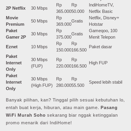
Rp
Rp
IndiHomeTV,
2P Netflix
30 Mbps
365.000
50.000
Netflix Basic
Movie
Rp
Netflix, Disney+
50 Mbps
Gratis
Premium
369.000
Hotstar
Paket
Rp
Gameqoo, 100
30 Mbps
Gratis
Gamer 2P
375.000
Menit Telepon
Rp
Rp
Eznet
10 Mbps
Paket dasar
150.000
166.500
Paket
30 Mbps
Rp
Rp
Internet
High FUP
(FUP)
220.000
166.500
Only
Paket
30 Mbps
Rp
Rp
Internet
Speed lebih stabil
(High FUP)
280.000
55.500
Only
Banyak pilihan, kan? Tinggal pilih sesuai kebutuhan lo,
entah buat kerja, hiburan, atau main game.
Pasang
WiFi Murah Soho
sekarang biar nggak ketinggalan
promo menarik dari IndiHome!