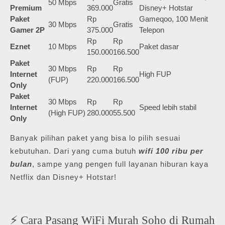
50 Mbps
Gratis
Premium
369.000
Disney+ Hotstar
Paket
Rp
Gameqoo, 100 Menit
30 Mbps
Gratis
Gamer 2P
375.000
Telepon
Rp
Rp
Eznet
10 Mbps
Paket dasar
150.000
166.500
Paket
30 Mbps
Rp
Rp
Internet
High FUP
(FUP)
220.000
166.500
Only
Paket
30 Mbps
Rp
Rp
Internet
Speed lebih stabil
(High FUP)
280.000
55.500
Only
Banyak pilihan paket yang bisa lo pilih sesuai
kebutuhan. Dari yang cuma butuh
wifi 100 ribu per
bulan
, sampe yang pengen full layanan hiburan kaya
Netflix dan Disney+ Hotstar!
⚡ Cara Pasang WiFi Murah Soho di Rumah