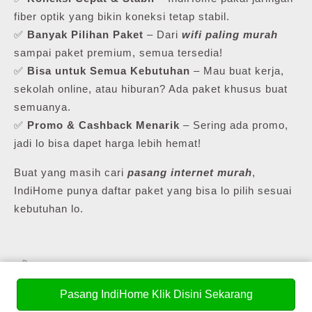
fiber optik yang bikin koneksi tetap stabil.
✅
Banyak Pilihan Paket
– Dari
wifi paling murah
sampai paket premium, semua tersedia!
✅
Bisa untuk Semua Kebutuhan
– Mau buat kerja,
sekolah online, atau hiburan? Ada paket khusus buat
semuanya.
✅
Promo & Cashback Menarik
– Sering ada promo,
jadi lo bisa dapet harga lebih hemat!
Buat yang masih cari
pasang internet murah
,
IndiHome punya daftar paket yang bisa lo pilih sesuai
kebutuhan lo.
💰 Daftar Harga Paket Pasang WiFi Murah
Soho (Terbaru 2025!)
Pasang IndiHome Klik Disini Sekarang
Biaya