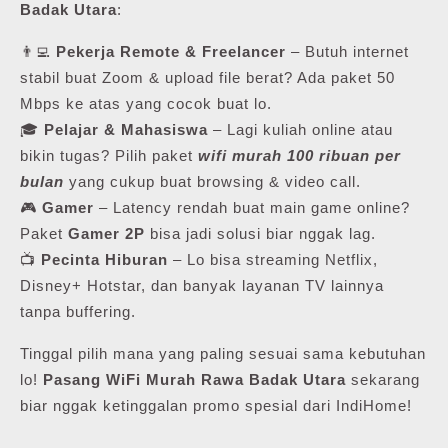
Badak Utara
:
👨‍💻
Pekerja Remote & Freelancer
– Butuh internet
stabil buat Zoom & upload file berat? Ada paket 50
Mbps ke atas yang cocok buat lo.
🎓
Pelajar & Mahasiswa
– Lagi kuliah online atau
bikin tugas? Pilih paket
wifi murah 100 ribuan per
bulan
yang cukup buat browsing & video call.
🎮
Gamer
– Latency rendah buat main game online?
Paket
Gamer 2P
bisa jadi solusi biar nggak lag.
📺
Pecinta Hiburan
– Lo bisa streaming Netflix,
Disney+ Hotstar, dan banyak layanan TV lainnya
tanpa buffering.
Tinggal pilih mana yang paling sesuai sama kebutuhan
lo!
Pasang WiFi Murah Rawa Badak Utara
sekarang
biar nggak ketinggalan promo spesial dari IndiHome!