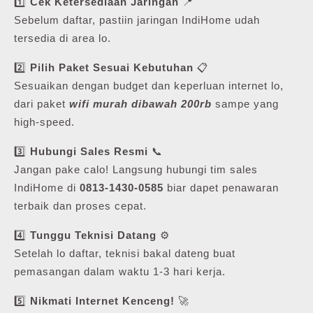
1️⃣
Cek Ketersediaan Jaringan
📍
Sebelum daftar, pastiin jaringan IndiHome udah
tersedia di area lo.
2️⃣
Pilih Paket Sesuai Kebutuhan
📋
Sesuaikan dengan budget dan keperluan internet lo,
dari paket
wifi murah dibawah 200rb
sampe yang
high-speed.
3️⃣
Hubungi Sales Resmi
📞
Jangan pake calo! Langsung hubungi tim sales
IndiHome di
0813-1430-0585
biar dapet penawaran
terbaik dan proses cepat.
4️⃣
Tunggu Teknisi Datang
⚙️
Setelah lo daftar, teknisi bakal dateng buat
pemasangan dalam waktu 1-3 hari kerja.
5️⃣
Nikmati Internet Kenceng!
🚀