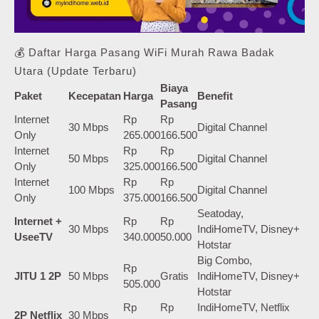
💰 Daftar Harga Pasang WiFi Murah Rawa Badak
Utara (Update Terbaru)
Biaya
Paket
Kecepatan
Harga
Benefit
Pasang
Internet
Rp
Rp
30 Mbps
Digital Channel
Only
265.000
166.500
Internet
Rp
Rp
50 Mbps
Digital Channel
Only
325.000
166.500
Internet
Rp
Rp
100 Mbps
Digital Channel
Only
375.000
166.500
Seatoday,
Internet +
Rp
Rp
30 Mbps
IndiHomeTV, Disney+
UseeTV
340.000
50.000
Hotstar
Big Combo,
Rp
JITU 1 2P
50 Mbps
Gratis
IndiHomeTV, Disney+
505.000
Hotstar
Rp
Rp
IndiHomeTV, Netflix
2P Netflix
30 Mbps