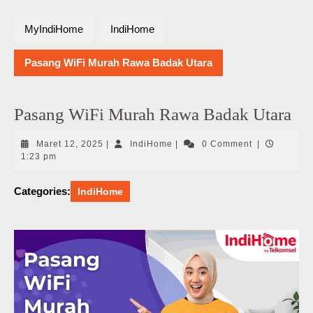
MyIndiHome
IndiHome
Pasang WiFi Murah Rawa Badak Utara
Pasang WiFi Murah Rawa Badak Utara
Maret
IndiHome
Maret 12, 2025
|
IndiHome
|
0 Comment
|
12,
1:23 pm
2025
Categories:
IndiHome