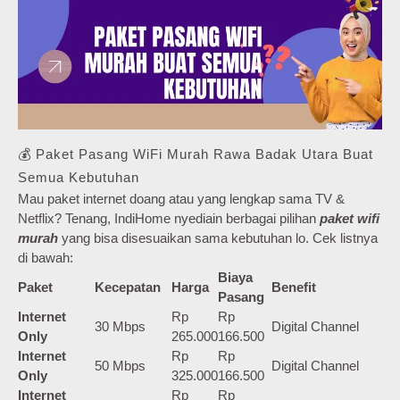
💰 Paket Pasang WiFi Murah Rawa Badak Utara Buat
Semua Kebutuhan
Mau paket internet doang atau yang lengkap sama TV &
Netflix? Tenang, IndiHome nyediain berbagai pilihan
paket wifi
murah
yang bisa disesuaikan sama kebutuhan lo. Cek listnya
di bawah:
Biaya
Paket
Kecepatan
Harga
Benefit
Pasang
Internet
Rp
Rp
30 Mbps
Digital Channel
Only
265.000
166.500
Internet
Rp
Rp
50 Mbps
Digital Channel
Only
325.000
166.500
Internet
Rp
Rp