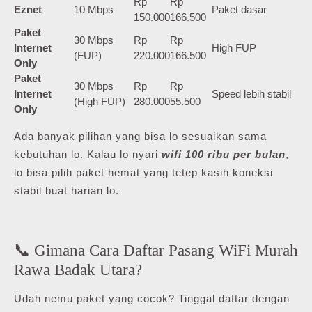
Rp
Rp
Eznet
10 Mbps
Paket dasar
150.000
166.500
Paket
30 Mbps
Rp
Rp
Internet
High FUP
(FUP)
220.000
166.500
Only
Paket
30 Mbps
Rp
Rp
Internet
Speed lebih stabil
(High FUP)
280.000
55.500
Only
Ada banyak pilihan yang bisa lo sesuaikan sama
kebutuhan lo. Kalau lo nyari
wifi 100 ribu per bulan
,
lo bisa pilih paket hemat yang tetep kasih koneksi
stabil buat harian lo.
📞 Gimana Cara Daftar Pasang WiFi Murah
Rawa Badak Utara?
Udah nemu paket yang cocok? Tinggal daftar dengan