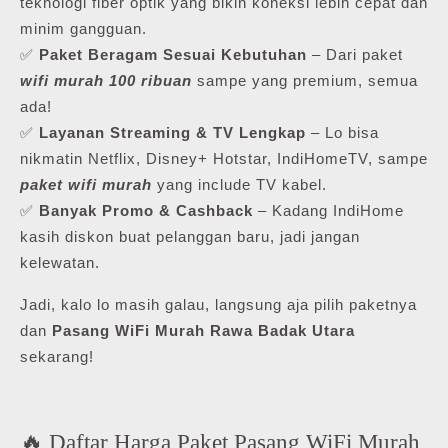
teknologi fiber optik yang bikin koneksi lebih cepat dan
minim gangguan.
✅
Paket Beragam Sesuai Kebutuhan
– Dari paket
wifi murah 100 ribuan
sampe yang premium, semua
ada!
✅
Layanan Streaming & TV Lengkap
– Lo bisa
nikmatin Netflix, Disney+ Hotstar, IndiHomeTV, sampe
paket wifi murah
yang include TV kabel.
✅
Banyak Promo & Cashback
– Kadang IndiHome
kasih diskon buat pelanggan baru, jadi jangan
kelewatan.
Jadi, kalo lo masih galau, langsung aja pilih paketnya
dan
Pasang WiFi Murah Rawa Badak Utara
sekarang!
🔥 Daftar Harga Paket Pasang WiFi Murah