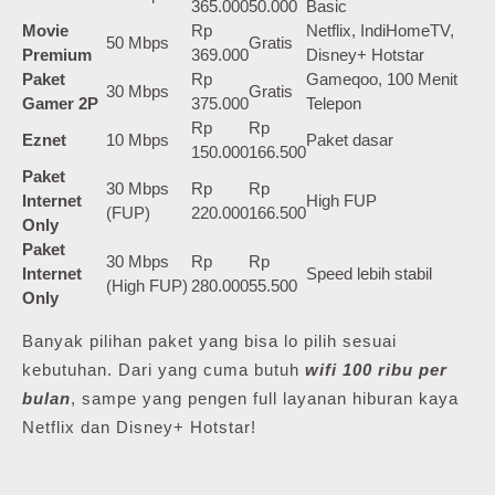
365.000
50.000
Basic
Movie
Rp
Netflix, IndiHomeTV,
50 Mbps
Gratis
Premium
369.000
Disney+ Hotstar
Paket
Rp
Gameqoo, 100 Menit
30 Mbps
Gratis
Gamer 2P
375.000
Telepon
Rp
Rp
Eznet
10 Mbps
Paket dasar
150.000
166.500
Paket
30 Mbps
Rp
Rp
Internet
High FUP
(FUP)
220.000
166.500
Only
Paket
30 Mbps
Rp
Rp
Internet
Speed lebih stabil
(High FUP)
280.000
55.500
Only
Banyak pilihan paket yang bisa lo pilih sesuai
kebutuhan. Dari yang cuma butuh
wifi 100 ribu per
bulan
, sampe yang pengen full layanan hiburan kaya
Netflix dan Disney+ Hotstar!