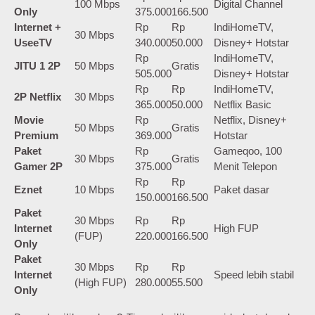
100 Mbps
Digital Channel
Only
375.000
166.500
Internet +
Rp
Rp
IndiHomeTV,
30 Mbps
UseeTV
340.000
50.000
Disney+ Hotstar
Rp
IndiHomeTV,
JITU 1 2P
50 Mbps
Gratis
505.000
Disney+ Hotstar
Rp
Rp
IndiHomeTV,
2P Netflix
30 Mbps
365.000
50.000
Netflix Basic
Movie
Rp
Netflix, Disney+
50 Mbps
Gratis
Premium
369.000
Hotstar
Paket
Rp
Gameqoo, 100
30 Mbps
Gratis
Gamer 2P
375.000
Menit Telepon
Rp
Rp
Eznet
10 Mbps
Paket dasar
150.000
166.500
Paket
30 Mbps
Rp
Rp
Internet
High FUP
(FUP)
220.000
166.500
Only
Paket
30 Mbps
Rp
Rp
Internet
Speed lebih stabil
(High FUP)
280.000
55.500
Only