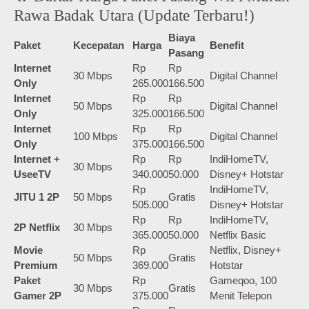
Rawa Badak Utara (Update Terbaru!)
Biaya
Paket
Kecepatan
Harga
Benefit
Pasang
Internet
Rp
Rp
30 Mbps
Digital Channel
Only
265.000
166.500
Internet
Rp
Rp
50 Mbps
Digital Channel
Only
325.000
166.500
Internet
Rp
Rp
100 Mbps
Digital Channel
Only
375.000
166.500
Internet +
Rp
Rp
IndiHomeTV,
30 Mbps
UseeTV
340.000
50.000
Disney+ Hotstar
Rp
IndiHomeTV,
JITU 1 2P
50 Mbps
Gratis
505.000
Disney+ Hotstar
Rp
Rp
IndiHomeTV,
2P Netflix
30 Mbps
365.000
50.000
Netflix Basic
Movie
Rp
Netflix, Disney+
50 Mbps
Gratis
Premium
369.000
Hotstar
Paket
Rp
Gameqoo, 100
30 Mbps
Gratis
Gamer 2P
375.000
Menit Telepon