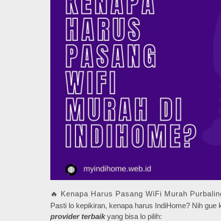
🔥 Kenapa Harus Pasang WiFi Murah Purbalin
Pasti lo kepikiran, kenapa harus IndiHome? Nih gu
provider terbaik
yang bisa lo pilih: