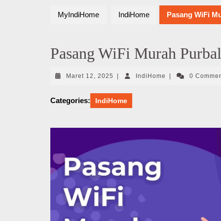
MyIndiHome
IndiHome
Pasang WiFi Mu
Pasang WiFi Murah Purbal
Maret
IndiHome
Maret 12, 2025
|
IndiHome
|
0 Comme
12,
2025
Categories:
IndiHome