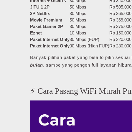
Internet + UseeTV
30 Mbps
Rp 340.000
JITU 1 2P
50 Mbps
Rp 505.000
2P Netflix
30 Mbps
Rp 365.000
Movie Premium
50 Mbps
Rp 369.000
Paket Gamer 2P
30 Mbps
Rp 375.000
Eznet
10 Mbps
Rp 150.000
Paket Internet Only
30 Mbps (FUP)
Rp 220.000
Paket Internet Only
30 Mbps (High FUP)
Rp 280.000
Banyak pilihan paket yang bisa lo pilih sesu
bulan
, sampe yang pengen full layanan hibura
⚡ Cara Pasang WiFi Murah Pu