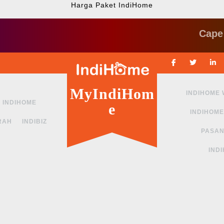
Harga Paket IndiHome
Cape ngga s
Facebook
Twitte
MyIndiHom
INDIHOME
INDIHOME
e
INDIHOME
RAH
INDIBIZ
PASAN
IND