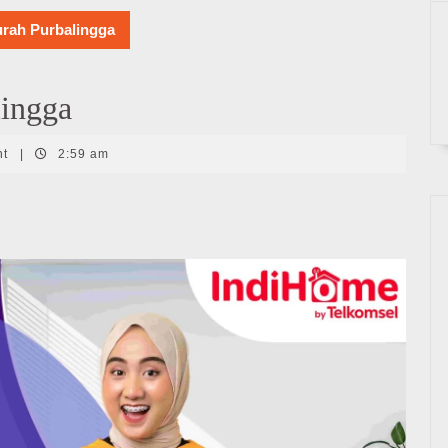
rah Purbalingga
ingga
nt
|
2:59 am