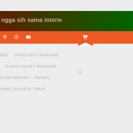
ih sama internet yang lambat gitu gitu aja dah n
r
Linkedin
Pinterest
Instagram
Youtube
 WEB
SPEEDTEST INDIHOME
HARGA PAKET INDIHOME
G WIFI MURAH
INDIBIZ
IHOME JAKARTA TIMUR