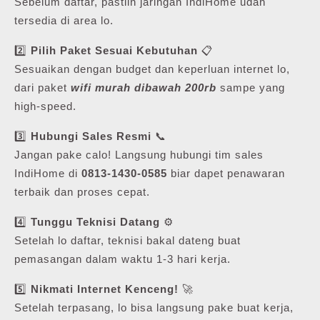
Sebelum daftar, pastiin jaringan IndiHome udah
tersedia di area lo.
2️⃣
Pilih Paket Sesuai Kebutuhan
📋
Sesuaikan dengan budget dan keperluan internet lo,
dari paket
wifi murah dibawah 200rb
sampe yang
high-speed.
3️⃣
Hubungi Sales Resmi
📞
Jangan pake calo! Langsung hubungi tim sales
IndiHome di
0813-1430-0585
biar dapet penawaran
terbaik dan proses cepat.
4️⃣
Tunggu Teknisi Datang
⚙️
Setelah lo daftar, teknisi bakal dateng buat
pemasangan dalam waktu 1-3 hari kerja.
5️⃣
Nikmati Internet Kenceng!
🚀
Setelah terpasang, lo bisa langsung pake buat kerja,