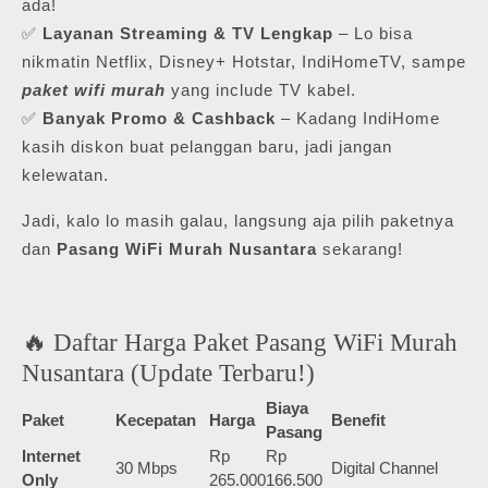
ada!
✅
Layanan Streaming & TV Lengkap
– Lo bisa
nikmatin Netflix, Disney+ Hotstar, IndiHomeTV, sampe
paket wifi murah
yang include TV kabel.
✅
Banyak Promo & Cashback
– Kadang IndiHome
kasih diskon buat pelanggan baru, jadi jangan
kelewatan.
Jadi, kalo lo masih galau, langsung aja pilih paketnya
dan
Pasang WiFi Murah Nusantara
sekarang!
🔥 Daftar Harga Paket Pasang WiFi Murah
Nusantara (Update Terbaru!)
Biaya
Paket
Kecepatan
Harga
Benefit
Pasang
Internet
Rp
Rp
30 Mbps
Digital Channel
Only
265.000
166.500