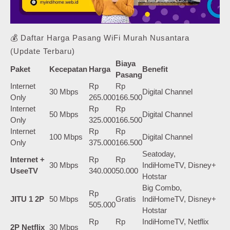
💰 Daftar Harga Pasang WiFi Murah Nusantara
(Update Terbaru)
Biaya
Paket
Kecepatan
Harga
Benefit
Pasang
Internet
Rp
Rp
30 Mbps
Digital Channel
Only
265.000
166.500
Internet
Rp
Rp
50 Mbps
Digital Channel
Only
325.000
166.500
Internet
Rp
Rp
100 Mbps
Digital Channel
Only
375.000
166.500
Seatoday,
Internet +
Rp
Rp
30 Mbps
IndiHomeTV, Disney+
UseeTV
340.000
50.000
Hotstar
Big Combo,
Rp
JITU 1 2P
50 Mbps
Gratis
IndiHomeTV, Disney+
505.000
Hotstar
Rp
Rp
IndiHomeTV, Netflix
2P Netflix
30 Mbps