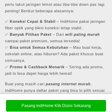
perlu takut jaringan lemot atau tiba-tiba down pas lagi
penting! Berikut beberapa alasannya:
✅
Koneksi Cepat & Stabil
– IndiHome pakai jaringan
fiber optik yang bikin koneksi tetap stabil.
✅
Banyak Pilihan Paket
– Dari
wifi paling murah
sampai paket premium, semua tersedia!
✅
Bisa untuk Semua Kebutuhan
– Mau buat kerja,
sekolah online, atau hiburan? Ada paket khusus buat
semuanya.
✅
Promo & Cashback Menarik
– Sering ada promo,
jadi lo bisa dapet harga lebih hemat!
Buat yang masih cari
pasang internet murah
,
IndiHome punya daftar paket yang bisa lo pilih sesuai
kebutuhan lo.
Pasang IndiHome Klik Disini Sekarang