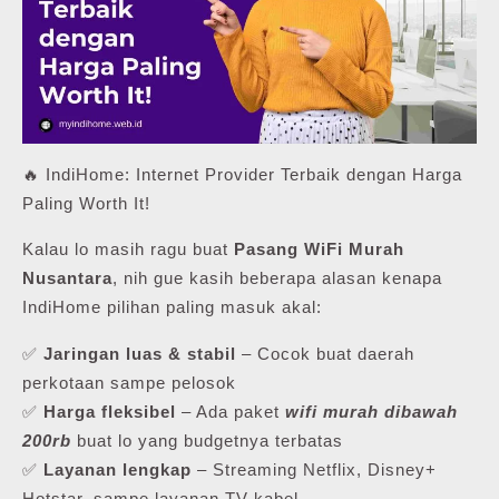
🔥 IndiHome: Internet Provider Terbaik dengan Harga
Paling Worth It!
Kalau lo masih ragu buat
Pasang WiFi Murah
Nusantara
, nih gue kasih beberapa alasan kenapa
IndiHome pilihan paling masuk akal:
✅
Jaringan luas & stabil
– Cocok buat daerah
perkotaan sampe pelosok
✅
Harga fleksibel
– Ada paket
wifi murah dibawah
200rb
buat lo yang budgetnya terbatas
✅
Layanan lengkap
– Streaming Netflix, Disney+
Hotstar, sampe layanan TV kabel