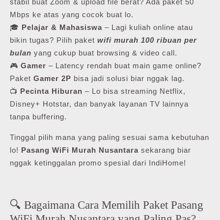
stabil buat Zoom & upload file berat? Ada paket 50
Mbps ke atas yang cocok buat lo.
🎓
Pelajar & Mahasiswa
– Lagi kuliah online atau
bikin tugas? Pilih paket
wifi murah 100 ribuan per
bulan
yang cukup buat browsing & video call.
🎮
Gamer
– Latency rendah buat main game online?
Paket
Gamer 2P
bisa jadi solusi biar nggak lag.
📺
Pecinta Hiburan
– Lo bisa streaming Netflix,
Disney+ Hotstar, dan banyak layanan TV lainnya
tanpa buffering.
Tinggal pilih mana yang paling sesuai sama kebutuhan
lo!
Pasang WiFi Murah Nusantara
sekarang biar
nggak ketinggalan promo spesial dari IndiHome!
🔍 Bagaimana Cara Memilih Paket Pasang
WiFi Murah Nusantara yang Paling Pas?