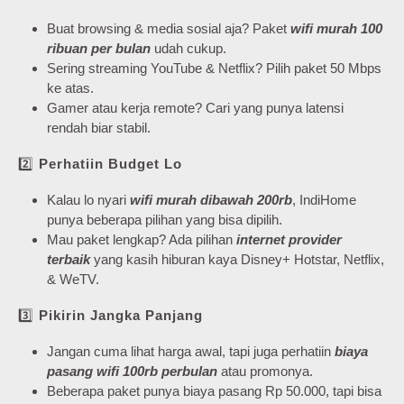
Buat browsing & media sosial aja? Paket
wifi murah 100
ribuan per bulan
udah cukup.
Sering streaming YouTube & Netflix? Pilih paket 50 Mbps
ke atas.
Gamer atau kerja remote? Cari yang punya latensi
rendah biar stabil.
2️⃣
Perhatiin Budget Lo
Kalau lo nyari
wifi murah dibawah 200rb
, IndiHome
punya beberapa pilihan yang bisa dipilih.
Mau paket lengkap? Ada pilihan
internet provider
terbaik
yang kasih hiburan kaya Disney+ Hotstar, Netflix,
& WeTV.
3️⃣
Pikirin Jangka Panjang
Jangan cuma lihat harga awal, tapi juga perhatiin
biaya
pasang wifi 100rb perbulan
atau promonya.
Beberapa paket punya biaya pasang Rp 50.000, tapi bisa