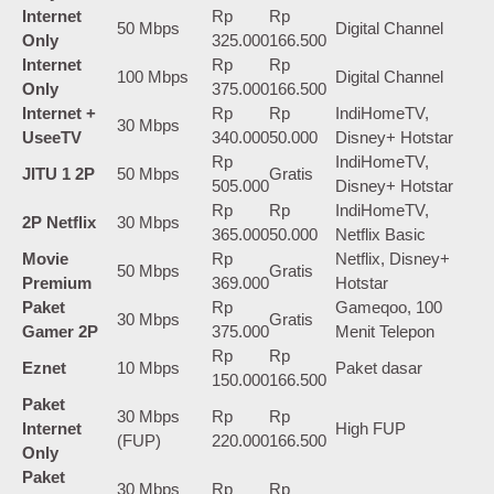
Internet
Rp
Rp
50 Mbps
Digital Channel
Only
325.000
166.500
Internet
Rp
Rp
100 Mbps
Digital Channel
Only
375.000
166.500
Internet +
Rp
Rp
IndiHomeTV,
30 Mbps
UseeTV
340.000
50.000
Disney+ Hotstar
Rp
IndiHomeTV,
JITU 1 2P
50 Mbps
Gratis
505.000
Disney+ Hotstar
Rp
Rp
IndiHomeTV,
2P Netflix
30 Mbps
365.000
50.000
Netflix Basic
Movie
Rp
Netflix, Disney+
50 Mbps
Gratis
Premium
369.000
Hotstar
Paket
Rp
Gameqoo, 100
30 Mbps
Gratis
Gamer 2P
375.000
Menit Telepon
Rp
Rp
Eznet
10 Mbps
Paket dasar
150.000
166.500
Paket
30 Mbps
Rp
Rp
Internet
High FUP
(FUP)
220.000
166.500
Only
Paket
30 Mbps
Rp
Rp