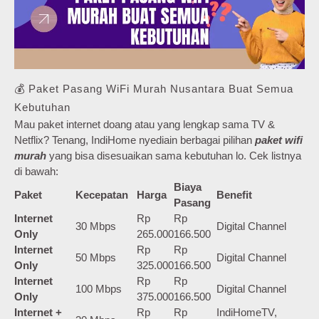
💰 Paket Pasang WiFi Murah Nusantara Buat Semua
Kebutuhan
Mau paket internet doang atau yang lengkap sama TV &
Netflix? Tenang, IndiHome nyediain berbagai pilihan
paket wifi
murah
yang bisa disesuaikan sama kebutuhan lo. Cek listnya
di bawah:
Biaya
Paket
Kecepatan
Harga
Benefit
Pasang
Internet
Rp
Rp
30 Mbps
Digital Channel
Only
265.000
166.500
Internet
Rp
Rp
50 Mbps
Digital Channel
Only
325.000
166.500
Internet
Rp
Rp
100 Mbps
Digital Channel
Only
375.000
166.500
Internet +
Rp
Rp
IndiHomeTV,