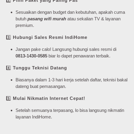
2️⃣
Pilih Paket yang Paling Pas
Sesuaikan dengan budget dan kebutuhan, apakah cuma
butuh
pasang wifi murah
atau sekalian TV & layanan
premium.
3️⃣
Hubungi Sales Resmi IndiHome
Jangan pake calo! Langsung hubungi sales resmi di
0813-1430-0585
biar lo dapet penawaran terbaik.
4️⃣
Tunggu Teknisi Datang
Biasanya dalam 1-3 hari kerja setelah daftar, teknisi bakal
dateng buat pemasangan.
5️⃣
Mulai Nikmatin Internet Cepat!
Setelah semuanya terpasang, lo bisa langsung nikmatin
layanan IndiHome.