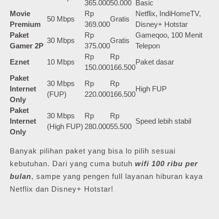
365.000
50.000
Basic
Movie
Rp
Netflix, IndiHomeTV,
50 Mbps
Gratis
Premium
369.000
Disney+ Hotstar
Paket
Rp
Gameqoo, 100 Menit
30 Mbps
Gratis
Gamer 2P
375.000
Telepon
Rp
Rp
Eznet
10 Mbps
Paket dasar
150.000
166.500
Paket
30 Mbps
Rp
Rp
Internet
High FUP
(FUP)
220.000
166.500
Only
Paket
30 Mbps
Rp
Rp
Internet
Speed lebih stabil
(High FUP)
280.000
55.500
Only
Banyak pilihan paket yang bisa lo pilih sesuai
kebutuhan. Dari yang cuma butuh
wifi 100 ribu per
bulan
, sampe yang pengen full layanan hiburan kaya
Netflix dan Disney+ Hotstar!