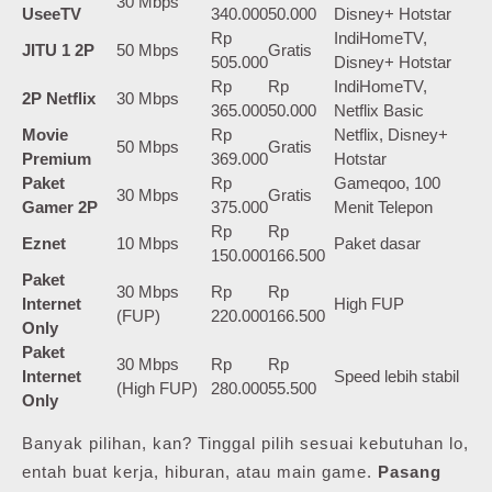
30 Mbps
UseeTV
340.000
50.000
Disney+ Hotstar
Rp
IndiHomeTV,
JITU 1 2P
50 Mbps
Gratis
505.000
Disney+ Hotstar
Rp
Rp
IndiHomeTV,
2P Netflix
30 Mbps
365.000
50.000
Netflix Basic
Movie
Rp
Netflix, Disney+
50 Mbps
Gratis
Premium
369.000
Hotstar
Paket
Rp
Gameqoo, 100
30 Mbps
Gratis
Gamer 2P
375.000
Menit Telepon
Rp
Rp
Eznet
10 Mbps
Paket dasar
150.000
166.500
Paket
30 Mbps
Rp
Rp
Internet
High FUP
(FUP)
220.000
166.500
Only
Paket
30 Mbps
Rp
Rp
Internet
Speed lebih stabil
(High FUP)
280.000
55.500
Only
Banyak pilihan, kan? Tinggal pilih sesuai kebutuhan lo,
entah buat kerja, hiburan, atau main game.
Pasang