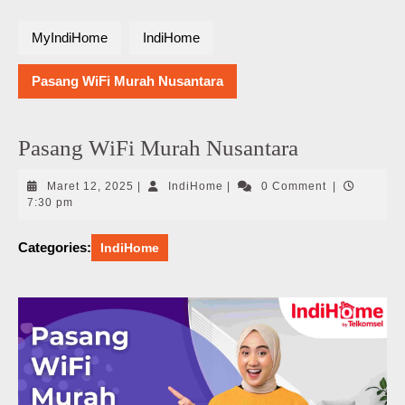
MyIndiHome
IndiHome
Pasang WiFi Murah Nusantara
Pasang WiFi Murah Nusantara
Maret
IndiHome
Maret 12, 2025
|
IndiHome
|
0 Comment
|
12,
7:30 pm
2025
Categories:
IndiHome