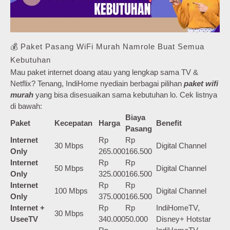
💰 Paket Pasang WiFi Murah Namrole Buat Semua
Kebutuhan
Mau paket internet doang atau yang lengkap sama TV &
Netflix? Tenang, IndiHome nyediain berbagai pilihan
paket wifi
murah
yang bisa disesuaikan sama kebutuhan lo. Cek listnya
di bawah:
Biaya
Paket
Kecepatan
Harga
Benefit
Pasang
Internet
Rp
Rp
30 Mbps
Digital Channel
Only
265.000
166.500
Internet
Rp
Rp
50 Mbps
Digital Channel
Only
325.000
166.500
Internet
Rp
Rp
100 Mbps
Digital Channel
Only
375.000
166.500
Internet +
Rp
Rp
IndiHomeTV,
30 Mbps
UseeTV
340.000
50.000
Disney+ Hotstar