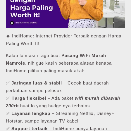
🔥 IndiHome: Internet Provider Terbaik dengan Harga
Paling Worth It!
Kalau lo masih ragu buat
Pasang WiFi Murah
Namrole
, nih gue kasih beberapa alasan kenapa
IndiHome pilihan paling masuk akal:
✅
Jaringan luas & stabil
– Cocok buat daerah
perkotaan sampe pelosok
✅
Harga fleksibel
– Ada paket
wifi murah dibawah
200rb
buat lo yang budgetnya terbatas
✅
Layanan lengkap
– Streaming Netflix, Disney+
Hotstar, sampe layanan TV kabel
✅
Support terbaik
– IndiHome punya layanan