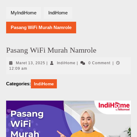
MyIndiHome
IndiHome
Pasang WiFi Murah Namrole
Pasang WiFi Murah Namrole
Maret
IndiHome
Maret 13, 2025
|
IndiHome
|
0 Comment
|
13,
12:09 am
2025
Categories:
IndiHome