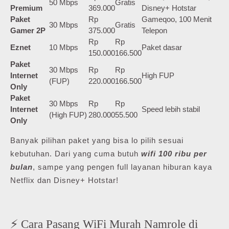
50 Mbps
Gratis
Premium
369.000
Disney+ Hotstar
Paket
Rp
Gameqoo, 100 Menit
30 Mbps
Gratis
Gamer 2P
375.000
Telepon
Rp
Rp
Eznet
10 Mbps
Paket dasar
150.000
166.500
Paket
30 Mbps
Rp
Rp
Internet
High FUP
(FUP)
220.000
166.500
Only
Paket
30 Mbps
Rp
Rp
Internet
Speed lebih stabil
(High FUP)
280.000
55.500
Only
Banyak pilihan paket yang bisa lo pilih sesuai
kebutuhan. Dari yang cuma butuh
wifi 100 ribu per
bulan
, sampe yang pengen full layanan hiburan kaya
Netflix dan Disney+ Hotstar!
⚡ Cara Pasang WiFi Murah Namrole di