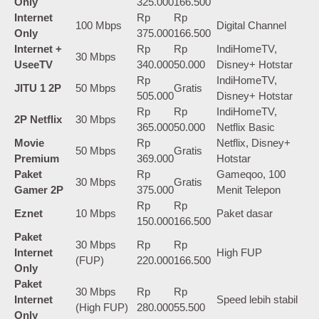
Only
325.000
166.500
Internet
Rp
Rp
100 Mbps
Digital Channel
Only
375.000
166.500
Internet +
Rp
Rp
IndiHomeTV,
30 Mbps
UseeTV
340.000
50.000
Disney+ Hotstar
Rp
IndiHomeTV,
JITU 1 2P
50 Mbps
Gratis
505.000
Disney+ Hotstar
Rp
Rp
IndiHomeTV,
2P Netflix
30 Mbps
365.000
50.000
Netflix Basic
Movie
Rp
Netflix, Disney+
50 Mbps
Gratis
Premium
369.000
Hotstar
Paket
Rp
Gameqoo, 100
30 Mbps
Gratis
Gamer 2P
375.000
Menit Telepon
Rp
Rp
Eznet
10 Mbps
Paket dasar
150.000
166.500
Paket
30 Mbps
Rp
Rp
Internet
High FUP
(FUP)
220.000
166.500
Only
Paket
30 Mbps
Rp
Rp
Internet
Speed lebih stabil
(High FUP)
280.000
55.500
Only