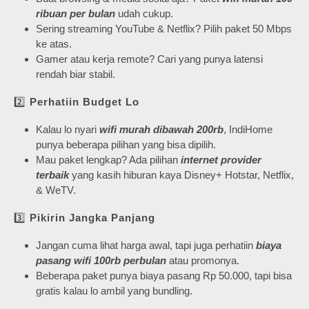
ribuan per bulan
udah cukup.
Sering streaming YouTube & Netflix? Pilih paket 50 Mbps
ke atas.
Gamer atau kerja remote? Cari yang punya latensi
rendah biar stabil.
2️⃣
Perhatiin Budget Lo
Kalau lo nyari
wifi murah dibawah 200rb
, IndiHome
punya beberapa pilihan yang bisa dipilih.
Mau paket lengkap? Ada pilihan
internet provider
terbaik
yang kasih hiburan kaya Disney+ Hotstar, Netflix,
& WeTV.
3️⃣
Pikirin Jangka Panjang
Jangan cuma lihat harga awal, tapi juga perhatiin
biaya
pasang wifi 100rb perbulan
atau promonya.
Beberapa paket punya biaya pasang Rp 50.000, tapi bisa
gratis kalau lo ambil yang bundling.