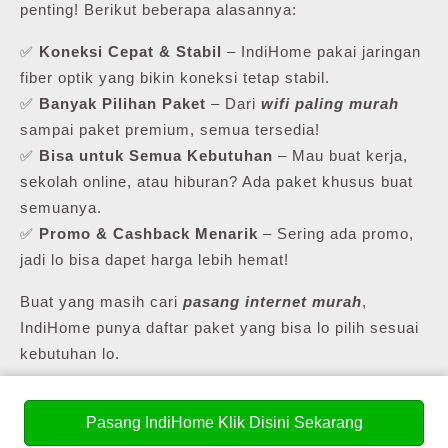
penting! Berikut beberapa alasannya:
✅
Koneksi Cepat & Stabil
– IndiHome pakai jaringan
fiber optik yang bikin koneksi tetap stabil.
✅
Banyak Pilihan Paket
– Dari
wifi paling murah
sampai paket premium, semua tersedia!
✅
Bisa untuk Semua Kebutuhan
– Mau buat kerja,
sekolah online, atau hiburan? Ada paket khusus buat
semuanya.
✅
Promo & Cashback Menarik
– Sering ada promo,
jadi lo bisa dapet harga lebih hemat!
Buat yang masih cari
pasang internet murah
,
IndiHome punya daftar paket yang bisa lo pilih sesuai
kebutuhan lo.
Pasang IndiHome Klik Disini Sekarang
💰 Daftar Harga Paket Pasang WiFi Murah