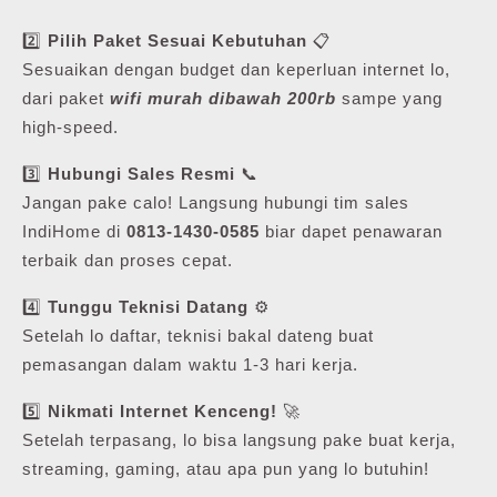
2️⃣
Pilih Paket Sesuai Kebutuhan
📋
Sesuaikan dengan budget dan keperluan internet lo,
dari paket
wifi murah dibawah 200rb
sampe yang
high-speed.
3️⃣
Hubungi Sales Resmi
📞
Jangan pake calo! Langsung hubungi tim sales
IndiHome di
0813-1430-0585
biar dapet penawaran
terbaik dan proses cepat.
4️⃣
Tunggu Teknisi Datang
⚙️
Setelah lo daftar, teknisi bakal dateng buat
pemasangan dalam waktu 1-3 hari kerja.
5️⃣
Nikmati Internet Kenceng!
🚀
Setelah terpasang, lo bisa langsung pake buat kerja,
streaming, gaming, atau apa pun yang lo butuhin!