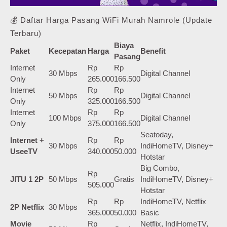
💰 Daftar Harga Pasang WiFi Murah Namrole (Update
Terbaru)
Biaya
Paket
Kecepatan
Harga
Benefit
Pasang
Internet
Rp
Rp
30 Mbps
Digital Channel
Only
265.000
166.500
Internet
Rp
Rp
50 Mbps
Digital Channel
Only
325.000
166.500
Internet
Rp
Rp
100 Mbps
Digital Channel
Only
375.000
166.500
Seatoday,
Internet +
Rp
Rp
30 Mbps
IndiHomeTV, Disney+
UseeTV
340.000
50.000
Hotstar
Big Combo,
Rp
JITU 1 2P
50 Mbps
Gratis
IndiHomeTV, Disney+
505.000
Hotstar
Rp
Rp
IndiHomeTV, Netflix
2P Netflix
30 Mbps
365.000
50.000
Basic
Movie
Rp
Netflix, IndiHomeTV,