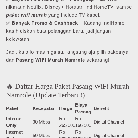
nikmatin Netflix, Disney+ Hotstar, IndiHomeTV, sampe
paket wifi murah
yang include TV kabel.
✅
Banyak Promo & Cashback
– Kadang IndiHome
kasih diskon buat pelanggan baru, jadi jangan
kelewatan.
Jadi, kalo lo masih galau, langsung aja pilih paketnya
dan
Pasang WiFi Murah Namrole
sekarang!
🔥 Daftar Harga Paket Pasang WiFi Murah
Namrole (Update Terbaru!)
Biaya
Paket
Kecepatan
Harga
Benefit
Pasang
Internet
Rp
Rp
30 Mbps
Digital Channel
Only
265.000
166.500
Internet
Rp
Rp
50 Mbps
Digital Channel