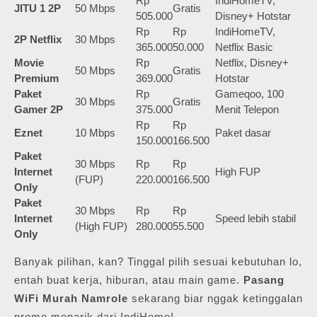
Rp
IndiHomeTV,
JITU 1 2P
50 Mbps
Gratis
505.000
Disney+ Hotstar
Rp
Rp
IndiHomeTV,
2P Netflix
30 Mbps
365.000
50.000
Netflix Basic
Movie
Rp
Netflix, Disney+
50 Mbps
Gratis
Premium
369.000
Hotstar
Paket
Rp
Gameqoo, 100
30 Mbps
Gratis
Gamer 2P
375.000
Menit Telepon
Rp
Rp
Eznet
10 Mbps
Paket dasar
150.000
166.500
Paket
30 Mbps
Rp
Rp
Internet
High FUP
(FUP)
220.000
166.500
Only
Paket
30 Mbps
Rp
Rp
Internet
Speed lebih stabil
(High FUP)
280.000
55.500
Only
Banyak pilihan, kan? Tinggal pilih sesuai kebutuhan lo,
entah buat kerja, hiburan, atau main game.
Pasang
WiFi Murah Namrole
sekarang biar nggak ketinggalan
promo menarik dari IndiHome!