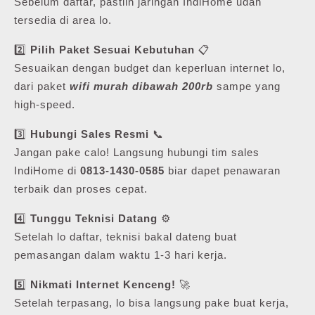
Sebelum daftar, pastiin jaringan IndiHome udah
tersedia di area lo.
2️⃣
Pilih Paket Sesuai Kebutuhan
📋
Sesuaikan dengan budget dan keperluan internet lo,
dari paket
wifi murah dibawah 200rb
sampe yang
high-speed.
3️⃣
Hubungi Sales Resmi
📞
Jangan pake calo! Langsung hubungi tim sales
IndiHome di
0813-1430-0585
biar dapet penawaran
terbaik dan proses cepat.
4️⃣
Tunggu Teknisi Datang
⚙️
Setelah lo daftar, teknisi bakal dateng buat
pemasangan dalam waktu 1-3 hari kerja.
5️⃣
Nikmati Internet Kenceng!
🚀
Setelah terpasang, lo bisa langsung pake buat kerja,