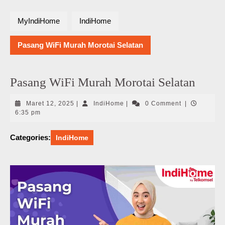
MyIndiHome
IndiHome
Pasang WiFi Murah Morotai Selatan
Pasang WiFi Murah Morotai Selatan
Maret
IndiHome
Maret 12, 2025
|
IndiHome
|
0 Comment
|
12,
6:35 pm
2025
Categories:
IndiHome