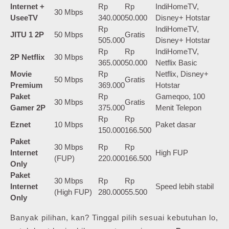
Internet +
Rp
Rp
IndiHomeTV,
30 Mbps
UseeTV
340.000
50.000
Disney+ Hotstar
Rp
IndiHomeTV,
JITU 1 2P
50 Mbps
Gratis
505.000
Disney+ Hotstar
Rp
Rp
IndiHomeTV,
2P Netflix
30 Mbps
365.000
50.000
Netflix Basic
Movie
Rp
Netflix, Disney+
50 Mbps
Gratis
Premium
369.000
Hotstar
Paket
Rp
Gameqoo, 100
30 Mbps
Gratis
Gamer 2P
375.000
Menit Telepon
Rp
Rp
Eznet
10 Mbps
Paket dasar
150.000
166.500
Paket
30 Mbps
Rp
Rp
Internet
High FUP
(FUP)
220.000
166.500
Only
Paket
30 Mbps
Rp
Rp
Internet
Speed lebih stabil
(High FUP)
280.000
55.500
Only
Banyak pilihan, kan? Tinggal pilih sesuai kebutuhan lo,