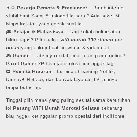
👨‍💻
Pekerja Remote & Freelancer
– Butuh internet
stabil buat Zoom & upload file berat? Ada paket 50
Mbps ke atas yang cocok buat lo.
🎓
Pelajar & Mahasiswa
– Lagi kuliah online atau
bikin tugas? Pilih paket
wifi murah 100 ribuan per
bulan
yang cukup buat browsing & video call.
🎮
Gamer
– Latency rendah buat main game online?
Paket
Gamer 2P
bisa jadi solusi biar nggak lag.
📺
Pecinta Hiburan
– Lo bisa streaming Netflix,
Disney+ Hotstar, dan banyak layanan TV lainnya
tanpa buffering.
Tinggal pilih mana yang paling sesuai sama kebutuhan
lo!
Pasang WiFi Murah Morotai Selatan
sekarang
biar nggak ketinggalan promo spesial dari IndiHome!