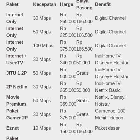
Biaya
Paket
Kecepatan
Harga
Benefit
Pasang
Internet
Rp
Rp
30 Mbps
Digital Channel
Only
265.000
166.500
Internet
Rp
Rp
50 Mbps
Digital Channel
Only
325.000
166.500
Internet
Rp
Rp
100 Mbps
Digital Channel
Only
375.000
166.500
Internet +
Rp
Rp
IndiHomeTV,
30 Mbps
UseeTV
340.000
50.000
Disney+ Hotstar
Rp
IndiHomeTV,
JITU 1 2P
50 Mbps
Gratis
505.000
Disney+ Hotstar
Rp
Rp
IndiHomeTV,
2P Netflix
30 Mbps
365.000
50.000
Netflix Basic
Movie
Rp
Netflix, Disney+
50 Mbps
Gratis
Premium
369.000
Hotstar
Paket
Rp
Gameqoo, 100
30 Mbps
Gratis
Gamer 2P
375.000
Menit Telepon
Rp
Rp
Eznet
10 Mbps
Paket dasar
150.000
166.500
Paket