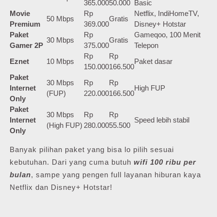
365.000
50.000
Basic
Movie
Rp
Netflix, IndiHomeTV,
50 Mbps
Gratis
Premium
369.000
Disney+ Hotstar
Paket
Rp
Gameqoo, 100 Menit
30 Mbps
Gratis
Gamer 2P
375.000
Telepon
Rp
Rp
Eznet
10 Mbps
Paket dasar
150.000
166.500
Paket
30 Mbps
Rp
Rp
Internet
High FUP
(FUP)
220.000
166.500
Only
Paket
30 Mbps
Rp
Rp
Internet
Speed lebih stabil
(High FUP)
280.000
55.500
Only
Banyak pilihan paket yang bisa lo pilih sesuai
kebutuhan. Dari yang cuma butuh
wifi 100 ribu per
bulan
, sampe yang pengen full layanan hiburan kaya
Netflix dan Disney+ Hotstar!