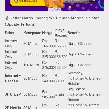
💰 Daftar Harga Pasang WiFi Murah Morotai Selatan
(Update Terbaru)
Biaya
Paket
Kecepatan
Harga
Benefit
Pasang
Internet
Rp
Rp
30 Mbps
Digital Channel
Only
265.000
166.500
Internet
Rp
Rp
50 Mbps
Digital Channel
Only
325.000
166.500
Internet
Rp
Rp
100 Mbps
Digital Channel
Only
375.000
166.500
Seatoday,
Internet +
Rp
Rp
30 Mbps
IndiHomeTV, Disney+
UseeTV
340.000
50.000
Hotstar
Big Combo,
Rp
JITU 1 2P
50 Mbps
Gratis
IndiHomeTV, Disney+
505.000
Hotstar
Rp
Rp
IndiHomeTV, Netflix
2P Netflix
30 Mbps