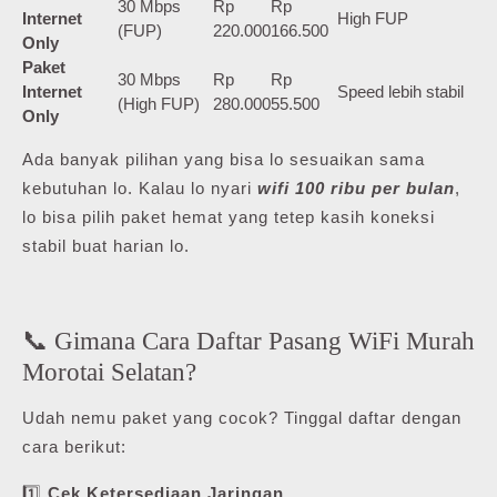
30 Mbps
Rp
Rp
Internet
High FUP
(FUP)
220.000
166.500
Only
Paket
30 Mbps
Rp
Rp
Internet
Speed lebih stabil
(High FUP)
280.000
55.500
Only
Ada banyak pilihan yang bisa lo sesuaikan sama
kebutuhan lo. Kalau lo nyari
wifi 100 ribu per bulan
,
lo bisa pilih paket hemat yang tetep kasih koneksi
stabil buat harian lo.
📞 Gimana Cara Daftar Pasang WiFi Murah
Morotai Selatan?
Udah nemu paket yang cocok? Tinggal daftar dengan
cara berikut:
1️⃣
Cek Ketersediaan Jaringan