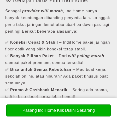
Sebagai
provider wifi murah
, IndiHome punya
banyak keuntungan dibanding penyedia lain. Lo nggak
perlu takut jaringan lemot atau tiba-tiba down pas lagi
penting! Berikut beberapa alasannya:
✅
Koneksi Cepat & Stabil
– IndiHome pakai jaringan
fiber optik yang bikin koneksi tetap stabil.
✅
Banyak Pilihan Paket
– Dari
wifi paling murah
sampai paket premium, semua tersedia!
✅
Bisa untuk Semua Kebutuhan
– Mau buat kerja,
sekolah online, atau hiburan? Ada paket khusus buat
semuanya.
✅
Promo & Cashback Menarik
– Sering ada promo,
jadi lo bisa dapet harga lebih hemat!
Buat yang masih cari
pasang internet murah
,
Pasang IndiHome Klik Disini Sekarang
IndiHome punya daftar paket yang bisa lo pilih sesuai