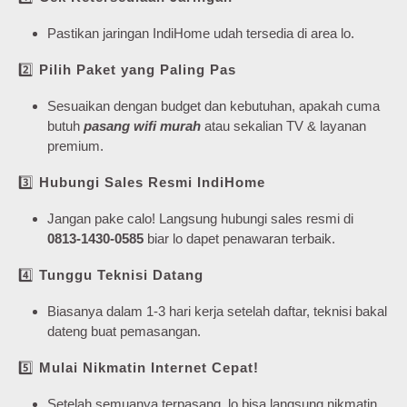
Pastikan jaringan IndiHome udah tersedia di area lo.
2️⃣
Pilih Paket yang Paling Pas
Sesuaikan dengan budget dan kebutuhan, apakah cuma
butuh
pasang wifi murah
atau sekalian TV & layanan
premium.
3️⃣
Hubungi Sales Resmi IndiHome
Jangan pake calo! Langsung hubungi sales resmi di
0813-1430-0585
biar lo dapet penawaran terbaik.
4️⃣
Tunggu Teknisi Datang
Biasanya dalam 1-3 hari kerja setelah daftar, teknisi bakal
dateng buat pemasangan.
5️⃣
Mulai Nikmatin Internet Cepat!
Setelah semuanya terpasang, lo bisa langsung nikmatin