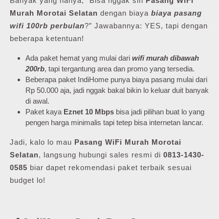
Banyak yang nanya, “Bisa nggak sih
Pasang WiFi
Murah Morotai Selatan
dengan biaya
biaya pasang
wifi 100rb perbulan
?” Jawabannya: YES, tapi dengan
beberapa ketentuan!
Ada paket hemat yang mulai dari
wifi murah dibawah
200rb
, tapi tergantung area dan promo yang tersedia.
Beberapa paket IndiHome punya biaya pasang mulai dari
Rp 50.000 aja, jadi nggak bakal bikin lo keluar duit banyak
di awal.
Paket kaya
Eznet 10 Mbps
bisa jadi pilihan buat lo yang
pengen harga minimalis tapi tetep bisa internetan lancar.
Jadi, kalo lo mau
Pasang WiFi Murah Morotai
Selatan
, langsung hubungi sales resmi di
0813-1430-
0585
biar dapet rekomendasi paket terbaik sesuai
budget lo!