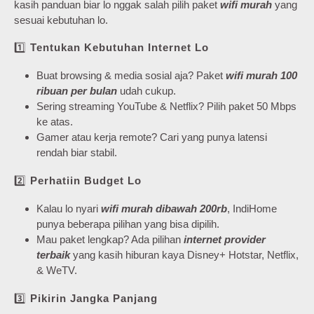
kasih panduan biar lo nggak salah pilih paket
wifi murah
yang
sesuai kebutuhan lo.
1️⃣
Tentukan Kebutuhan Internet Lo
Buat browsing & media sosial aja? Paket
wifi murah 100
ribuan per bulan
udah cukup.
Sering streaming YouTube & Netflix? Pilih paket 50 Mbps
ke atas.
Gamer atau kerja remote? Cari yang punya latensi
rendah biar stabil.
2️⃣
Perhatiin Budget Lo
Kalau lo nyari
wifi murah dibawah 200rb
, IndiHome
punya beberapa pilihan yang bisa dipilih.
Mau paket lengkap? Ada pilihan
internet provider
terbaik
yang kasih hiburan kaya Disney+ Hotstar, Netflix,
& WeTV.
3️⃣
Pikirin Jangka Panjang