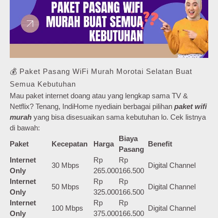
💰 Paket Pasang WiFi Murah Morotai Selatan Buat
Semua Kebutuhan
Mau paket internet doang atau yang lengkap sama TV &
Netflix? Tenang, IndiHome nyediain berbagai pilihan
paket wifi
murah
yang bisa disesuaikan sama kebutuhan lo. Cek listnya
di bawah:
Biaya
Paket
Kecepatan
Harga
Benefit
Pasang
Internet
Rp
Rp
30 Mbps
Digital Channel
Only
265.000
166.500
Internet
Rp
Rp
50 Mbps
Digital Channel
Only
325.000
166.500
Internet
Rp
Rp
100 Mbps
Digital Channel
Only
375.000
166.500