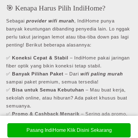
🎯 Kenapa Harus Pilih IndiHome?
Sebagai
provider wifi murah
, IndiHome punya
banyak keuntungan dibanding penyedia lain. Lo nggak
perlu takut jaringan lemot atau tiba-tiba down pas lagi
penting! Berikut beberapa alasannya:
✅
Koneksi Cepat & Stabil
– IndiHome pakai jaringan
fiber optik yang bikin koneksi tetap stabil.
✅
Banyak Pilihan Paket
– Dari
wifi paling murah
sampai paket premium, semua tersedia!
✅
Bisa untuk Semua Kebutuhan
– Mau buat kerja,
sekolah online, atau hiburan? Ada paket khusus buat
semuanya.
✅
Promo & Cashback Menarik
– Sering ada promo,
jadi lo bisa dapet harga lebih hemat!
Pasang IndiHome Klik Disini Sekarang
Buat yang masih cari
pasang internet murah
,