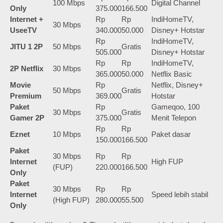
100 Mbps
Digital Channel
Only
375.000
166.500
Internet +
Rp
Rp
IndiHomeTV,
30 Mbps
UseeTV
340.000
50.000
Disney+ Hotstar
Rp
IndiHomeTV,
JITU 1 2P
50 Mbps
Gratis
505.000
Disney+ Hotstar
Rp
Rp
IndiHomeTV,
2P Netflix
30 Mbps
365.000
50.000
Netflix Basic
Movie
Rp
Netflix, Disney+
50 Mbps
Gratis
Premium
369.000
Hotstar
Paket
Rp
Gameqoo, 100
30 Mbps
Gratis
Gamer 2P
375.000
Menit Telepon
Rp
Rp
Eznet
10 Mbps
Paket dasar
150.000
166.500
Paket
30 Mbps
Rp
Rp
Internet
High FUP
(FUP)
220.000
166.500
Only
Paket
30 Mbps
Rp
Rp
Internet
Speed lebih stabil
(High FUP)
280.000
55.500
Only