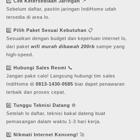
1️⃣
Cek Ketersediaan Jaringan
📍
Sebelum daftar, pastiin jaringan IndiHome udah
tersedia di area lo.
2️⃣
Pilih Paket Sesuai Kebutuhan
📋
Sesuaikan dengan budget dan keperluan internet lo,
dari paket
wifi murah dibawah 200rb
sampe yang
high-speed.
3️⃣
Hubungi Sales Resmi
📞
Jangan pake calo! Langsung hubungi tim sales
IndiHome di
0813-1430-0585
biar dapet penawaran
terbaik dan proses cepat.
4️⃣
Tunggu Teknisi Datang
⚙️
Setelah lo daftar, teknisi bakal dateng buat
pemasangan dalam waktu 1-3 hari kerja.
5️⃣
Nikmati Internet Kenceng!
🚀