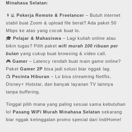
Minahasa Selatan
:
👨‍💻
Pekerja Remote & Freelancer
– Butuh internet
stabil buat Zoom & upload file berat? Ada paket 50
Mbps ke atas yang cocok buat lo.
🎓
Pelajar & Mahasiswa
– Lagi kuliah online atau
bikin tugas? Pilih paket
wifi murah 100 ribuan per
bulan
yang cukup buat browsing & video call.
🎮
Gamer
– Latency rendah buat main game online?
Paket
Gamer 2P
bisa jadi solusi biar nggak lag.
📺
Pecinta Hiburan
– Lo bisa streaming Netflix,
Disney+ Hotstar, dan banyak layanan TV lainnya
tanpa buffering.
Tinggal pilih mana yang paling sesuai sama kebutuhan
lo!
Pasang WiFi Murah Minahasa Selatan
sekarang
biar nggak ketinggalan promo spesial dari IndiHome!