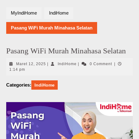
MyIndiHome
IndiHome
Pasang WiFi Murah Minahasa Selatan
Pasang WiFi Murah Minahasa Selatan
Maret
IndiHome
Maret 12, 2025
|
IndiHome
|
0 Comment
|
12,
1:14 pm
2025
Categories:
IndiHome