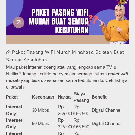
💰 Paket Pasang WiFi Murah Minahasa Selatan Buat
Semua Kebutuhan
Mau paket internet doang atau yang lengkap sama TV &
Netflix? Tenang, IndiHome nyediain berbagai pilihan
paket wifi
murah
yang bisa disesuaikan sama kebutuhan lo. Cek listnya
di bawah:
Biaya
Paket
Kecepatan
Harga
Benefit
Pasang
Internet
Rp
Rp
30 Mbps
Digital Channel
Only
265.000
166.500
Internet
Rp
Rp
50 Mbps
Digital Channel
Only
325.000
166.500
Internet
Rp
Rp