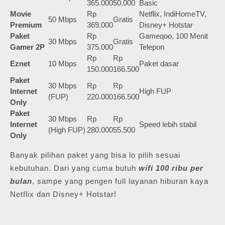
365.000
50.000
Basic
Movie
Rp
Netflix, IndiHomeTV,
50 Mbps
Gratis
Premium
369.000
Disney+ Hotstar
Paket
Rp
Gameqoo, 100 Menit
30 Mbps
Gratis
Gamer 2P
375.000
Telepon
Rp
Rp
Eznet
10 Mbps
Paket dasar
150.000
166.500
Paket
30 Mbps
Rp
Rp
Internet
High FUP
(FUP)
220.000
166.500
Only
Paket
30 Mbps
Rp
Rp
Internet
Speed lebih stabil
(High FUP)
280.000
55.500
Only
Banyak pilihan paket yang bisa lo pilih sesuai
kebutuhan. Dari yang cuma butuh
wifi 100 ribu per
bulan
, sampe yang pengen full layanan hiburan kaya
Netflix dan Disney+ Hotstar!