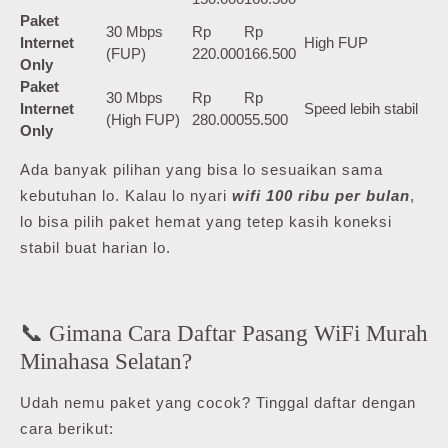
Paket
30 Mbps
Rp
Rp
Internet
High FUP
(FUP)
220.000
166.500
Only
Paket
30 Mbps
Rp
Rp
Internet
Speed lebih stabil
(High FUP)
280.000
55.500
Only
Ada banyak pilihan yang bisa lo sesuaikan sama
kebutuhan lo. Kalau lo nyari
wifi 100 ribu per bulan
,
lo bisa pilih paket hemat yang tetep kasih koneksi
stabil buat harian lo.
📞 Gimana Cara Daftar Pasang WiFi Murah
Minahasa Selatan?
Udah nemu paket yang cocok? Tinggal daftar dengan
cara berikut: