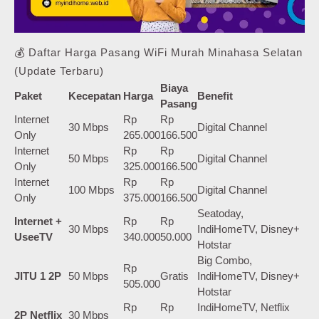
💰 Daftar Harga Pasang WiFi Murah Minahasa Selatan
(Update Terbaru)
Biaya
Paket
Kecepatan
Harga
Benefit
Pasang
Internet
Rp
Rp
30 Mbps
Digital Channel
Only
265.000
166.500
Internet
Rp
Rp
50 Mbps
Digital Channel
Only
325.000
166.500
Internet
Rp
Rp
100 Mbps
Digital Channel
Only
375.000
166.500
Seatoday,
Internet +
Rp
Rp
30 Mbps
IndiHomeTV, Disney+
UseeTV
340.000
50.000
Hotstar
Big Combo,
Rp
JITU 1 2P
50 Mbps
Gratis
IndiHomeTV, Disney+
505.000
Hotstar
Rp
Rp
IndiHomeTV, Netflix
2P Netflix
30 Mbps