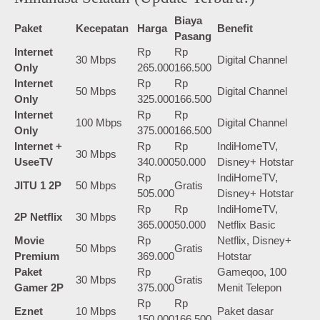
Biaya
Paket
Kecepatan
Harga
Benefit
Pasang
Internet
Rp
Rp
30 Mbps
Digital Channel
Only
265.000
166.500
Internet
Rp
Rp
50 Mbps
Digital Channel
Only
325.000
166.500
Internet
Rp
Rp
100 Mbps
Digital Channel
Only
375.000
166.500
Internet +
Rp
Rp
IndiHomeTV,
30 Mbps
UseeTV
340.000
50.000
Disney+ Hotstar
Rp
IndiHomeTV,
JITU 1 2P
50 Mbps
Gratis
505.000
Disney+ Hotstar
Rp
Rp
IndiHomeTV,
2P Netflix
30 Mbps
365.000
50.000
Netflix Basic
Movie
Rp
Netflix, Disney+
50 Mbps
Gratis
Premium
369.000
Hotstar
Paket
Rp
Gameqoo, 100
30 Mbps
Gratis
Gamer 2P
375.000
Menit Telepon
Rp
Rp
Eznet
10 Mbps
Paket dasar
150.000
166.500