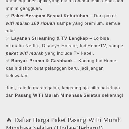
teknologi fiber optik yang bikin koneksi lebih cepat dan
minim gangguan.
✅
Paket Beragam Sesuai Kebutuhan
– Dari paket
wifi murah 100 ribuan
sampe yang premium, semua
ada!
✅
Layanan Streaming & TV Lengkap
– Lo bisa
nikmatin Netflix, Disney+ Hotstar, IndiHomeTV, sampe
paket wifi murah
yang include TV kabel.
✅
Banyak Promo & Cashback
– Kadang IndiHome
kasih diskon buat pelanggan baru, jadi jangan
kelewatan.
Jadi, kalo lo masih galau, langsung aja pilih paketnya
dan
Pasang WiFi Murah Minahasa Selatan
sekarang!
🔥 Daftar Harga Paket Pasang WiFi Murah
Minahasa Selatan (Update Terbaru!)