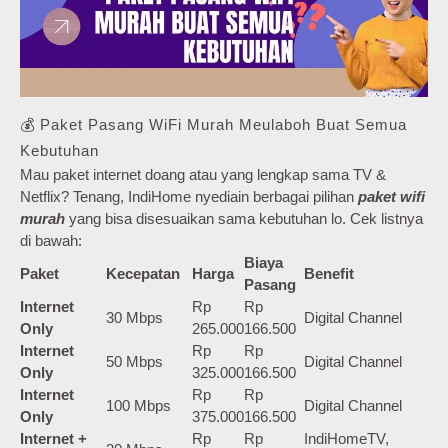
💰 Paket Pasang WiFi Murah Meulaboh Buat Semua
Kebutuhan
Mau paket internet doang atau yang lengkap sama TV &
Netflix? Tenang, IndiHome nyediain berbagai pilihan
paket wifi
murah
yang bisa disesuaikan sama kebutuhan lo. Cek listnya
di bawah:
Biaya
Paket
Kecepatan
Harga
Benefit
Pasang
Internet
Rp
Rp
30 Mbps
Digital Channel
Only
265.000
166.500
Internet
Rp
Rp
50 Mbps
Digital Channel
Only
325.000
166.500
Internet
Rp
Rp
100 Mbps
Digital Channel
Only
375.000
166.500
Internet +
Rp
Rp
IndiHomeTV,