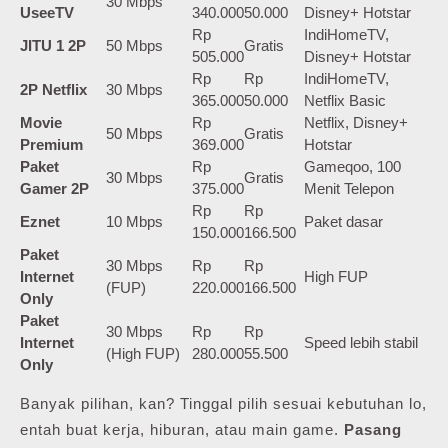
30 Mbps
UseeTV
340.000
50.000
Disney+ Hotstar
Rp
IndiHomeTV,
JITU 1 2P
50 Mbps
Gratis
505.000
Disney+ Hotstar
Rp
Rp
IndiHomeTV,
2P Netflix
30 Mbps
365.000
50.000
Netflix Basic
Movie
Rp
Netflix, Disney+
50 Mbps
Gratis
Premium
369.000
Hotstar
Paket
Rp
Gameqoo, 100
30 Mbps
Gratis
Gamer 2P
375.000
Menit Telepon
Rp
Rp
Eznet
10 Mbps
Paket dasar
150.000
166.500
Paket
30 Mbps
Rp
Rp
Internet
High FUP
(FUP)
220.000
166.500
Only
Paket
30 Mbps
Rp
Rp
Internet
Speed lebih stabil
(High FUP)
280.000
55.500
Only
Banyak pilihan, kan? Tinggal pilih sesuai kebutuhan lo,
entah buat kerja, hiburan, atau main game.
Pasang