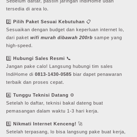
Sebelum daftar, pastiin jaringan IndiHome udah
tersedia di area lo.
2️⃣
Pilih Paket Sesuai Kebutuhan
📋
Sesuaikan dengan budget dan keperluan internet lo,
dari paket
wifi murah dibawah 200rb
sampe yang
high-speed.
3️⃣
Hubungi Sales Resmi
📞
Jangan pake calo! Langsung hubungi tim sales
IndiHome di
0813-1430-0585
biar dapet penawaran
terbaik dan proses cepat.
4️⃣
Tunggu Teknisi Datang
⚙️
Setelah lo daftar, teknisi bakal dateng buat
pemasangan dalam waktu 1-3 hari kerja.
5️⃣
Nikmati Internet Kenceng!
🚀
Setelah terpasang, lo bisa langsung pake buat kerja,