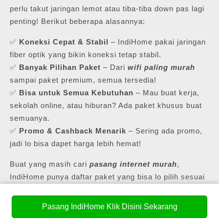
perlu takut jaringan lemot atau tiba-tiba down pas lagi
penting! Berikut beberapa alasannya:
✅
Koneksi Cepat & Stabil
– IndiHome pakai jaringan
fiber optik yang bikin koneksi tetap stabil.
✅
Banyak Pilihan Paket
– Dari
wifi paling murah
sampai paket premium, semua tersedia!
✅
Bisa untuk Semua Kebutuhan
– Mau buat kerja,
sekolah online, atau hiburan? Ada paket khusus buat
semuanya.
✅
Promo & Cashback Menarik
– Sering ada promo,
jadi lo bisa dapet harga lebih hemat!
Buat yang masih cari
pasang internet murah
,
IndiHome punya daftar paket yang bisa lo pilih sesuai
kebutuhan lo.
Pasang IndiHome Klik Disini Sekarang