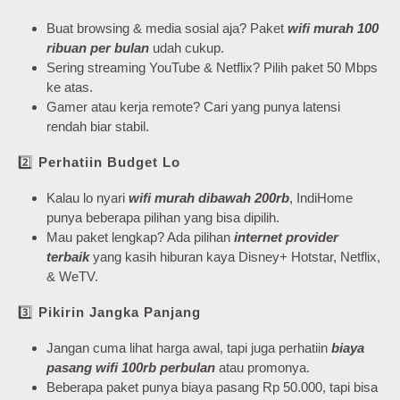
Buat browsing & media sosial aja? Paket
wifi murah 100
ribuan per bulan
udah cukup.
Sering streaming YouTube & Netflix? Pilih paket 50 Mbps
ke atas.
Gamer atau kerja remote? Cari yang punya latensi
rendah biar stabil.
2️⃣
Perhatiin Budget Lo
Kalau lo nyari
wifi murah dibawah 200rb
, IndiHome
punya beberapa pilihan yang bisa dipilih.
Mau paket lengkap? Ada pilihan
internet provider
terbaik
yang kasih hiburan kaya Disney+ Hotstar, Netflix,
& WeTV.
3️⃣
Pikirin Jangka Panjang
Jangan cuma lihat harga awal, tapi juga perhatiin
biaya
pasang wifi 100rb perbulan
atau promonya.
Beberapa paket punya biaya pasang Rp 50.000, tapi bisa