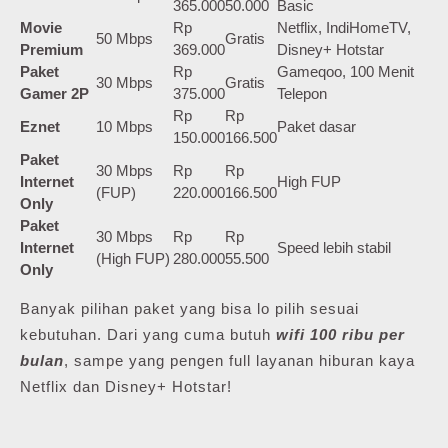
365.000
50.000
Basic
Movie
Rp
Netflix, IndiHomeTV,
50 Mbps
Gratis
Premium
369.000
Disney+ Hotstar
Paket
Rp
Gameqoo, 100 Menit
30 Mbps
Gratis
Gamer 2P
375.000
Telepon
Rp
Rp
Eznet
10 Mbps
Paket dasar
150.000
166.500
Paket
30 Mbps
Rp
Rp
Internet
High FUP
(FUP)
220.000
166.500
Only
Paket
30 Mbps
Rp
Rp
Internet
Speed lebih stabil
(High FUP)
280.000
55.500
Only
Banyak pilihan paket yang bisa lo pilih sesuai
kebutuhan. Dari yang cuma butuh
wifi 100 ribu per
bulan
, sampe yang pengen full layanan hiburan kaya
Netflix dan Disney+ Hotstar!