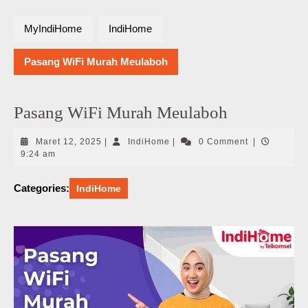
MyIndiHome
IndiHome
Pasang WiFi Murah Meulaboh
Pasang WiFi Murah Meulaboh
Maret
IndiHome
Maret 12, 2025
|
IndiHome
|
0 Comment
|
12,
9:24 am
2025
Categories:
IndiHome