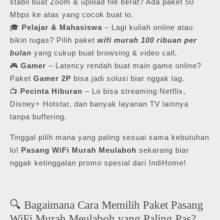
stabil buat Zoom & upload file berat? Ada paket 50
Mbps ke atas yang cocok buat lo.
🎓
Pelajar & Mahasiswa
– Lagi kuliah online atau
bikin tugas? Pilih paket
wifi murah 100 ribuan per
bulan
yang cukup buat browsing & video call.
🎮
Gamer
– Latency rendah buat main game online?
Paket
Gamer 2P
bisa jadi solusi biar nggak lag.
📺
Pecinta Hiburan
– Lo bisa streaming Netflix,
Disney+ Hotstar, dan banyak layanan TV lainnya
tanpa buffering.
Tinggal pilih mana yang paling sesuai sama kebutuhan
lo!
Pasang WiFi Murah Meulaboh
sekarang biar
nggak ketinggalan promo spesial dari IndiHome!
🔍 Bagaimana Cara Memilih Paket Pasang
WiFi Murah Meulaboh yang Paling Pas?