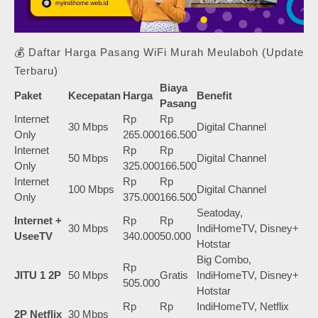
💰 Daftar Harga Pasang WiFi Murah Meulaboh (Update
Terbaru)
Biaya
Paket
Kecepatan
Harga
Benefit
Pasang
Internet
Rp
Rp
30 Mbps
Digital Channel
Only
265.000
166.500
Internet
Rp
Rp
50 Mbps
Digital Channel
Only
325.000
166.500
Internet
Rp
Rp
100 Mbps
Digital Channel
Only
375.000
166.500
Seatoday,
Internet +
Rp
Rp
30 Mbps
IndiHomeTV, Disney+
UseeTV
340.000
50.000
Hotstar
Big Combo,
Rp
JITU 1 2P
50 Mbps
Gratis
IndiHomeTV, Disney+
505.000
Hotstar
Rp
Rp
IndiHomeTV, Netflix
2P Netflix
30 Mbps