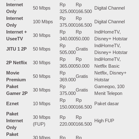
Internet
Rp
Rp
50 Mbps
Digital Channel
Only
325.000
166.500
Internet
Rp
Rp
100 Mbps
Digital Channel
Only
375.000
166.500
Internet +
Rp
Rp
IndiHomeTV,
30 Mbps
UseeTV
340.000
50.000
Disney+ Hotstar
Rp
IndiHomeTV,
JITU 1 2P
50 Mbps
Gratis
505.000
Disney+ Hotstar
Rp
Rp
IndiHomeTV,
2P Netflix
30 Mbps
365.000
50.000
Netflix Basic
Movie
Rp
Netflix, Disney+
50 Mbps
Gratis
Premium
369.000
Hotstar
Paket
Rp
Gameqoo, 100
30 Mbps
Gratis
Gamer 2P
375.000
Menit Telepon
Rp
Rp
Eznet
10 Mbps
Paket dasar
150.000
166.500
Paket
30 Mbps
Rp
Rp
Internet
High FUP
(FUP)
220.000
166.500
Only
Paket
30 Mbps
Rp
Rp