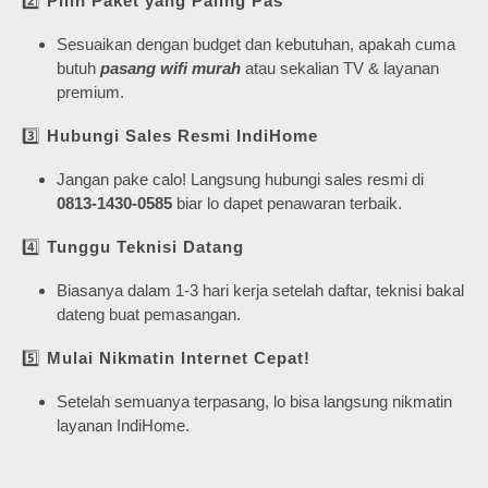
2️⃣
Pilih Paket yang Paling Pas
Sesuaikan dengan budget dan kebutuhan, apakah cuma
butuh
pasang wifi murah
atau sekalian TV & layanan
premium.
3️⃣
Hubungi Sales Resmi IndiHome
Jangan pake calo! Langsung hubungi sales resmi di
0813-1430-0585
biar lo dapet penawaran terbaik.
4️⃣
Tunggu Teknisi Datang
Biasanya dalam 1-3 hari kerja setelah daftar, teknisi bakal
dateng buat pemasangan.
5️⃣
Mulai Nikmatin Internet Cepat!
Setelah semuanya terpasang, lo bisa langsung nikmatin
layanan IndiHome.