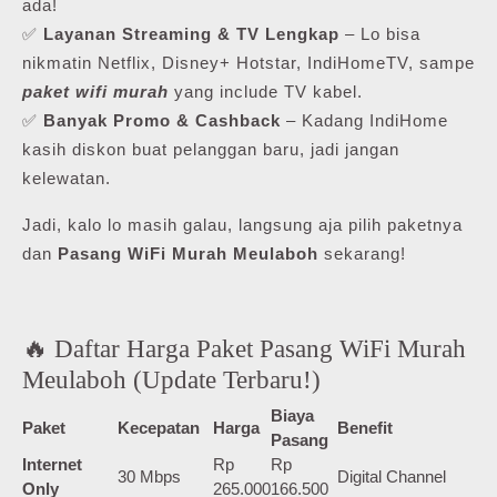
ada!
✅
Layanan Streaming & TV Lengkap
– Lo bisa
nikmatin Netflix, Disney+ Hotstar, IndiHomeTV, sampe
paket wifi murah
yang include TV kabel.
✅
Banyak Promo & Cashback
– Kadang IndiHome
kasih diskon buat pelanggan baru, jadi jangan
kelewatan.
Jadi, kalo lo masih galau, langsung aja pilih paketnya
dan
Pasang WiFi Murah Meulaboh
sekarang!
🔥 Daftar Harga Paket Pasang WiFi Murah
Meulaboh (Update Terbaru!)
Biaya
Paket
Kecepatan
Harga
Benefit
Pasang
Internet
Rp
Rp
30 Mbps
Digital Channel
Only
265.000
166.500