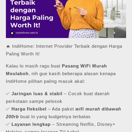
🔥 IndiHome: Internet Provider Terbaik dengan Harga
Paling Worth It!
Kalau lo masih ragu buat
Pasang WiFi Murah
Meulaboh
, nih gue kasih beberapa alasan kenapa
IndiHome pilihan paling masuk akal:
✅
Jaringan luas & stabil
– Cocok buat daerah
perkotaan sampe pelosok
✅
Harga fleksibel
– Ada paket
wifi murah dibawah
200rb
buat lo yang budgetnya terbatas
✅
Layanan lengkap
– Streaming Netflix, Disney+
Hotstar, sampe layanan TV kabel