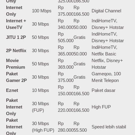
Only
325.000
166.500
Internet
Rp
Rp
100 Mbps
Digital Channel
Only
375.000
166.500
Internet +
Rp
Rp
IndiHomeTV,
30 Mbps
UseeTV
340.000
50.000
Disney+ Hotstar
Rp
IndiHomeTV,
JITU 1 2P
50 Mbps
Gratis
505.000
Disney+ Hotstar
Rp
Rp
IndiHomeTV,
2P Netflix
30 Mbps
365.000
50.000
Netflix Basic
Movie
Rp
Netflix, Disney+
50 Mbps
Gratis
Premium
369.000
Hotstar
Paket
Rp
Gameqoo, 100
30 Mbps
Gratis
Gamer 2P
375.000
Menit Telepon
Rp
Rp
Eznet
10 Mbps
Paket dasar
150.000
166.500
Paket
30 Mbps
Rp
Rp
Internet
High FUP
(FUP)
220.000
166.500
Only
Paket
30 Mbps
Rp
Rp
Internet
Speed lebih stabil
(High FUP)
280.000
55.500
Only