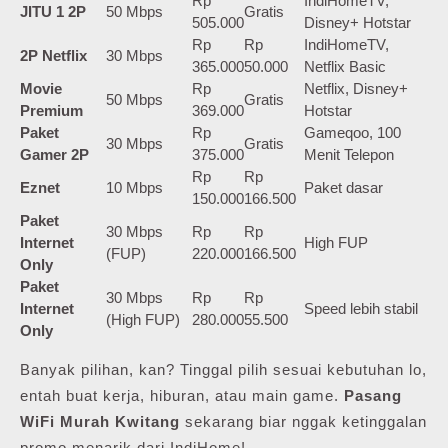
Rp
IndiHomeTV,
JITU 1 2P
50 Mbps
Gratis
505.000
Disney+ Hotstar
Rp
Rp
IndiHomeTV,
2P Netflix
30 Mbps
365.000
50.000
Netflix Basic
Movie
Rp
Netflix, Disney+
50 Mbps
Gratis
Premium
369.000
Hotstar
Paket
Rp
Gameqoo, 100
30 Mbps
Gratis
Gamer 2P
375.000
Menit Telepon
Rp
Rp
Eznet
10 Mbps
Paket dasar
150.000
166.500
Paket
30 Mbps
Rp
Rp
Internet
High FUP
(FUP)
220.000
166.500
Only
Paket
30 Mbps
Rp
Rp
Internet
Speed lebih stabil
(High FUP)
280.000
55.500
Only
Banyak pilihan, kan? Tinggal pilih sesuai kebutuhan lo,
entah buat kerja, hiburan, atau main game.
Pasang
WiFi Murah Kwitang
sekarang biar nggak ketinggalan
promo menarik dari IndiHome!