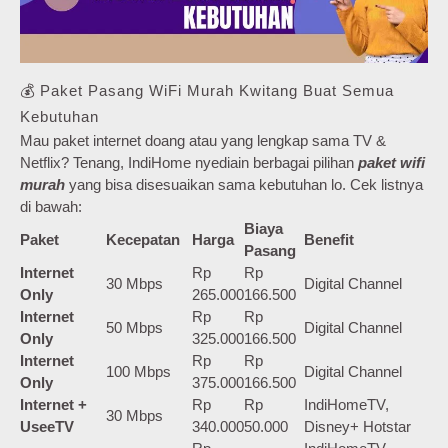
💰 Paket Pasang WiFi Murah Kwitang Buat Semua
Kebutuhan
Mau paket internet doang atau yang lengkap sama TV &
Netflix? Tenang, IndiHome nyediain berbagai pilihan
paket wifi
murah
yang bisa disesuaikan sama kebutuhan lo. Cek listnya
di bawah:
Biaya
Paket
Kecepatan
Harga
Benefit
Pasang
Internet
Rp
Rp
30 Mbps
Digital Channel
Only
265.000
166.500
Internet
Rp
Rp
50 Mbps
Digital Channel
Only
325.000
166.500
Internet
Rp
Rp
100 Mbps
Digital Channel
Only
375.000
166.500
Internet +
Rp
Rp
IndiHomeTV,
30 Mbps
UseeTV
340.000
50.000
Disney+ Hotstar