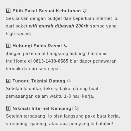
2️⃣
Pilih Paket Sesuai Kebutuhan
📋
Sesuaikan dengan budget dan keperluan internet lo,
dari paket
wifi murah dibawah 200rb
sampe yang
high-speed.
3️⃣
Hubungi Sales Resmi
📞
Jangan pake calo! Langsung hubungi tim sales
IndiHome di
0813-1430-0585
biar dapet penawaran
terbaik dan proses cepat.
4️⃣
Tunggu Teknisi Datang
⚙️
Setelah lo daftar, teknisi bakal dateng buat
pemasangan dalam waktu 1-3 hari kerja.
5️⃣
Nikmati Internet Kenceng!
🚀
Setelah terpasang, lo bisa langsung pake buat kerja,
streaming, gaming, atau apa pun yang lo butuhin!