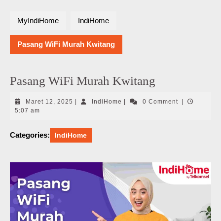
MyIndiHome
IndiHome
Pasang WiFi Murah Kwitang
Pasang WiFi Murah Kwitang
Maret
IndiHome
Maret 12, 2025
|
IndiHome
|
0 Comment
|
12,
5:07 am
2025
Categories:
IndiHome