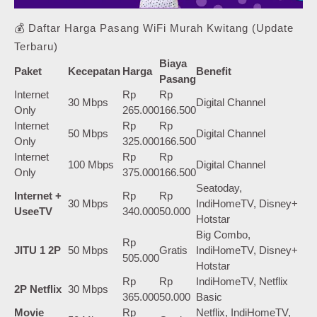
💰 Daftar Harga Pasang WiFi Murah Kwitang (Update
Terbaru)
Biaya
Paket
Kecepatan
Harga
Benefit
Pasang
Internet
Rp
Rp
30 Mbps
Digital Channel
Only
265.000
166.500
Internet
Rp
Rp
50 Mbps
Digital Channel
Only
325.000
166.500
Internet
Rp
Rp
100 Mbps
Digital Channel
Only
375.000
166.500
Seatoday,
Internet +
Rp
Rp
30 Mbps
IndiHomeTV, Disney+
UseeTV
340.000
50.000
Hotstar
Big Combo,
Rp
JITU 1 2P
50 Mbps
Gratis
IndiHomeTV, Disney+
505.000
Hotstar
Rp
Rp
IndiHomeTV, Netflix
2P Netflix
30 Mbps
365.000
50.000
Basic
Movie
Rp
Netflix, IndiHomeTV,