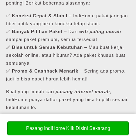
penting! Berikut beberapa alasannya:
✅
Koneksi Cepat & Stabil
– IndiHome pakai jaringan
fiber optik yang bikin koneksi tetap stabil.
✅
Banyak Pilihan Paket
– Dari
wifi paling murah
sampai paket premium, semua tersedia!
✅
Bisa untuk Semua Kebutuhan
– Mau buat kerja,
sekolah online, atau hiburan? Ada paket khusus buat
semuanya.
✅
Promo & Cashback Menarik
– Sering ada promo,
jadi lo bisa dapet harga lebih hemat!
Buat yang masih cari
pasang internet murah
,
IndiHome punya daftar paket yang bisa lo pilih sesuai
kebutuhan lo.
Pasang IndiHome Klik Disini Sekarang
💰 Daftar Harga Paket Pasang WiFi Murah