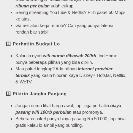
ribuan per bulan
udah cukup.
Sering streaming YouTube & Netflix? Pilih paket 50 Mbps
ke atas.
Gamer atau kerja remote? Cari yang punya latensi
rendah biar stabil.
2️⃣
Perhatiin Budget Lo
Kalau lo nyari
wifi murah dibawah 200rb
, IndiHome
punya beberapa pilihan yang bisa dipilih.
Mau paket lengkap? Ada pilihan
internet provider
terbaik
yang kasih hiburan kaya Disney+ Hotstar, Netflix,
& WeTV.
3️⃣
Pikirin Jangka Panjang
Jangan cuma lihat harga awal, tapi juga perhatiin
biaya
pasang wifi 100rb perbulan
atau promonya.
Beberapa paket punya biaya pasang Rp 50.000, tapi bisa
gratis kalau lo ambil yang bundling.