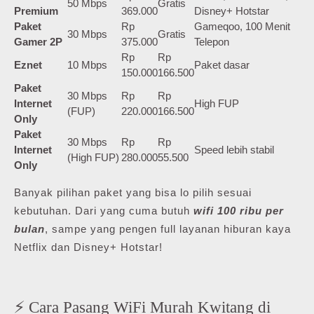
50 Mbps
Gratis
Premium
369.000
Disney+ Hotstar
Paket
Rp
Gameqoo, 100 Menit
30 Mbps
Gratis
Gamer 2P
375.000
Telepon
Rp
Rp
Eznet
10 Mbps
Paket dasar
150.000
166.500
Paket
30 Mbps
Rp
Rp
Internet
High FUP
(FUP)
220.000
166.500
Only
Paket
30 Mbps
Rp
Rp
Internet
Speed lebih stabil
(High FUP)
280.000
55.500
Only
Banyak pilihan paket yang bisa lo pilih sesuai
kebutuhan. Dari yang cuma butuh
wifi 100 ribu per
bulan
, sampe yang pengen full layanan hiburan kaya
Netflix dan Disney+ Hotstar!
⚡ Cara Pasang WiFi Murah Kwitang di