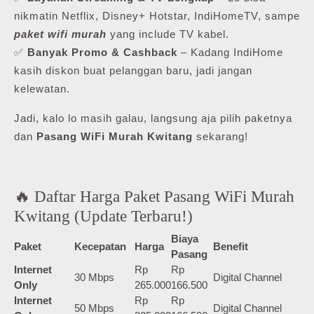
nikmatin Netflix, Disney+ Hotstar, IndiHomeTV, sampe
paket wifi murah
yang include TV kabel.
✅
Banyak Promo & Cashback
– Kadang IndiHome
kasih diskon buat pelanggan baru, jadi jangan
kelewatan.
Jadi, kalo lo masih galau, langsung aja pilih paketnya
dan
Pasang WiFi Murah Kwitang
sekarang!
🔥 Daftar Harga Paket Pasang WiFi Murah
Kwitang (Update Terbaru!)
Biaya
Paket
Kecepatan
Harga
Benefit
Pasang
Internet
Rp
Rp
30 Mbps
Digital Channel
Only
265.000
166.500
Internet
Rp
Rp
50 Mbps
Digital Channel