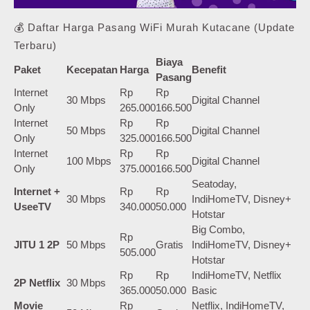
💰 Daftar Harga Pasang WiFi Murah Kutacane (Update
Terbaru)
Biaya
Paket
Kecepatan
Harga
Benefit
Pasang
Internet
Rp
Rp
30 Mbps
Digital Channel
Only
265.000
166.500
Internet
Rp
Rp
50 Mbps
Digital Channel
Only
325.000
166.500
Internet
Rp
Rp
100 Mbps
Digital Channel
Only
375.000
166.500
Seatoday,
Internet +
Rp
Rp
30 Mbps
IndiHomeTV, Disney+
UseeTV
340.000
50.000
Hotstar
Big Combo,
Rp
JITU 1 2P
50 Mbps
Gratis
IndiHomeTV, Disney+
505.000
Hotstar
Rp
Rp
IndiHomeTV, Netflix
2P Netflix
30 Mbps
365.000
50.000
Basic
Movie
Rp
Netflix, IndiHomeTV,