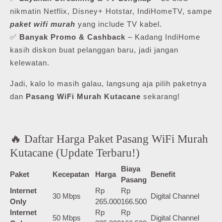
nikmatin Netflix, Disney+ Hotstar, IndiHomeTV, sampe
paket wifi murah
yang include TV kabel.
✅
Banyak Promo & Cashback
– Kadang IndiHome
kasih diskon buat pelanggan baru, jadi jangan
kelewatan.
Jadi, kalo lo masih galau, langsung aja pilih paketnya
dan
Pasang WiFi Murah Kutacane
sekarang!
🔥 Daftar Harga Paket Pasang WiFi Murah
Kutacane (Update Terbaru!)
Biaya
Paket
Kecepatan
Harga
Benefit
Pasang
Internet
Rp
Rp
30 Mbps
Digital Channel
Only
265.000
166.500
Internet
Rp
Rp
50 Mbps
Digital Channel