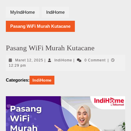
MyIndiHome
IndiHome
Pasang WiFi Murah Kutacane
Pasang WiFi Murah Kutacane
Maret
IndiHome
Maret 12, 2025
|
IndiHome
|
0 Comment
|
12,
12:29 pm
2025
Categories:
IndiHome