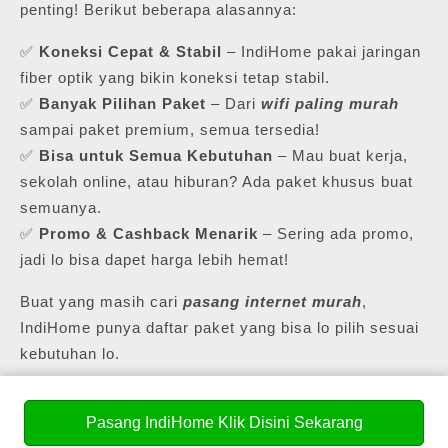
penting! Berikut beberapa alasannya:
✅
Koneksi Cepat & Stabil
– IndiHome pakai jaringan
fiber optik yang bikin koneksi tetap stabil.
✅
Banyak Pilihan Paket
– Dari
wifi paling murah
sampai paket premium, semua tersedia!
✅
Bisa untuk Semua Kebutuhan
– Mau buat kerja,
sekolah online, atau hiburan? Ada paket khusus buat
semuanya.
✅
Promo & Cashback Menarik
– Sering ada promo,
jadi lo bisa dapet harga lebih hemat!
Buat yang masih cari
pasang internet murah
,
IndiHome punya daftar paket yang bisa lo pilih sesuai
kebutuhan lo.
Pasang IndiHome Klik Disini Sekarang
💰 Daftar Harga Paket Pasang WiFi Murah