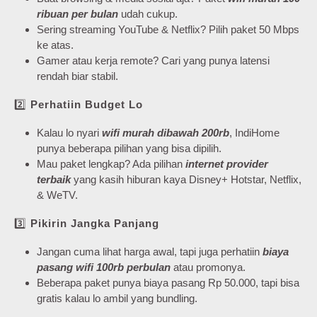
ribuan per bulan
udah cukup.
Sering streaming YouTube & Netflix? Pilih paket 50 Mbps
ke atas.
Gamer atau kerja remote? Cari yang punya latensi
rendah biar stabil.
2️⃣
Perhatiin Budget Lo
Kalau lo nyari
wifi murah dibawah 200rb
, IndiHome
punya beberapa pilihan yang bisa dipilih.
Mau paket lengkap? Ada pilihan
internet provider
terbaik
yang kasih hiburan kaya Disney+ Hotstar, Netflix,
& WeTV.
3️⃣
Pikirin Jangka Panjang
Jangan cuma lihat harga awal, tapi juga perhatiin
biaya
pasang wifi 100rb perbulan
atau promonya.
Beberapa paket punya biaya pasang Rp 50.000, tapi bisa
gratis kalau lo ambil yang bundling.