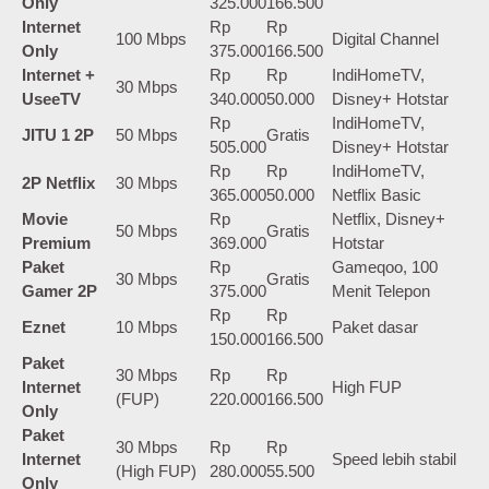
Only
325.000
166.500
Internet
Rp
Rp
100 Mbps
Digital Channel
Only
375.000
166.500
Internet +
Rp
Rp
IndiHomeTV,
30 Mbps
UseeTV
340.000
50.000
Disney+ Hotstar
Rp
IndiHomeTV,
JITU 1 2P
50 Mbps
Gratis
505.000
Disney+ Hotstar
Rp
Rp
IndiHomeTV,
2P Netflix
30 Mbps
365.000
50.000
Netflix Basic
Movie
Rp
Netflix, Disney+
50 Mbps
Gratis
Premium
369.000
Hotstar
Paket
Rp
Gameqoo, 100
30 Mbps
Gratis
Gamer 2P
375.000
Menit Telepon
Rp
Rp
Eznet
10 Mbps
Paket dasar
150.000
166.500
Paket
30 Mbps
Rp
Rp
Internet
High FUP
(FUP)
220.000
166.500
Only
Paket
30 Mbps
Rp
Rp
Internet
Speed lebih stabil
(High FUP)
280.000
55.500
Only