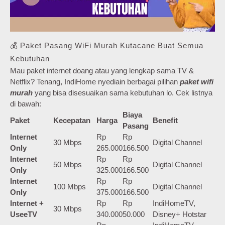
💰 Paket Pasang WiFi Murah Kutacane Buat Semua
Kebutuhan
Mau paket internet doang atau yang lengkap sama TV &
Netflix? Tenang, IndiHome nyediain berbagai pilihan
paket wifi
murah
yang bisa disesuaikan sama kebutuhan lo. Cek listnya
di bawah:
Biaya
Paket
Kecepatan
Harga
Benefit
Pasang
Internet
Rp
Rp
30 Mbps
Digital Channel
Only
265.000
166.500
Internet
Rp
Rp
50 Mbps
Digital Channel
Only
325.000
166.500
Internet
Rp
Rp
100 Mbps
Digital Channel
Only
375.000
166.500
Internet +
Rp
Rp
IndiHomeTV,
30 Mbps
UseeTV
340.000
50.000
Disney+ Hotstar