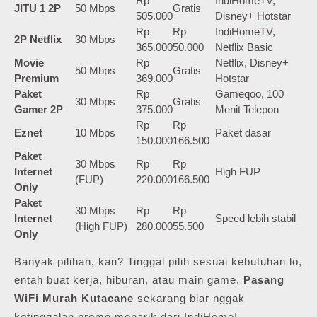
Rp
IndiHomeTV,
JITU 1 2P
50 Mbps
Gratis
505.000
Disney+ Hotstar
Rp
Rp
IndiHomeTV,
2P Netflix
30 Mbps
365.000
50.000
Netflix Basic
Movie
Rp
Netflix, Disney+
50 Mbps
Gratis
Premium
369.000
Hotstar
Paket
Rp
Gameqoo, 100
30 Mbps
Gratis
Gamer 2P
375.000
Menit Telepon
Rp
Rp
Eznet
10 Mbps
Paket dasar
150.000
166.500
Paket
30 Mbps
Rp
Rp
Internet
High FUP
(FUP)
220.000
166.500
Only
Paket
30 Mbps
Rp
Rp
Internet
Speed lebih stabil
(High FUP)
280.000
55.500
Only
Banyak pilihan, kan? Tinggal pilih sesuai kebutuhan lo,
entah buat kerja, hiburan, atau main game.
Pasang
WiFi Murah Kutacane
sekarang biar nggak
ketinggalan promo menarik dari IndiHome!