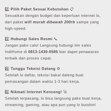
2️⃣
Pilih Paket Sesuai Kebutuhan
📋
Sesuaikan dengan budget dan keperluan internet lo,
dari paket
wifi murah dibawah 200rb
sampe yang
high-speed.
3️⃣
Hubungi Sales Resmi
📞
Jangan pake calo! Langsung hubungi tim sales
IndiHome di
0813-1430-0585
biar dapet penawaran
terbaik dan proses cepat.
4️⃣
Tunggu Teknisi Datang
⚙️
Setelah lo daftar, teknisi bakal dateng buat
pemasangan dalam waktu 1-3 hari kerja.
5️⃣
Nikmati Internet Kenceng!
🚀
Setelah terpasang, lo bisa langsung pake buat kerja,
streaming, gaming, atau apa pun yang lo butuhin!