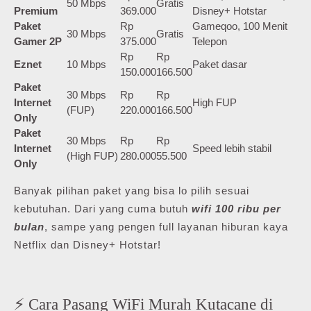
50 Mbps
Gratis
Premium
369.000
Disney+ Hotstar
Paket
Rp
Gameqoo, 100 Menit
30 Mbps
Gratis
Gamer 2P
375.000
Telepon
Rp
Rp
Eznet
10 Mbps
Paket dasar
150.000
166.500
Paket
30 Mbps
Rp
Rp
Internet
High FUP
(FUP)
220.000
166.500
Only
Paket
30 Mbps
Rp
Rp
Internet
Speed lebih stabil
(High FUP)
280.000
55.500
Only
Banyak pilihan paket yang bisa lo pilih sesuai
kebutuhan. Dari yang cuma butuh
wifi 100 ribu per
bulan
, sampe yang pengen full layanan hiburan kaya
Netflix dan Disney+ Hotstar!
⚡ Cara Pasang WiFi Murah Kutacane di