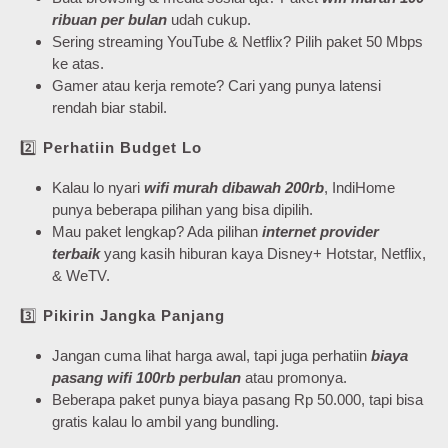
ribuan per bulan
udah cukup.
Sering streaming YouTube & Netflix? Pilih paket 50 Mbps
ke atas.
Gamer atau kerja remote? Cari yang punya latensi
rendah biar stabil.
2️⃣
Perhatiin Budget Lo
Kalau lo nyari
wifi murah dibawah 200rb
, IndiHome
punya beberapa pilihan yang bisa dipilih.
Mau paket lengkap? Ada pilihan
internet provider
terbaik
yang kasih hiburan kaya Disney+ Hotstar, Netflix,
& WeTV.
3️⃣
Pikirin Jangka Panjang
Jangan cuma lihat harga awal, tapi juga perhatiin
biaya
pasang wifi 100rb perbulan
atau promonya.
Beberapa paket punya biaya pasang Rp 50.000, tapi bisa
gratis kalau lo ambil yang bundling.