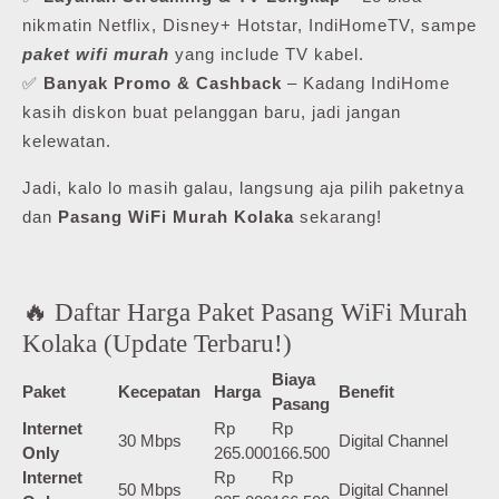
nikmatin Netflix, Disney+ Hotstar, IndiHomeTV, sampe
paket wifi murah
yang include TV kabel.
✅
Banyak Promo & Cashback
– Kadang IndiHome
kasih diskon buat pelanggan baru, jadi jangan
kelewatan.
Jadi, kalo lo masih galau, langsung aja pilih paketnya
dan
Pasang WiFi Murah Kolaka
sekarang!
🔥 Daftar Harga Paket Pasang WiFi Murah
Kolaka (Update Terbaru!)
Biaya
Paket
Kecepatan
Harga
Benefit
Pasang
Internet
Rp
Rp
30 Mbps
Digital Channel
Only
265.000
166.500
Internet
Rp
Rp
50 Mbps
Digital Channel