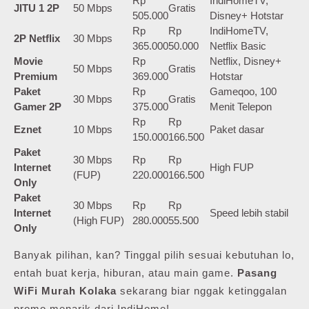
Rp
IndiHomeTV,
JITU 1 2P
50 Mbps
Gratis
505.000
Disney+ Hotstar
Rp
Rp
IndiHomeTV,
2P Netflix
30 Mbps
365.000
50.000
Netflix Basic
Movie
Rp
Netflix, Disney+
50 Mbps
Gratis
Premium
369.000
Hotstar
Paket
Rp
Gameqoo, 100
30 Mbps
Gratis
Gamer 2P
375.000
Menit Telepon
Rp
Rp
Eznet
10 Mbps
Paket dasar
150.000
166.500
Paket
30 Mbps
Rp
Rp
Internet
High FUP
(FUP)
220.000
166.500
Only
Paket
30 Mbps
Rp
Rp
Internet
Speed lebih stabil
(High FUP)
280.000
55.500
Only
Banyak pilihan, kan? Tinggal pilih sesuai kebutuhan lo,
entah buat kerja, hiburan, atau main game.
Pasang
WiFi Murah Kolaka
sekarang biar nggak ketinggalan
promo menarik dari IndiHome!