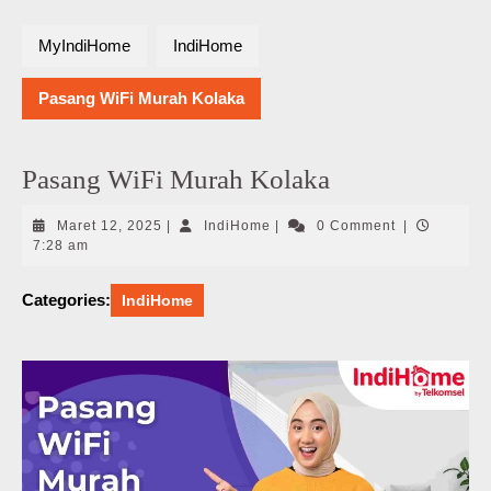
MyIndiHome
IndiHome
Pasang WiFi Murah Kolaka
Pasang WiFi Murah Kolaka
Maret
IndiHome
Maret 12, 2025
|
IndiHome
|
0 Comment
|
12,
7:28 am
2025
Categories:
IndiHome