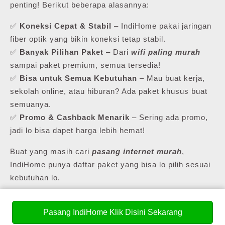
penting! Berikut beberapa alasannya:
✅
Koneksi Cepat & Stabil
– IndiHome pakai jaringan
fiber optik yang bikin koneksi tetap stabil.
✅
Banyak Pilihan Paket
– Dari
wifi paling murah
sampai paket premium, semua tersedia!
✅
Bisa untuk Semua Kebutuhan
– Mau buat kerja,
sekolah online, atau hiburan? Ada paket khusus buat
semuanya.
✅
Promo & Cashback Menarik
– Sering ada promo,
jadi lo bisa dapet harga lebih hemat!
Buat yang masih cari
pasang internet murah
,
IndiHome punya daftar paket yang bisa lo pilih sesuai
kebutuhan lo.
Pasang IndiHome Klik Disini Sekarang
💰 Daftar Harga Paket Pasang WiFi Murah