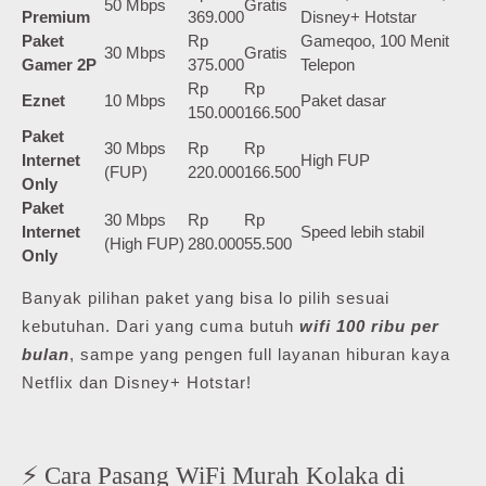
50 Mbps
Gratis
Premium
369.000
Disney+ Hotstar
Paket
Rp
Gameqoo, 100 Menit
30 Mbps
Gratis
Gamer 2P
375.000
Telepon
Rp
Rp
Eznet
10 Mbps
Paket dasar
150.000
166.500
Paket
30 Mbps
Rp
Rp
Internet
High FUP
(FUP)
220.000
166.500
Only
Paket
30 Mbps
Rp
Rp
Internet
Speed lebih stabil
(High FUP)
280.000
55.500
Only
Banyak pilihan paket yang bisa lo pilih sesuai
kebutuhan. Dari yang cuma butuh
wifi 100 ribu per
bulan
, sampe yang pengen full layanan hiburan kaya
Netflix dan Disney+ Hotstar!
⚡ Cara Pasang WiFi Murah Kolaka di