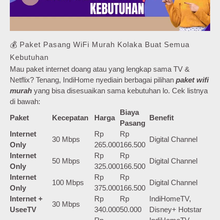
💰 Paket Pasang WiFi Murah Kolaka Buat Semua
Kebutuhan
Mau paket internet doang atau yang lengkap sama TV &
Netflix? Tenang, IndiHome nyediain berbagai pilihan
paket wifi
murah
yang bisa disesuaikan sama kebutuhan lo. Cek listnya
di bawah:
Biaya
Paket
Kecepatan
Harga
Benefit
Pasang
Internet
Rp
Rp
30 Mbps
Digital Channel
Only
265.000
166.500
Internet
Rp
Rp
50 Mbps
Digital Channel
Only
325.000
166.500
Internet
Rp
Rp
100 Mbps
Digital Channel
Only
375.000
166.500
Internet +
Rp
Rp
IndiHomeTV,
30 Mbps
UseeTV
340.000
50.000
Disney+ Hotstar