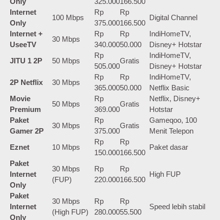
Only
325.000
166.500
Internet
Rp
Rp
100 Mbps
Digital Channel
Only
375.000
166.500
Internet +
Rp
Rp
IndiHomeTV,
30 Mbps
UseeTV
340.000
50.000
Disney+ Hotstar
Rp
IndiHomeTV,
JITU 1 2P
50 Mbps
Gratis
505.000
Disney+ Hotstar
Rp
Rp
IndiHomeTV,
2P Netflix
30 Mbps
365.000
50.000
Netflix Basic
Movie
Rp
Netflix, Disney+
50 Mbps
Gratis
Premium
369.000
Hotstar
Paket
Rp
Gameqoo, 100
30 Mbps
Gratis
Gamer 2P
375.000
Menit Telepon
Rp
Rp
Eznet
10 Mbps
Paket dasar
150.000
166.500
Paket
30 Mbps
Rp
Rp
Internet
High FUP
(FUP)
220.000
166.500
Only
Paket
30 Mbps
Rp
Rp
Internet
Speed lebih stabil
(High FUP)
280.000
55.500
Only