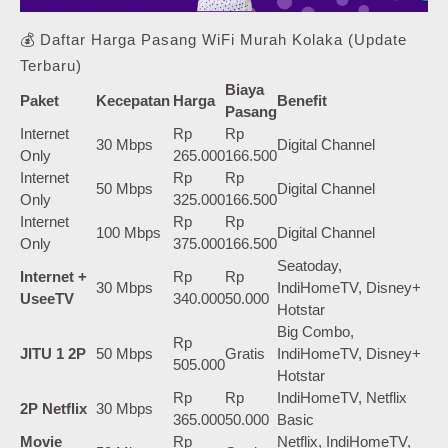
💰 Daftar Harga Pasang WiFi Murah Kolaka (Update
Terbaru)
Biaya
Paket
Kecepatan
Harga
Benefit
Pasang
Internet
Rp
Rp
30 Mbps
Digital Channel
Only
265.000
166.500
Internet
Rp
Rp
50 Mbps
Digital Channel
Only
325.000
166.500
Internet
Rp
Rp
100 Mbps
Digital Channel
Only
375.000
166.500
Seatoday,
Internet +
Rp
Rp
30 Mbps
IndiHomeTV, Disney+
UseeTV
340.000
50.000
Hotstar
Big Combo,
Rp
JITU 1 2P
50 Mbps
Gratis
IndiHomeTV, Disney+
505.000
Hotstar
Rp
Rp
IndiHomeTV, Netflix
2P Netflix
30 Mbps
365.000
50.000
Basic
Movie
Rp
Netflix, IndiHomeTV,