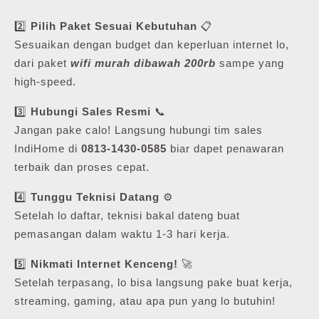
2️⃣
Pilih Paket Sesuai Kebutuhan
📋
Sesuaikan dengan budget dan keperluan internet lo,
dari paket
wifi murah dibawah 200rb
sampe yang
high-speed.
3️⃣
Hubungi Sales Resmi
📞
Jangan pake calo! Langsung hubungi tim sales
IndiHome di
0813-1430-0585
biar dapet penawaran
terbaik dan proses cepat.
4️⃣
Tunggu Teknisi Datang
⚙️
Setelah lo daftar, teknisi bakal dateng buat
pemasangan dalam waktu 1-3 hari kerja.
5️⃣
Nikmati Internet Kenceng!
🚀
Setelah terpasang, lo bisa langsung pake buat kerja,
streaming, gaming, atau apa pun yang lo butuhin!