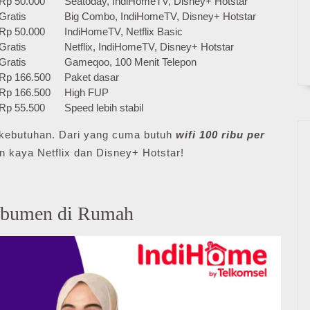
Rp 50.000
Seatoday, IndiHomeTV, Disney+ Hotstar
Gratis
Big Combo, IndiHomeTV, Disney+ Hotstar
Rp 50.000
IndiHomeTV, Netflix Basic
Gratis
Netflix, IndiHomeTV, Disney+ Hotstar
Gratis
Gameqoo, 100 Menit Telepon
Rp 166.500
Paket dasar
Rp 166.500
High FUP
Rp 55.500
Speed lebih stabil
ai kebutuhan. Dari yang cuma butuh
wifi 100 ribu per
n kaya Netflix dan Disney+ Hotstar!
ebumen di Rumah