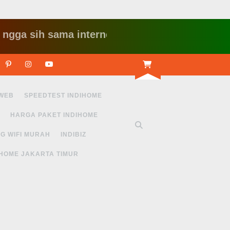
ih sama internet yang lambat gitu gitu aja dah 
r
Linkedin
Pinterest
Instagram
Youtube
 WEB
SPEEDTEST INDIHOME
HARGA PAKET INDIHOME
G WIFI MURAH
INDIBIZ
IHOME JAKARTA TIMUR