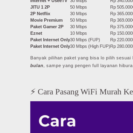
Internet + UseeTV
30 Mbps
Rp 340.000
JITU 1 2P
50 Mbps
Rp 505.000
2P Netflix
30 Mbps
Rp 365.000
Movie Premium
50 Mbps
Rp 369.000
Paket Gamer 2P
30 Mbps
Rp 375.000
Eznet
10 Mbps
Rp 150.000
Paket Internet Only
30 Mbps (FUP)
Rp 220.000
Paket Internet Only
30 Mbps (High FUP)
Rp 280.000
Banyak pilihan paket yang bisa lo pilih sesu
bulan
, sampe yang pengen full layanan hibura
⚡ Cara Pasang WiFi Murah K