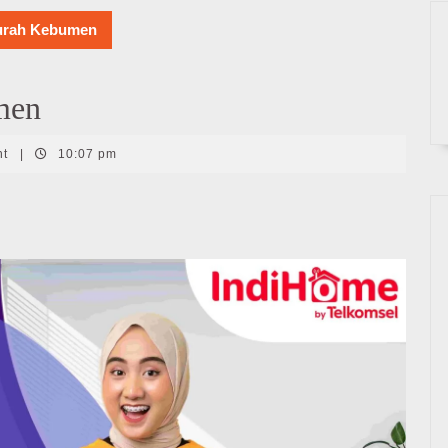
urah Kebumen
men
nt
|
10:07 pm