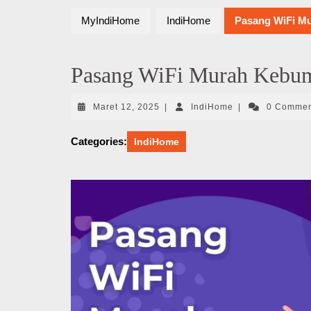
MyIndiHome
IndiHome
Pasang WiFi M
Pasang WiFi Murah Kebu
Maret
IndiHome
Maret 12, 2025
|
IndiHome
|
0 Comme
12,
2025
Categories:
IndiHome