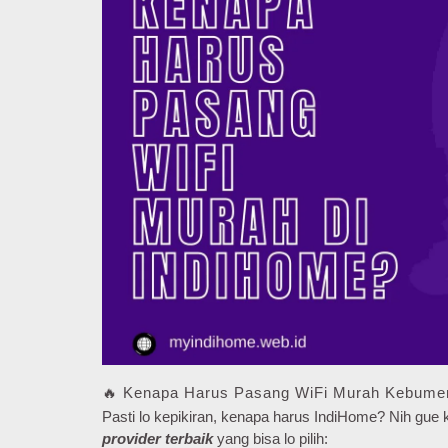
🔥 Kenapa Harus Pasang WiFi Murah Kebume
Pasti lo kepikiran, kenapa harus IndiHome? Nih gu
provider terbaik
yang bisa lo pilih: