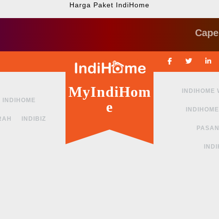
Harga Paket IndiHome
Cape ngga s
Facebook
Twitte
MyIndiHom
INDIHOME
INDIHOME
e
INDIHOME
RAH
INDIBIZ
PASAN
IND