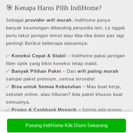
🎯 Kenapa Harus Pilih IndiHome?
Sebagai
provider wifi murah
, IndiHome punya
banyak keuntungan dibanding penyedia lain. Lo nggak
perlu takut jaringan lemot atau tiba-tiba down pas lagi
penting! Berikut beberapa alasannya:
✅
Koneksi Cepat & Stabil
– IndiHome pakai jaringan
fiber optik yang bikin koneksi tetap stabil.
✅
Banyak Pilihan Paket
– Dari
wifi paling murah
sampai paket premium, semua tersedia!
✅
Bisa untuk Semua Kebutuhan
– Mau buat kerja,
sekolah online, atau hiburan? Ada paket khusus buat
semuanya.
✅
Promo & Cashback Menarik
– Sering ada promo,
jadi lo bisa dapet harga lebih hemat!
Pasang IndiHome Klik Disini Sekarang
Buat yang masih cari
pasang internet murah
,