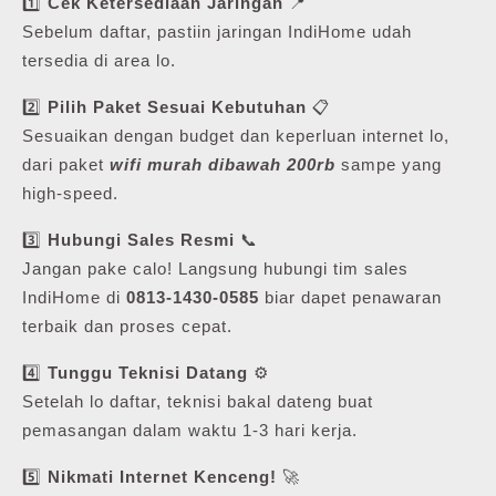
1️⃣
Cek Ketersediaan Jaringan
📍
Sebelum daftar, pastiin jaringan IndiHome udah
tersedia di area lo.
2️⃣
Pilih Paket Sesuai Kebutuhan
📋
Sesuaikan dengan budget dan keperluan internet lo,
dari paket
wifi murah dibawah 200rb
sampe yang
high-speed.
3️⃣
Hubungi Sales Resmi
📞
Jangan pake calo! Langsung hubungi tim sales
IndiHome di
0813-1430-0585
biar dapet penawaran
terbaik dan proses cepat.
4️⃣
Tunggu Teknisi Datang
⚙️
Setelah lo daftar, teknisi bakal dateng buat
pemasangan dalam waktu 1-3 hari kerja.
5️⃣
Nikmati Internet Kenceng!
🚀