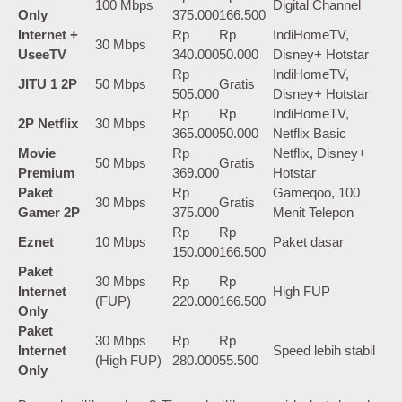
100 Mbps
Digital Channel
Only
375.000
166.500
Internet +
Rp
Rp
IndiHomeTV,
30 Mbps
UseeTV
340.000
50.000
Disney+ Hotstar
Rp
IndiHomeTV,
JITU 1 2P
50 Mbps
Gratis
505.000
Disney+ Hotstar
Rp
Rp
IndiHomeTV,
2P Netflix
30 Mbps
365.000
50.000
Netflix Basic
Movie
Rp
Netflix, Disney+
50 Mbps
Gratis
Premium
369.000
Hotstar
Paket
Rp
Gameqoo, 100
30 Mbps
Gratis
Gamer 2P
375.000
Menit Telepon
Rp
Rp
Eznet
10 Mbps
Paket dasar
150.000
166.500
Paket
30 Mbps
Rp
Rp
Internet
High FUP
(FUP)
220.000
166.500
Only
Paket
30 Mbps
Rp
Rp
Internet
Speed lebih stabil
(High FUP)
280.000
55.500
Only