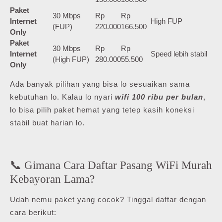
Paket
30 Mbps
Rp
Rp
Internet
High FUP
(FUP)
220.000
166.500
Only
Paket
30 Mbps
Rp
Rp
Internet
Speed lebih stabil
(High FUP)
280.000
55.500
Only
Ada banyak pilihan yang bisa lo sesuaikan sama
kebutuhan lo. Kalau lo nyari
wifi 100 ribu per bulan
,
lo bisa pilih paket hemat yang tetep kasih koneksi
stabil buat harian lo.
📞 Gimana Cara Daftar Pasang WiFi Murah
Kebayoran Lama?
Udah nemu paket yang cocok? Tinggal daftar dengan
cara berikut: