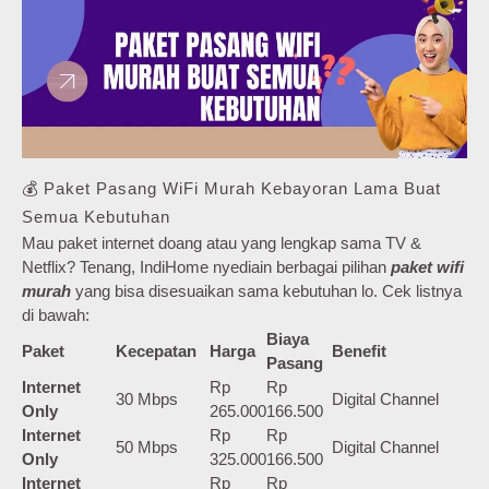
💰 Paket Pasang WiFi Murah Kebayoran Lama Buat
Semua Kebutuhan
Mau paket internet doang atau yang lengkap sama TV &
Netflix? Tenang, IndiHome nyediain berbagai pilihan
paket wifi
murah
yang bisa disesuaikan sama kebutuhan lo. Cek listnya
di bawah:
Biaya
Paket
Kecepatan
Harga
Benefit
Pasang
Internet
Rp
Rp
30 Mbps
Digital Channel
Only
265.000
166.500
Internet
Rp
Rp
50 Mbps
Digital Channel
Only
325.000
166.500
Internet
Rp
Rp