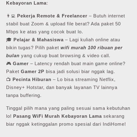
Kebayoran Lama
:
👨‍💻
Pekerja Remote & Freelancer
– Butuh internet
stabil buat Zoom & upload file berat? Ada paket 50
Mbps ke atas yang cocok buat lo.
🎓
Pelajar & Mahasiswa
– Lagi kuliah online atau
bikin tugas? Pilih paket
wifi murah 100 ribuan per
bulan
yang cukup buat browsing & video call.
🎮
Gamer
– Latency rendah buat main game online?
Paket
Gamer 2P
bisa jadi solusi biar nggak lag.
📺
Pecinta Hiburan
– Lo bisa streaming Netflix,
Disney+ Hotstar, dan banyak layanan TV lainnya
tanpa buffering.
Tinggal pilih mana yang paling sesuai sama kebutuhan
lo!
Pasang WiFi Murah Kebayoran Lama
sekarang
biar nggak ketinggalan promo spesial dari IndiHome!