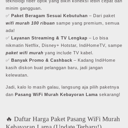
teknologi fiber optik yang bikin koneksi lebih cepat dan
minim gangguan.
✅
Paket Beragam Sesuai Kebutuhan
– Dari paket
wifi murah 100 ribuan
sampe yang premium, semua
ada!
✅
Layanan Streaming & TV Lengkap
– Lo bisa
nikmatin Netflix, Disney+ Hotstar, IndiHomeTV, sampe
paket wifi murah
yang include TV kabel.
✅
Banyak Promo & Cashback
– Kadang IndiHome
kasih diskon buat pelanggan baru, jadi jangan
kelewatan.
Jadi, kalo lo masih galau, langsung aja pilih paketnya
dan
Pasang WiFi Murah Kebayoran Lama
sekarang!
🔥 Daftar Harga Paket Pasang WiFi Murah
Kebayoran Lama (Update Terbaru!)