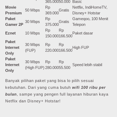
365.000
50.000
Basic
Movie
Rp
Netflix, IndiHomeTV,
50 Mbps
Gratis
Premium
369.000
Disney+ Hotstar
Paket
Rp
Gameqoo, 100 Menit
30 Mbps
Gratis
Gamer 2P
375.000
Telepon
Rp
Rp
Eznet
10 Mbps
Paket dasar
150.000
166.500
Paket
30 Mbps
Rp
Rp
Internet
High FUP
(FUP)
220.000
166.500
Only
Paket
30 Mbps
Rp
Rp
Internet
Speed lebih stabil
(High FUP)
280.000
55.500
Only
Banyak pilihan paket yang bisa lo pilih sesuai
kebutuhan. Dari yang cuma butuh
wifi 100 ribu per
bulan
, sampe yang pengen full layanan hiburan kaya
Netflix dan Disney+ Hotstar!