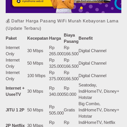
💰 Daftar Harga Pasang WiFi Murah Kebayoran Lama
(Update Terbaru)
Biaya
Paket
Kecepatan
Harga
Benefit
Pasang
Internet
Rp
Rp
30 Mbps
Digital Channel
Only
265.000
166.500
Internet
Rp
Rp
50 Mbps
Digital Channel
Only
325.000
166.500
Internet
Rp
Rp
100 Mbps
Digital Channel
Only
375.000
166.500
Seatoday,
Internet +
Rp
Rp
30 Mbps
IndiHomeTV, Disney+
UseeTV
340.000
50.000
Hotstar
Big Combo,
Rp
JITU 1 2P
50 Mbps
Gratis
IndiHomeTV, Disney+
505.000
Hotstar
Rp
Rp
IndiHomeTV, Netflix
2P Netflix
30 Mbps