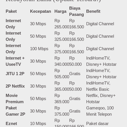
Biaya
Paket
Kecepatan
Harga
Benefit
Pasang
Internet
Rp
Rp
30 Mbps
Digital Channel
Only
265.000
166.500
Internet
Rp
Rp
50 Mbps
Digital Channel
Only
325.000
166.500
Internet
Rp
Rp
100 Mbps
Digital Channel
Only
375.000
166.500
Internet +
Rp
Rp
IndiHomeTV,
30 Mbps
UseeTV
340.000
50.000
Disney+ Hotstar
Rp
IndiHomeTV,
JITU 1 2P
50 Mbps
Gratis
505.000
Disney+ Hotstar
Rp
Rp
IndiHomeTV,
2P Netflix
30 Mbps
365.000
50.000
Netflix Basic
Movie
Rp
Netflix, Disney+
50 Mbps
Gratis
Premium
369.000
Hotstar
Paket
Rp
Gameqoo, 100
30 Mbps
Gratis
Gamer 2P
375.000
Menit Telepon
Rp
Rp
Eznet
10 Mbps
Paket dasar
150.000
166.500