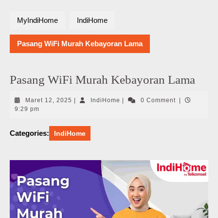
MyIndiHome
IndiHome
Pasang WiFi Murah Kebayoran Lama
Pasang WiFi Murah Kebayoran Lama
Maret
IndiHome
Maret 12, 2025
|
IndiHome
|
0 Comment
|
12,
9:29 pm
2025
Categories:
IndiHome