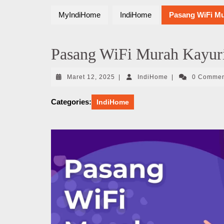
MyIndiHome
IndiHome
Pasang WiFi Mu
Pasang WiFi Murah Kayuri
Maret
IndiHome
Maret 12, 2025
|
IndiHome
|
0 Comme
12,
2025
Categories:
IndiHome