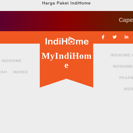
Harga Paket IndiHome
Cape ngga s
Facebook
Twitte
MyIndiHom
INDIHOME
INDIHOME
e
INDIHOME
RAH
INDIBIZ
PASAN
IND