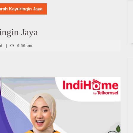
rah Kayuringin Jaya
ngin Jaya
nt
|
6:56 pm