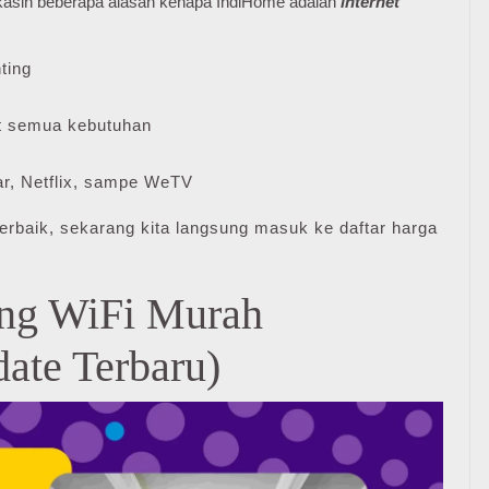
e kasih beberapa alasan kenapa IndiHome adalah
internet
ting
 semua kebutuhan
r, Netflix, sampe WeTV
erbaik, sekarang kita langsung masuk ke daftar harga
ang WiFi Murah
ate Terbaru)