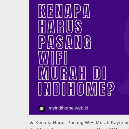
🔥 Kenapa Harus Pasang WiFi Murah Kayuring