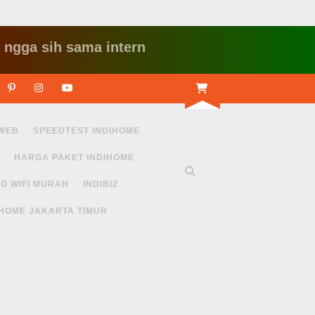
ih sama internet yang lambat gitu gitu aja dah 
r
Linkedin
Pinterest
Instagram
Youtube
 WEB
SPEEDTEST INDIHOME
HARGA PAKET INDIHOME
G WIFI MURAH
INDIBIZ
IHOME JAKARTA TIMUR