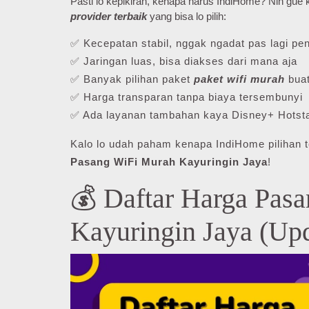
Pasti lo kepikiran, kenapa harus IndiHome? Nih gu
provider terbaik
yang bisa lo pilih:
✅ Kecepatan stabil, nggak ngadat pas lagi pen
✅ Jaringan luas, bisa diakses dari mana aja
✅ Banyak pilihan paket
paket wifi murah
buat
✅ Harga transparan tanpa biaya tersembunyi
✅ Ada layanan tambahan kaya Disney+ Hotsta
Kalo lo udah paham kenapa IndiHome pilihan t
Pasang WiFi Murah Kayuringin Jaya
!
💰 Daftar Harga Pas
Kayuringin Jaya (Upd