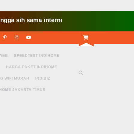
ih sama internet yang lambat gitu gitu aja dah n
r
Linkedin
Pinterest
Instagram
Youtube
 WEB
SPEEDTEST INDIHOME
HARGA PAKET INDIHOME
G WIFI MURAH
INDIBIZ
IHOME JAKARTA TIMUR