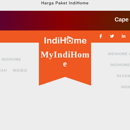
Harga Paket IndiHome
Cape ngga s
Facebook
Twitte
MyIndiHom
INDIHOME
INDIHOME
e
INDIHOME
RAH
INDIBIZ
PASAN
IND