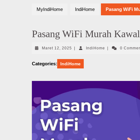
MyIndiHome
IndiHome
Pasang WiFi Mu
Pasang WiFi Murah Kawal
Maret
IndiHome
Maret 12, 2025
|
IndiHome
|
0 Comme
12,
2025
Categories:
IndiHome