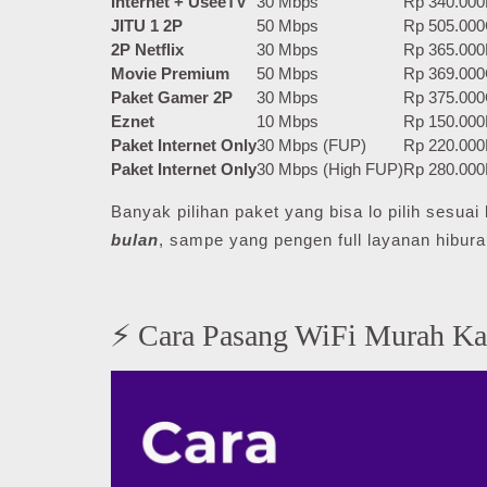
Internet + UseeTV
30 Mbps
Rp 340.000
JITU 1 2P
50 Mbps
Rp 505.000
2P Netflix
30 Mbps
Rp 365.000
Movie Premium
50 Mbps
Rp 369.000
Paket Gamer 2P
30 Mbps
Rp 375.000
Eznet
10 Mbps
Rp 150.000
Paket Internet Only
30 Mbps (FUP)
Rp 220.000
Paket Internet Only
30 Mbps (High FUP)
Rp 280.000
Banyak pilihan paket yang bisa lo pilih sesu
bulan
, sampe yang pengen full layanan hibura
⚡ Cara Pasang WiFi Murah Ka