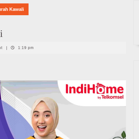
rah Kawali
i
nt
|
1:19 pm