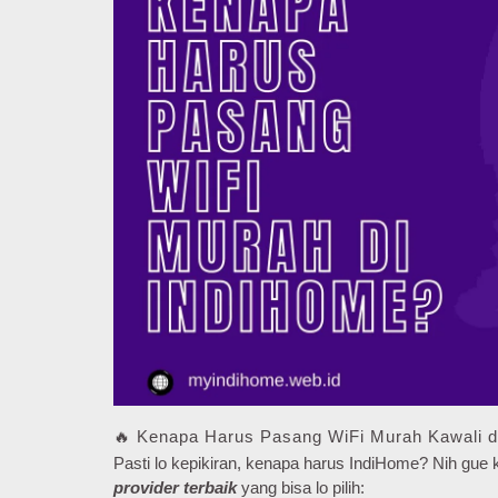
🔥 Kenapa Harus Pasang WiFi Murah Kawali d
Pasti lo kepikiran, kenapa harus IndiHome? Nih gu
provider terbaik
yang bisa lo pilih: