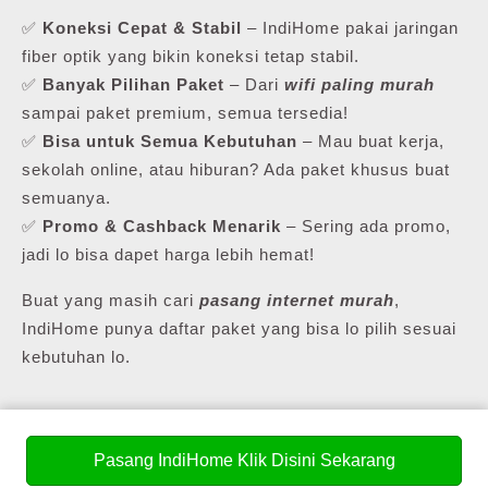
✅
Koneksi Cepat & Stabil
– IndiHome pakai jaringan
fiber optik yang bikin koneksi tetap stabil.
✅
Banyak Pilihan Paket
– Dari
wifi paling murah
sampai paket premium, semua tersedia!
✅
Bisa untuk Semua Kebutuhan
– Mau buat kerja,
sekolah online, atau hiburan? Ada paket khusus buat
semuanya.
✅
Promo & Cashback Menarik
– Sering ada promo,
jadi lo bisa dapet harga lebih hemat!
Buat yang masih cari
pasang internet murah
,
IndiHome punya daftar paket yang bisa lo pilih sesuai
kebutuhan lo.
💰 Daftar Harga Paket Pasang WiFi Murah
Pasang IndiHome Klik Disini Sekarang
Kajen (Terbaru 2025!)