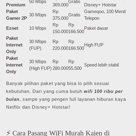
50 Mbps
Gratis
Premium
369.000
Disney+ Hotstar
Paket
Rp
Gameqoo, 100 Menit
30 Mbps
Gratis
Gamer 2P
375.000
Telepon
Rp
Rp
Eznet
10 Mbps
Paket dasar
150.000
166.500
Paket
30 Mbps
Rp
Rp
Internet
High FUP
(FUP)
220.000
166.500
Only
Paket
30 Mbps
Rp
Rp
Internet
Speed lebih stabil
(High FUP)
280.000
55.500
Only
Banyak pilihan paket yang bisa lo pilih sesuai
kebutuhan. Dari yang cuma butuh
wifi 100 ribu per
bulan
, sampe yang pengen full layanan hiburan kaya
Netflix dan Disney+ Hotstar!
⚡ Cara Pasang WiFi Murah Kajen di