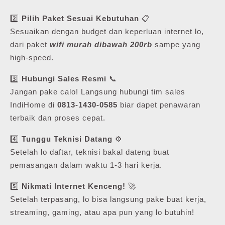
2️⃣
Pilih Paket Sesuai Kebutuhan
📋
Sesuaikan dengan budget dan keperluan internet lo,
dari paket
wifi murah dibawah 200rb
sampe yang
high-speed.
3️⃣
Hubungi Sales Resmi
📞
Jangan pake calo! Langsung hubungi tim sales
IndiHome di
0813-1430-0585
biar dapet penawaran
terbaik dan proses cepat.
4️⃣
Tunggu Teknisi Datang
⚙️
Setelah lo daftar, teknisi bakal dateng buat
pemasangan dalam waktu 1-3 hari kerja.
5️⃣
Nikmati Internet Kenceng!
🚀
Setelah terpasang, lo bisa langsung pake buat kerja,
streaming, gaming, atau apa pun yang lo butuhin!