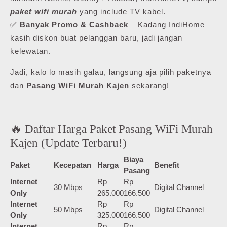
paket wifi murah
yang include TV kabel.
✅
Banyak Promo & Cashback
– Kadang IndiHome
kasih diskon buat pelanggan baru, jadi jangan
kelewatan.
Jadi, kalo lo masih galau, langsung aja pilih paketnya
dan
Pasang WiFi Murah Kajen
sekarang!
🔥 Daftar Harga Paket Pasang WiFi Murah
Kajen (Update Terbaru!)
Biaya
Paket
Kecepatan
Harga
Benefit
Pasang
Internet
Rp
Rp
30 Mbps
Digital Channel
Only
265.000
166.500
Internet
Rp
Rp
50 Mbps
Digital Channel
Only
325.000
166.500
Internet
Rp
Rp