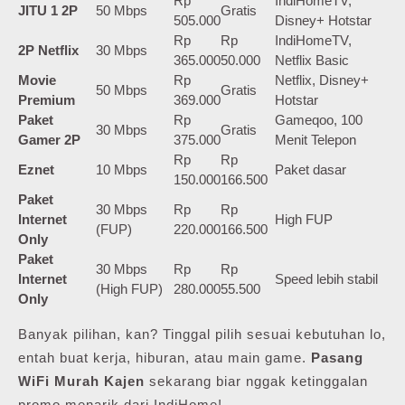
Rp
IndiHomeTV,
JITU 1 2P
50 Mbps
Gratis
505.000
Disney+ Hotstar
Rp
Rp
IndiHomeTV,
2P Netflix
30 Mbps
365.000
50.000
Netflix Basic
Movie
Rp
Netflix, Disney+
50 Mbps
Gratis
Premium
369.000
Hotstar
Paket
Rp
Gameqoo, 100
30 Mbps
Gratis
Gamer 2P
375.000
Menit Telepon
Rp
Rp
Eznet
10 Mbps
Paket dasar
150.000
166.500
Paket
30 Mbps
Rp
Rp
Internet
High FUP
(FUP)
220.000
166.500
Only
Paket
30 Mbps
Rp
Rp
Internet
Speed lebih stabil
(High FUP)
280.000
55.500
Only
Banyak pilihan, kan? Tinggal pilih sesuai kebutuhan lo,
entah buat kerja, hiburan, atau main game.
Pasang
WiFi Murah Kajen
sekarang biar nggak ketinggalan
promo menarik dari IndiHome!