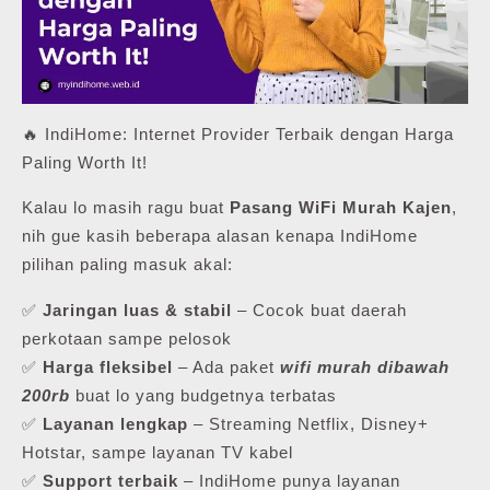
🔥 IndiHome: Internet Provider Terbaik dengan Harga
Paling Worth It!
Kalau lo masih ragu buat
Pasang WiFi Murah Kajen
,
nih gue kasih beberapa alasan kenapa IndiHome
pilihan paling masuk akal:
✅
Jaringan luas & stabil
– Cocok buat daerah
perkotaan sampe pelosok
✅
Harga fleksibel
– Ada paket
wifi murah dibawah
200rb
buat lo yang budgetnya terbatas
✅
Layanan lengkap
– Streaming Netflix, Disney+
Hotstar, sampe layanan TV kabel
✅
Support terbaik
– IndiHome punya layanan