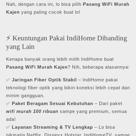
Nah, dengan cara ini, lo bisa pilih
Pasang WiFi Murah
Kajen
yang paling cocok buat lo!
⚡ Keuntungan Pakai IndiHome Dibanding
yang Lain
Kenapa banyak orang lebih milih IndiHome buat
Pasang WiFi Murah Kajen
? Nih, beberapa alasannya:
✅
Jaringan Fiber Optik Stabil
– IndiHome pakai
teknologi fiber optik yang bikin koneksi lebih cepat dan
minim gangguan.
✅
Paket Beragam Sesuai Kebutuhan
– Dari paket
wifi murah 100 ribuan
sampe yang premium, semua
ada!
✅
Layanan Streaming & TV Lengkap
– Lo bisa
nikmatin Netflix, Disney+ Hotstar, IndiHomeTV, sampe