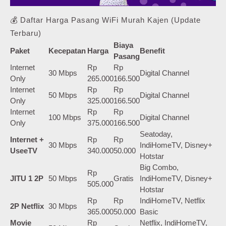
💰 Daftar Harga Pasang WiFi Murah Kajen (Update
Terbaru)
Biaya
Paket
Kecepatan
Harga
Benefit
Pasang
Internet
Rp
Rp
30 Mbps
Digital Channel
Only
265.000
166.500
Internet
Rp
Rp
50 Mbps
Digital Channel
Only
325.000
166.500
Internet
Rp
Rp
100 Mbps
Digital Channel
Only
375.000
166.500
Seatoday,
Internet +
Rp
Rp
30 Mbps
IndiHomeTV, Disney+
UseeTV
340.000
50.000
Hotstar
Big Combo,
Rp
JITU 1 2P
50 Mbps
Gratis
IndiHomeTV, Disney+
505.000
Hotstar
Rp
Rp
IndiHomeTV, Netflix
2P Netflix
30 Mbps
365.000
50.000
Basic
Movie
Rp
Netflix, IndiHomeTV,