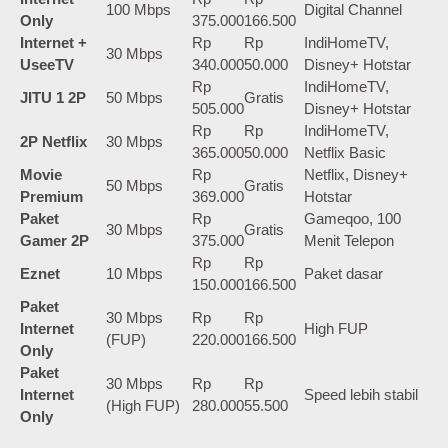
100 Mbps
Digital Channel
Only
375.000
166.500
Internet +
Rp
Rp
IndiHomeTV,
30 Mbps
UseeTV
340.000
50.000
Disney+ Hotstar
Rp
IndiHomeTV,
JITU 1 2P
50 Mbps
Gratis
505.000
Disney+ Hotstar
Rp
Rp
IndiHomeTV,
2P Netflix
30 Mbps
365.000
50.000
Netflix Basic
Movie
Rp
Netflix, Disney+
50 Mbps
Gratis
Premium
369.000
Hotstar
Paket
Rp
Gameqoo, 100
30 Mbps
Gratis
Gamer 2P
375.000
Menit Telepon
Rp
Rp
Eznet
10 Mbps
Paket dasar
150.000
166.500
Paket
30 Mbps
Rp
Rp
Internet
High FUP
(FUP)
220.000
166.500
Only
Paket
30 Mbps
Rp
Rp
Internet
Speed lebih stabil
(High FUP)
280.000
55.500
Only