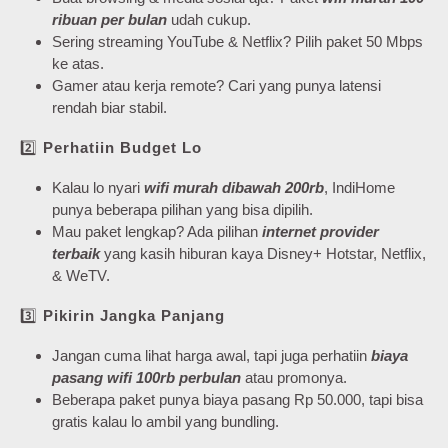
ribuan per bulan
udah cukup.
Sering streaming YouTube & Netflix? Pilih paket 50 Mbps
ke atas.
Gamer atau kerja remote? Cari yang punya latensi
rendah biar stabil.
2️⃣
Perhatiin Budget Lo
Kalau lo nyari
wifi murah dibawah 200rb
, IndiHome
punya beberapa pilihan yang bisa dipilih.
Mau paket lengkap? Ada pilihan
internet provider
terbaik
yang kasih hiburan kaya Disney+ Hotstar, Netflix,
& WeTV.
3️⃣
Pikirin Jangka Panjang
Jangan cuma lihat harga awal, tapi juga perhatiin
biaya
pasang wifi 100rb perbulan
atau promonya.
Beberapa paket punya biaya pasang Rp 50.000, tapi bisa
gratis kalau lo ambil yang bundling.