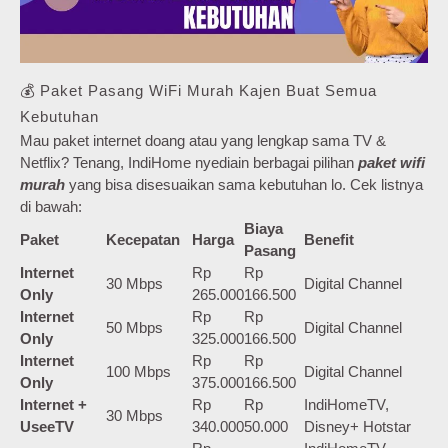
💰 Paket Pasang WiFi Murah Kajen Buat Semua
Kebutuhan
Mau paket internet doang atau yang lengkap sama TV &
Netflix? Tenang, IndiHome nyediain berbagai pilihan
paket wifi
murah
yang bisa disesuaikan sama kebutuhan lo. Cek listnya
di bawah:
Biaya
Paket
Kecepatan
Harga
Benefit
Pasang
Internet
Rp
Rp
30 Mbps
Digital Channel
Only
265.000
166.500
Internet
Rp
Rp
50 Mbps
Digital Channel
Only
325.000
166.500
Internet
Rp
Rp
100 Mbps
Digital Channel
Only
375.000
166.500
Internet +
Rp
Rp
IndiHomeTV,
30 Mbps
UseeTV
340.000
50.000
Disney+ Hotstar