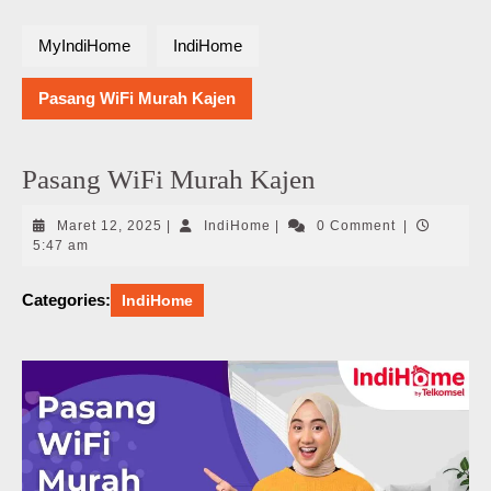
MyIndiHome
IndiHome
Pasang WiFi Murah Kajen
Pasang WiFi Murah Kajen
Maret
IndiHome
Maret 12, 2025
|
IndiHome
|
0 Comment
|
12,
5:47 am
2025
Categories:
IndiHome