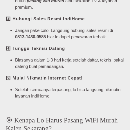
butuh
pasang wifi murah
atau sekalian TV & layanan
premium.
3️⃣
Hubungi Sales Resmi IndiHome
Jangan pake calo! Langsung hubungi sales resmi di
0813-1430-0585
biar lo dapet penawaran terbaik.
4️⃣
Tunggu Teknisi Datang
Biasanya dalam 1-3 hari kerja setelah daftar, teknisi bakal
dateng buat pemasangan.
5️⃣
Mulai Nikmatin Internet Cepat!
Setelah semuanya terpasang, lo bisa langsung nikmatin
layanan IndiHome.
🎯 Kenapa Lo Harus Pasang WiFi Murah
Kajen Sekarang?