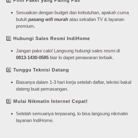
2️⃣
Pilih Paket yang Paling Pas
Sesuaikan dengan budget dan kebutuhan, apakah cuma
butuh
pasang wifi murah
atau sekalian TV & layanan
premium.
3️⃣
Hubungi Sales Resmi IndiHome
Jangan pake calo! Langsung hubungi sales resmi di
0813-1430-0585
biar lo dapet penawaran terbaik.
4️⃣
Tunggu Teknisi Datang
Biasanya dalam 1-3 hari kerja setelah daftar, teknisi bakal
dateng buat pemasangan.
5️⃣
Mulai Nikmatin Internet Cepat!
Setelah semuanya terpasang, lo bisa langsung nikmatin
layanan IndiHome.