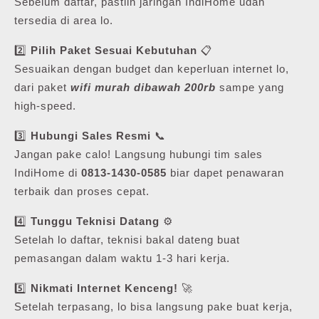
Sebelum daftar, pastiin jaringan IndiHome udah
tersedia di area lo.
2️⃣
Pilih Paket Sesuai Kebutuhan
📋
Sesuaikan dengan budget dan keperluan internet lo,
dari paket
wifi murah dibawah 200rb
sampe yang
high-speed.
3️⃣
Hubungi Sales Resmi
📞
Jangan pake calo! Langsung hubungi tim sales
IndiHome di
0813-1430-0585
biar dapet penawaran
terbaik dan proses cepat.
4️⃣
Tunggu Teknisi Datang
⚙️
Setelah lo daftar, teknisi bakal dateng buat
pemasangan dalam waktu 1-3 hari kerja.
5️⃣
Nikmati Internet Kenceng!
🚀
Setelah terpasang, lo bisa langsung pake buat kerja,