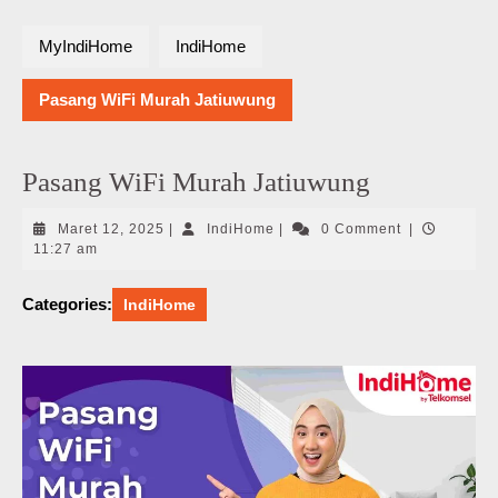
MyIndiHome
IndiHome
Pasang WiFi Murah Jatiuwung
Pasang WiFi Murah Jatiuwung
Maret
IndiHome
Maret 12, 2025
|
IndiHome
|
0 Comment
|
12,
11:27 am
2025
Categories:
IndiHome