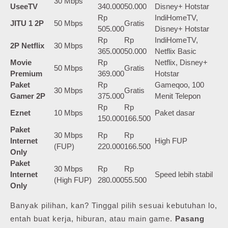
30 Mbps
UseeTV
340.000
50.000
Disney+ Hotstar
Rp
IndiHomeTV,
JITU 1 2P
50 Mbps
Gratis
505.000
Disney+ Hotstar
Rp
Rp
IndiHomeTV,
2P Netflix
30 Mbps
365.000
50.000
Netflix Basic
Movie
Rp
Netflix, Disney+
50 Mbps
Gratis
Premium
369.000
Hotstar
Paket
Rp
Gameqoo, 100
30 Mbps
Gratis
Gamer 2P
375.000
Menit Telepon
Rp
Rp
Eznet
10 Mbps
Paket dasar
150.000
166.500
Paket
30 Mbps
Rp
Rp
Internet
High FUP
(FUP)
220.000
166.500
Only
Paket
30 Mbps
Rp
Rp
Internet
Speed lebih stabil
(High FUP)
280.000
55.500
Only
Banyak pilihan, kan? Tinggal pilih sesuai kebutuhan lo,
entah buat kerja, hiburan, atau main game.
Pasang