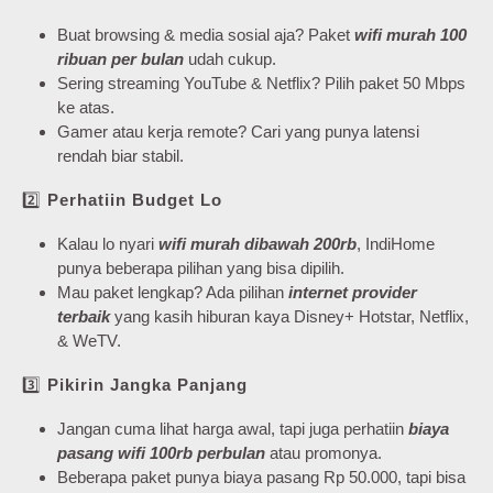
Buat browsing & media sosial aja? Paket
wifi murah 100
ribuan per bulan
udah cukup.
Sering streaming YouTube & Netflix? Pilih paket 50 Mbps
ke atas.
Gamer atau kerja remote? Cari yang punya latensi
rendah biar stabil.
2️⃣
Perhatiin Budget Lo
Kalau lo nyari
wifi murah dibawah 200rb
, IndiHome
punya beberapa pilihan yang bisa dipilih.
Mau paket lengkap? Ada pilihan
internet provider
terbaik
yang kasih hiburan kaya Disney+ Hotstar, Netflix,
& WeTV.
3️⃣
Pikirin Jangka Panjang
Jangan cuma lihat harga awal, tapi juga perhatiin
biaya
pasang wifi 100rb perbulan
atau promonya.
Beberapa paket punya biaya pasang Rp 50.000, tapi bisa