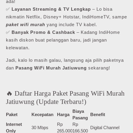
ada!
✅
Layanan Streaming & TV Lengkap
– Lo bisa
nikmatin Netflix, Disney+ Hotstar, IndiHomeTV, sampe
paket wifi murah
yang include TV kabel.
✅
Banyak Promo & Cashback
– Kadang IndiHome
kasih diskon buat pelanggan baru, jadi jangan
kelewatan.
Jadi, kalo lo masih galau, langsung aja pilih paketnya
dan
Pasang WiFi Murah Jatiuwung
sekarang!
🔥 Daftar Harga Paket Pasang WiFi Murah
Jatiuwung (Update Terbaru!)
Biaya
Paket
Kecepatan
Harga
Benefit
Pasang
Internet
Rp
Rp
30 Mbps
Digital Channel
Only
265.000
166.500