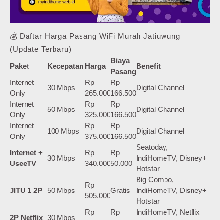
💰 Daftar Harga Pasang WiFi Murah Jatiuwung
(Update Terbaru)
Biaya
Paket
Kecepatan
Harga
Benefit
Pasang
Internet
Rp
Rp
30 Mbps
Digital Channel
Only
265.000
166.500
Internet
Rp
Rp
50 Mbps
Digital Channel
Only
325.000
166.500
Internet
Rp
Rp
100 Mbps
Digital Channel
Only
375.000
166.500
Seatoday,
Internet +
Rp
Rp
30 Mbps
IndiHomeTV, Disney+
UseeTV
340.000
50.000
Hotstar
Big Combo,
Rp
JITU 1 2P
50 Mbps
Gratis
IndiHomeTV, Disney+
505.000
Hotstar
Rp
Rp
IndiHomeTV, Netflix
2P Netflix
30 Mbps