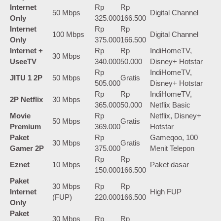
Internet
Rp
Rp
50 Mbps
Digital Channel
Only
325.000
166.500
Internet
Rp
Rp
100 Mbps
Digital Channel
Only
375.000
166.500
Internet +
Rp
Rp
IndiHomeTV,
30 Mbps
UseeTV
340.000
50.000
Disney+ Hotstar
Rp
IndiHomeTV,
JITU 1 2P
50 Mbps
Gratis
505.000
Disney+ Hotstar
Rp
Rp
IndiHomeTV,
2P Netflix
30 Mbps
365.000
50.000
Netflix Basic
Movie
Rp
Netflix, Disney+
50 Mbps
Gratis
Premium
369.000
Hotstar
Paket
Rp
Gameqoo, 100
30 Mbps
Gratis
Gamer 2P
375.000
Menit Telepon
Rp
Rp
Eznet
10 Mbps
Paket dasar
150.000
166.500
Paket
30 Mbps
Rp
Rp
Internet
High FUP
(FUP)
220.000
166.500
Only
Paket
30 Mbps
Rp
Rp