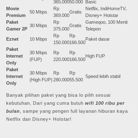
365.000
50.000
Basic
Movie
Rp
Netflix, IndiHomeTV,
50 Mbps
Gratis
Premium
369.000
Disney+ Hotstar
Paket
Rp
Gameqoo, 100 Menit
30 Mbps
Gratis
Gamer 2P
375.000
Telepon
Rp
Rp
Eznet
10 Mbps
Paket dasar
150.000
166.500
Paket
30 Mbps
Rp
Rp
Internet
High FUP
(FUP)
220.000
166.500
Only
Paket
30 Mbps
Rp
Rp
Internet
Speed lebih stabil
(High FUP)
280.000
55.500
Only
Banyak pilihan paket yang bisa lo pilih sesuai
kebutuhan. Dari yang cuma butuh
wifi 100 ribu per
bulan
, sampe yang pengen full layanan hiburan kaya
Netflix dan Disney+ Hotstar!