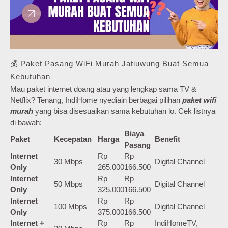
💰 Paket Pasang WiFi Murah Jatiuwung Buat Semua
Kebutuhan
Mau paket internet doang atau yang lengkap sama TV &
Netflix? Tenang, IndiHome nyediain berbagai pilihan
paket wifi
murah
yang bisa disesuaikan sama kebutuhan lo. Cek listnya
di bawah:
Biaya
Paket
Kecepatan
Harga
Benefit
Pasang
Internet
Rp
Rp
30 Mbps
Digital Channel
Only
265.000
166.500
Internet
Rp
Rp
50 Mbps
Digital Channel
Only
325.000
166.500
Internet
Rp
Rp
100 Mbps
Digital Channel
Only
375.000
166.500
Internet +
Rp
Rp
IndiHomeTV,