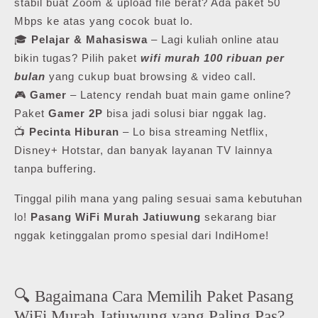
stabil buat Zoom & upload file berat? Ada paket 50
Mbps ke atas yang cocok buat lo.
🎓
Pelajar & Mahasiswa
– Lagi kuliah online atau
bikin tugas? Pilih paket
wifi murah 100 ribuan per
bulan
yang cukup buat browsing & video call.
🎮
Gamer
– Latency rendah buat main game online?
Paket
Gamer 2P
bisa jadi solusi biar nggak lag.
📺
Pecinta Hiburan
– Lo bisa streaming Netflix,
Disney+ Hotstar, dan banyak layanan TV lainnya
tanpa buffering.
Tinggal pilih mana yang paling sesuai sama kebutuhan
lo!
Pasang WiFi Murah Jatiuwung
sekarang biar
nggak ketinggalan promo spesial dari IndiHome!
🔍 Bagaimana Cara Memilih Paket Pasang
WiFi Murah Jatiuwung yang Paling Pas?