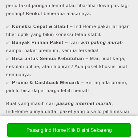
perlu takut jaringan lemot atau tiba-tiba down pas lagi
penting! Berikut beberapa alasannya:
✅
Koneksi Cepat & Stabil
– IndiHome pakai jaringan
fiber optik yang bikin koneksi tetap stabil.
✅
Banyak Pilihan Paket
– Dari
wifi paling murah
sampai paket premium, semua tersedia!
✅
Bisa untuk Semua Kebutuhan
– Mau buat kerja,
sekolah online, atau hiburan? Ada paket khusus buat
semuanya.
✅
Promo & Cashback Menarik
– Sering ada promo,
jadi lo bisa dapet harga lebih hemat!
Buat yang masih cari
pasang internet murah
,
IndiHome punya daftar paket yang bisa lo pilih sesuai
kebutuhan lo.
Pasang IndiHome Klik Disini Sekarang