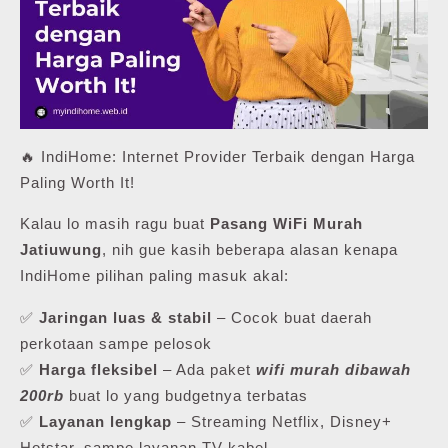
🔥 IndiHome: Internet Provider Terbaik dengan Harga
Paling Worth It!
Kalau lo masih ragu buat
Pasang WiFi Murah
Jatiuwung
, nih gue kasih beberapa alasan kenapa
IndiHome pilihan paling masuk akal:
✅
Jaringan luas & stabil
– Cocok buat daerah
perkotaan sampe pelosok
✅
Harga fleksibel
– Ada paket
wifi murah dibawah
200rb
buat lo yang budgetnya terbatas
✅
Layanan lengkap
– Streaming Netflix, Disney+
Hotstar, sampe layanan TV kabel