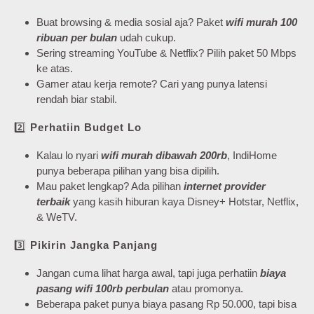
Buat browsing & media sosial aja? Paket
wifi murah 100
ribuan per bulan
udah cukup.
Sering streaming YouTube & Netflix? Pilih paket 50 Mbps
ke atas.
Gamer atau kerja remote? Cari yang punya latensi
rendah biar stabil.
2️⃣
Perhatiin Budget Lo
Kalau lo nyari
wifi murah dibawah 200rb
, IndiHome
punya beberapa pilihan yang bisa dipilih.
Mau paket lengkap? Ada pilihan
internet provider
terbaik
yang kasih hiburan kaya Disney+ Hotstar, Netflix,
& WeTV.
3️⃣
Pikirin Jangka Panjang
Jangan cuma lihat harga awal, tapi juga perhatiin
biaya
pasang wifi 100rb perbulan
atau promonya.
Beberapa paket punya biaya pasang Rp 50.000, tapi bisa