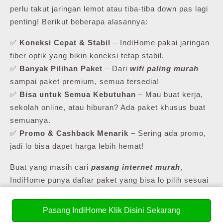
perlu takut jaringan lemot atau tiba-tiba down pas lagi
penting! Berikut beberapa alasannya:
✅
Koneksi Cepat & Stabil
– IndiHome pakai jaringan
fiber optik yang bikin koneksi tetap stabil.
✅
Banyak Pilihan Paket
– Dari
wifi paling murah
sampai paket premium, semua tersedia!
✅
Bisa untuk Semua Kebutuhan
– Mau buat kerja,
sekolah online, atau hiburan? Ada paket khusus buat
semuanya.
✅
Promo & Cashback Menarik
– Sering ada promo,
jadi lo bisa dapet harga lebih hemat!
Buat yang masih cari
pasang internet murah
,
IndiHome punya daftar paket yang bisa lo pilih sesuai
kebutuhan lo.
Pasang IndiHome Klik Disini Sekarang