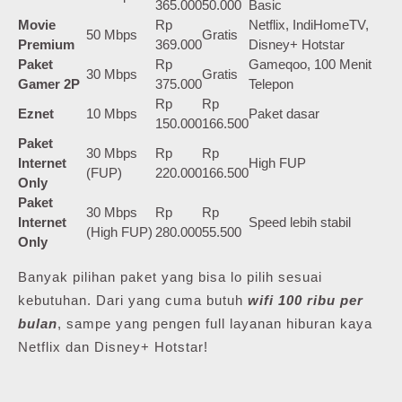
365.000
50.000
Basic
Movie
Rp
Netflix, IndiHomeTV,
50 Mbps
Gratis
Premium
369.000
Disney+ Hotstar
Paket
Rp
Gameqoo, 100 Menit
30 Mbps
Gratis
Gamer 2P
375.000
Telepon
Rp
Rp
Eznet
10 Mbps
Paket dasar
150.000
166.500
Paket
30 Mbps
Rp
Rp
Internet
High FUP
(FUP)
220.000
166.500
Only
Paket
30 Mbps
Rp
Rp
Internet
Speed lebih stabil
(High FUP)
280.000
55.500
Only
Banyak pilihan paket yang bisa lo pilih sesuai
kebutuhan. Dari yang cuma butuh
wifi 100 ribu per
bulan
, sampe yang pengen full layanan hiburan kaya
Netflix dan Disney+ Hotstar!