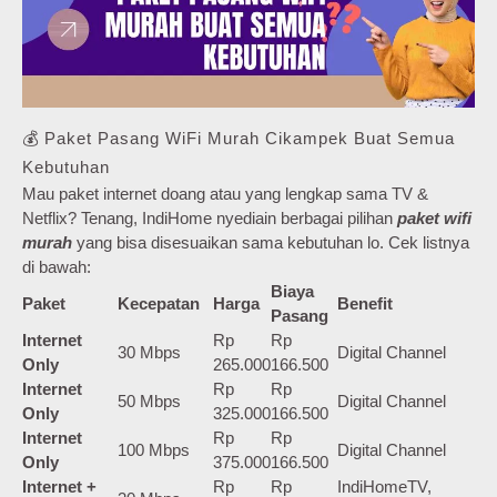
💰 Paket Pasang WiFi Murah Cikampek Buat Semua
Kebutuhan
Mau paket internet doang atau yang lengkap sama TV &
Netflix? Tenang, IndiHome nyediain berbagai pilihan
paket wifi
murah
yang bisa disesuaikan sama kebutuhan lo. Cek listnya
di bawah:
Biaya
Paket
Kecepatan
Harga
Benefit
Pasang
Internet
Rp
Rp
30 Mbps
Digital Channel
Only
265.000
166.500
Internet
Rp
Rp
50 Mbps
Digital Channel
Only
325.000
166.500
Internet
Rp
Rp
100 Mbps
Digital Channel
Only
375.000
166.500
Internet +
Rp
Rp
IndiHomeTV,