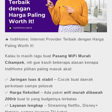
🔥 IndiHome: Internet Provider Terbaik dengan Harga
Paling Worth It!
Kalau lo masih ragu buat
Pasang WiFi Murah
Cikampek
, nih gue kasih beberapa alasan kenapa
IndiHome pilihan paling masuk akal:
✅
Jaringan luas & stabil
– Cocok buat daerah
perkotaan sampe pelosok
✅
Harga fleksibel
– Ada paket
wifi murah dibawah
200rb
buat lo yang budgetnya terbatas
✅
Layanan lengkap
– Streaming Netflix, Disney+
Hotstar, sampe layanan TV kabel