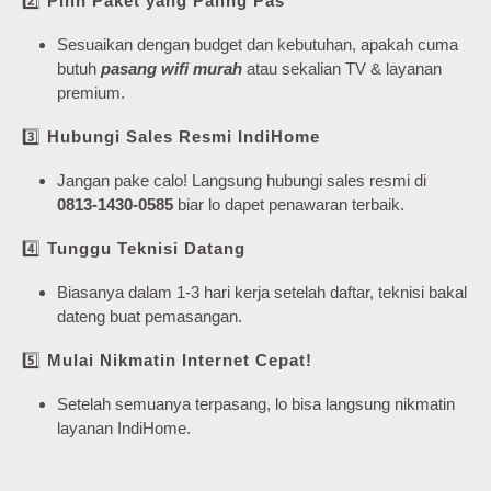
2️⃣
Pilih Paket yang Paling Pas
Sesuaikan dengan budget dan kebutuhan, apakah cuma
butuh
pasang wifi murah
atau sekalian TV & layanan
premium.
3️⃣
Hubungi Sales Resmi IndiHome
Jangan pake calo! Langsung hubungi sales resmi di
0813-1430-0585
biar lo dapet penawaran terbaik.
4️⃣
Tunggu Teknisi Datang
Biasanya dalam 1-3 hari kerja setelah daftar, teknisi bakal
dateng buat pemasangan.
5️⃣
Mulai Nikmatin Internet Cepat!
Setelah semuanya terpasang, lo bisa langsung nikmatin
layanan IndiHome.