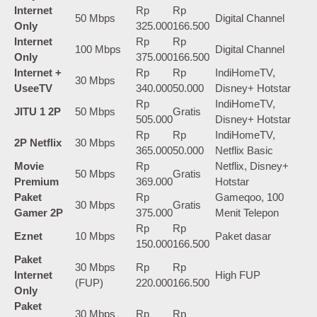
Internet
Rp
Rp
50 Mbps
Digital Channel
Only
325.000
166.500
Internet
Rp
Rp
100 Mbps
Digital Channel
Only
375.000
166.500
Internet +
Rp
Rp
IndiHomeTV,
30 Mbps
UseeTV
340.000
50.000
Disney+ Hotstar
Rp
IndiHomeTV,
JITU 1 2P
50 Mbps
Gratis
505.000
Disney+ Hotstar
Rp
Rp
IndiHomeTV,
2P Netflix
30 Mbps
365.000
50.000
Netflix Basic
Movie
Rp
Netflix, Disney+
50 Mbps
Gratis
Premium
369.000
Hotstar
Paket
Rp
Gameqoo, 100
30 Mbps
Gratis
Gamer 2P
375.000
Menit Telepon
Rp
Rp
Eznet
10 Mbps
Paket dasar
150.000
166.500
Paket
30 Mbps
Rp
Rp
Internet
High FUP
(FUP)
220.000
166.500
Only
Paket
30 Mbps
Rp
Rp