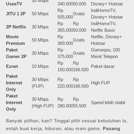
30 Mbps
UseeTV
340.000
50.000
Disney+ Hotstar
Rp
IndiHomeTV,
JITU 1 2P
50 Mbps
Gratis
505.000
Disney+ Hotstar
Rp
Rp
IndiHomeTV,
2P Netflix
30 Mbps
365.000
50.000
Netflix Basic
Movie
Rp
Netflix, Disney+
50 Mbps
Gratis
Premium
369.000
Hotstar
Paket
Rp
Gameqoo, 100
30 Mbps
Gratis
Gamer 2P
375.000
Menit Telepon
Rp
Rp
Eznet
10 Mbps
Paket dasar
150.000
166.500
Paket
30 Mbps
Rp
Rp
Internet
High FUP
(FUP)
220.000
166.500
Only
Paket
30 Mbps
Rp
Rp
Internet
Speed lebih stabil
(High FUP)
280.000
55.500
Only
Banyak pilihan, kan? Tinggal pilih sesuai kebutuhan lo,
entah buat kerja, hiburan, atau main game.
Pasang