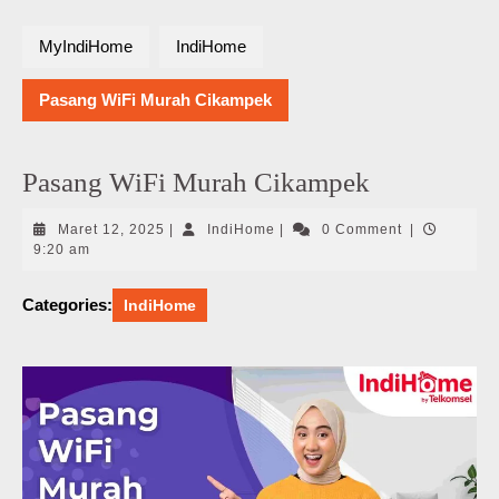
MyIndiHome
IndiHome
Pasang WiFi Murah Cikampek
Pasang WiFi Murah Cikampek
Maret
IndiHome
Maret 12, 2025
|
IndiHome
|
0 Comment
|
12,
9:20 am
2025
Categories:
IndiHome