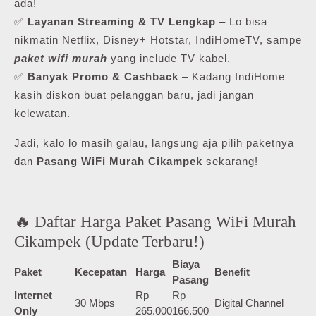
ada!
✅
Layanan Streaming & TV Lengkap
– Lo bisa
nikmatin Netflix, Disney+ Hotstar, IndiHomeTV, sampe
paket wifi murah
yang include TV kabel.
✅
Banyak Promo & Cashback
– Kadang IndiHome
kasih diskon buat pelanggan baru, jadi jangan
kelewatan.
Jadi, kalo lo masih galau, langsung aja pilih paketnya
dan
Pasang WiFi Murah Cikampek
sekarang!
🔥 Daftar Harga Paket Pasang WiFi Murah
Cikampek (Update Terbaru!)
Biaya
Paket
Kecepatan
Harga
Benefit
Pasang
Internet
Rp
Rp
30 Mbps
Digital Channel
Only
265.000
166.500