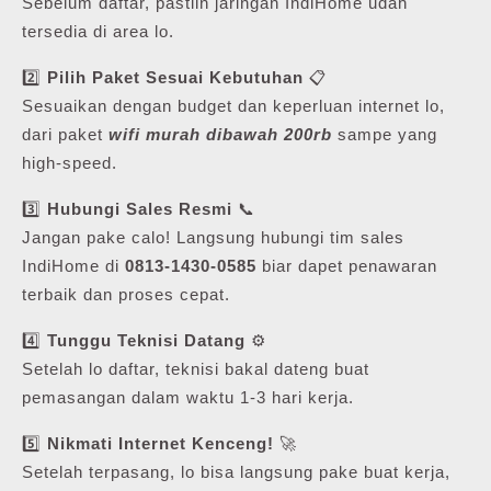
Sebelum daftar, pastiin jaringan IndiHome udah
tersedia di area lo.
2️⃣
Pilih Paket Sesuai Kebutuhan
📋
Sesuaikan dengan budget dan keperluan internet lo,
dari paket
wifi murah dibawah 200rb
sampe yang
high-speed.
3️⃣
Hubungi Sales Resmi
📞
Jangan pake calo! Langsung hubungi tim sales
IndiHome di
0813-1430-0585
biar dapet penawaran
terbaik dan proses cepat.
4️⃣
Tunggu Teknisi Datang
⚙️
Setelah lo daftar, teknisi bakal dateng buat
pemasangan dalam waktu 1-3 hari kerja.
5️⃣
Nikmati Internet Kenceng!
🚀
Setelah terpasang, lo bisa langsung pake buat kerja,