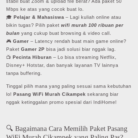
stabil buat Zoom & upload file berat? Ada paket 50
Mbps ke atas yang cocok buat lo.
🎓
Pelajar & Mahasiswa
– Lagi kuliah online atau
bikin tugas? Pilih paket
wifi murah 100 ribuan per
bulan
yang cukup buat browsing & video call.
🎮
Gamer
– Latency rendah buat main game online?
Paket
Gamer 2P
bisa jadi solusi biar nggak lag.
📺
Pecinta Hiburan
– Lo bisa streaming Netflix,
Disney+ Hotstar, dan banyak layanan TV lainnya
tanpa buffering.
Tinggal pilih mana yang paling sesuai sama kebutuhan
lo!
Pasang WiFi Murah Cikampek
sekarang biar
nggak ketinggalan promo spesial dari IndiHome!
🔍 Bagaimana Cara Memilih Paket Pasang
WiFi Murah Cikampek yang Paling Pas?