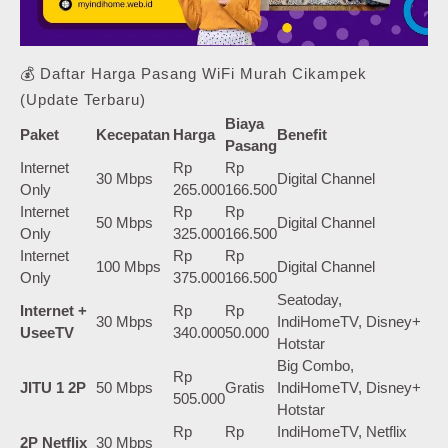
💰 Daftar Harga Pasang WiFi Murah Cikampek
(Update Terbaru)
Biaya
Paket
Kecepatan
Harga
Benefit
Pasang
Internet
Rp
Rp
30 Mbps
Digital Channel
Only
265.000
166.500
Internet
Rp
Rp
50 Mbps
Digital Channel
Only
325.000
166.500
Internet
Rp
Rp
100 Mbps
Digital Channel
Only
375.000
166.500
Seatoday,
Internet +
Rp
Rp
30 Mbps
IndiHomeTV, Disney+
UseeTV
340.000
50.000
Hotstar
Big Combo,
Rp
JITU 1 2P
50 Mbps
Gratis
IndiHomeTV, Disney+
505.000
Hotstar
Rp
Rp
IndiHomeTV, Netflix
2P Netflix
30 Mbps