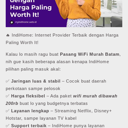
🔥 IndiHome: Internet Provider Terbaik dengan Harga
Paling Worth It!
Kalau lo masih ragu buat
Pasang WiFi Murah Batam
,
nih gue kasih beberapa alasan kenapa IndiHome
pilihan paling masuk akal:
✅
Jaringan luas & stabil
– Cocok buat daerah
perkotaan sampe pelosok
✅
Harga fleksibel
– Ada paket
wifi murah dibawah
200rb
buat lo yang budgetnya terbatas
✅
Layanan lengkap
– Streaming Netflix, Disney+
Hotstar, sampe layanan TV kabel
✅
Support terbaik
– IndiHome punya layanan