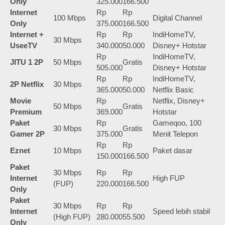
Only
325.000
166.500
Internet
Rp
Rp
100 Mbps
Digital Channel
Only
375.000
166.500
Internet +
Rp
Rp
IndiHomeTV,
30 Mbps
UseeTV
340.000
50.000
Disney+ Hotstar
Rp
IndiHomeTV,
JITU 1 2P
50 Mbps
Gratis
505.000
Disney+ Hotstar
Rp
Rp
IndiHomeTV,
2P Netflix
30 Mbps
365.000
50.000
Netflix Basic
Movie
Rp
Netflix, Disney+
50 Mbps
Gratis
Premium
369.000
Hotstar
Paket
Rp
Gameqoo, 100
30 Mbps
Gratis
Gamer 2P
375.000
Menit Telepon
Rp
Rp
Eznet
10 Mbps
Paket dasar
150.000
166.500
Paket
30 Mbps
Rp
Rp
Internet
High FUP
(FUP)
220.000
166.500
Only
Paket
30 Mbps
Rp
Rp
Internet
Speed lebih stabil
(High FUP)
280.000
55.500
Only