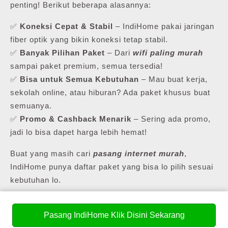
penting! Berikut beberapa alasannya:
✅
Koneksi Cepat & Stabil
– IndiHome pakai jaringan
fiber optik yang bikin koneksi tetap stabil.
✅
Banyak Pilihan Paket
– Dari
wifi paling murah
sampai paket premium, semua tersedia!
✅
Bisa untuk Semua Kebutuhan
– Mau buat kerja,
sekolah online, atau hiburan? Ada paket khusus buat
semuanya.
✅
Promo & Cashback Menarik
– Sering ada promo,
jadi lo bisa dapet harga lebih hemat!
Buat yang masih cari
pasang internet murah
,
IndiHome punya daftar paket yang bisa lo pilih sesuai
kebutuhan lo.
Pasang IndiHome Klik Disini Sekarang
💰 Daftar Harga Paket Pasang WiFi Murah