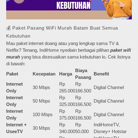
💰 Paket Pasang WiFi Murah Batam Buat Semua
Kebutuhan
Mau paket internet doang atau yang lengkap sama TV &
Netflix? Tenang, IndiHome nyediain berbagai pilihan
paket wifi
murah
yang bisa disesuaikan sama kebutuhan lo. Cek listnya
di bawah:
Biaya
Paket
Kecepatan
Harga
Benefit
Pasang
Internet
Rp
Rp
30 Mbps
Digital Channel
Only
265.000
166.500
Internet
Rp
Rp
50 Mbps
Digital Channel
Only
325.000
166.500
Internet
Rp
Rp
100 Mbps
Digital Channel
Only
375.000
166.500
Internet +
Rp
Rp
IndiHomeTV,
30 Mbps
UseeTV
340.000
50.000
Disney+ Hotstar