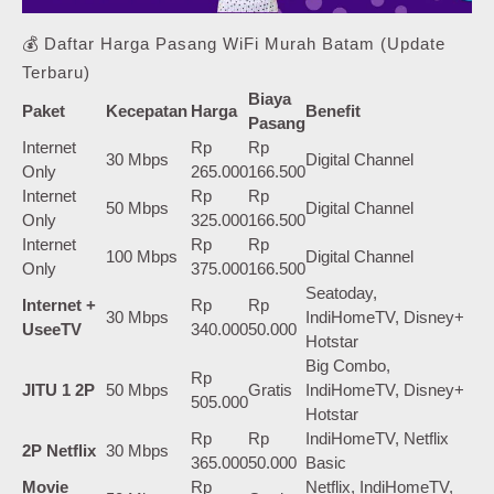
💰 Daftar Harga Pasang WiFi Murah Batam (Update
Terbaru)
Biaya
Paket
Kecepatan
Harga
Benefit
Pasang
Internet
Rp
Rp
30 Mbps
Digital Channel
Only
265.000
166.500
Internet
Rp
Rp
50 Mbps
Digital Channel
Only
325.000
166.500
Internet
Rp
Rp
100 Mbps
Digital Channel
Only
375.000
166.500
Seatoday,
Internet +
Rp
Rp
30 Mbps
IndiHomeTV, Disney+
UseeTV
340.000
50.000
Hotstar
Big Combo,
Rp
JITU 1 2P
50 Mbps
Gratis
IndiHomeTV, Disney+
505.000
Hotstar
Rp
Rp
IndiHomeTV, Netflix
2P Netflix
30 Mbps
365.000
50.000
Basic
Movie
Rp
Netflix, IndiHomeTV,