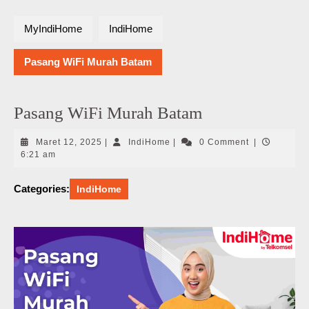
MyIndiHome
IndiHome
Pasang WiFi Murah Batam
Pasang WiFi Murah Batam
Maret
IndiHome
Maret 12, 2025
|
IndiHome
|
0 Comment
|
12,
6:21 am
2025
Categories:
IndiHome