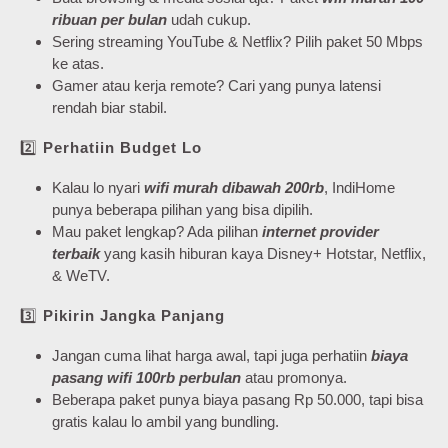
ribuan per bulan
udah cukup.
Sering streaming YouTube & Netflix? Pilih paket 50 Mbps
ke atas.
Gamer atau kerja remote? Cari yang punya latensi
rendah biar stabil.
2️⃣
Perhatiin Budget Lo
Kalau lo nyari
wifi murah dibawah 200rb
, IndiHome
punya beberapa pilihan yang bisa dipilih.
Mau paket lengkap? Ada pilihan
internet provider
terbaik
yang kasih hiburan kaya Disney+ Hotstar, Netflix,
& WeTV.
3️⃣
Pikirin Jangka Panjang
Jangan cuma lihat harga awal, tapi juga perhatiin
biaya
pasang wifi 100rb perbulan
atau promonya.
Beberapa paket punya biaya pasang Rp 50.000, tapi bisa
gratis kalau lo ambil yang bundling.