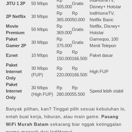
Rp
IndiHomeTV,
JITU 1 2P
50 Mbps
Gratis
505.000
Disney+ Hotstar
Rp
Rp
IndiHomeTV,
2P Netflix
30 Mbps
365.000
50.000
Netflix Basic
Movie
Rp
Netflix, Disney+
50 Mbps
Gratis
Premium
369.000
Hotstar
Paket
Rp
Gameqoo, 100
30 Mbps
Gratis
Gamer 2P
375.000
Menit Telepon
Rp
Rp
Eznet
10 Mbps
Paket dasar
150.000
166.500
Paket
30 Mbps
Rp
Rp
Internet
High FUP
(FUP)
220.000
166.500
Only
Paket
30 Mbps
Rp
Rp
Internet
Speed lebih stabil
(High FUP)
280.000
55.500
Only
Banyak pilihan, kan? Tinggal pilih sesuai kebutuhan lo,
entah buat kerja, hiburan, atau main game.
Pasang
WiFi Murah Batam
sekarang biar nggak ketinggalan
promo menarik dari IndiHome!