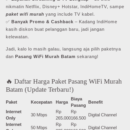
nikmatin Netflix, Disney+ Hotstar, IndiHomeTV, sampe
paket wifi murah
yang include TV kabel.
✅
Banyak Promo & Cashback
– Kadang IndiHome
kasih diskon buat pelanggan baru, jadi jangan
kelewatan.
Jadi, kalo lo masih galau, langsung aja pilih paketnya
dan
Pasang WiFi Murah Batam
sekarang!
🔥 Daftar Harga Paket Pasang WiFi Murah
Batam (Update Terbaru!)
Biaya
Paket
Kecepatan
Harga
Benefit
Pasang
Internet
Rp
Rp
30 Mbps
Digital Channel
Only
265.000
166.500
Internet
Rp
Rp
50 Mbps
Digital Channel