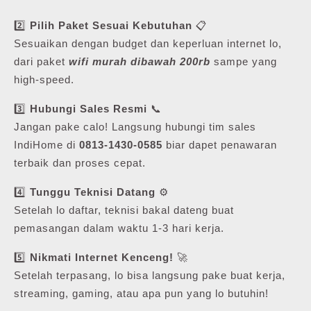
2️⃣
Pilih Paket Sesuai Kebutuhan
📋
Sesuaikan dengan budget dan keperluan internet lo,
dari paket
wifi murah dibawah 200rb
sampe yang
high-speed.
3️⃣
Hubungi Sales Resmi
📞
Jangan pake calo! Langsung hubungi tim sales
IndiHome di
0813-1430-0585
biar dapet penawaran
terbaik dan proses cepat.
4️⃣
Tunggu Teknisi Datang
⚙️
Setelah lo daftar, teknisi bakal dateng buat
pemasangan dalam waktu 1-3 hari kerja.
5️⃣
Nikmati Internet Kenceng!
🚀
Setelah terpasang, lo bisa langsung pake buat kerja,
streaming, gaming, atau apa pun yang lo butuhin!