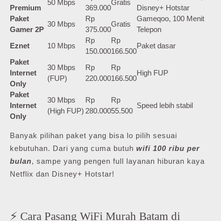
50 Mbps
Gratis
Premium
369.000
Disney+ Hotstar
Paket
Rp
Gameqoo, 100 Menit
30 Mbps
Gratis
Gamer 2P
375.000
Telepon
Rp
Rp
Eznet
10 Mbps
Paket dasar
150.000
166.500
Paket
30 Mbps
Rp
Rp
Internet
High FUP
(FUP)
220.000
166.500
Only
Paket
30 Mbps
Rp
Rp
Internet
Speed lebih stabil
(High FUP)
280.000
55.500
Only
Banyak pilihan paket yang bisa lo pilih sesuai
kebutuhan. Dari yang cuma butuh
wifi 100 ribu per
bulan
, sampe yang pengen full layanan hiburan kaya
Netflix dan Disney+ Hotstar!
⚡ Cara Pasang WiFi Murah Batam di