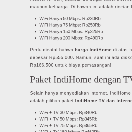
maupun keluarga. Di bawah ini adalah rincian
WiFi Hanya 50 Mbps: Rp230Rb
WiFi Hanya 75 Mbps: Rp250Rb
WiFi Hanya 150 Mbps: Rp325Rb
WiFi Hanya 200 Mbps: Rp490Rb
Perlu dicatat bahwa
harga IndiHome
di atas 
sebesar Rp555.000. Namun, saat ini ada dis
Rp166.500 untuk biaya pemasangan!
Paket IndiHome dengan T
Selain hanya menyediakan internet, IndiHom
adalah pilihan paket
IndiHome TV dan Intern
WiFi + TV 30 Mbps: Rp340Rb
WiFi + TV 50 Mbps: Rp345Rb
WiFi + TV 75 Mbps: Rp365Rb
WiFi + TV 150 Mbps: Rp460Rb