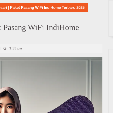
ari | Paket Pasang WiFi IndiHome Terbaru 2025
t Pasang WiFi IndiHome
|
3:15 pm