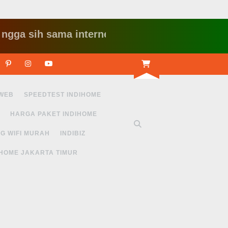
sih sama internet yang lambat gitu gitu aja dah 
r
Linkedin
Pinterest
Instagram
Youtube
 WEB
SPEEDTEST INDIHOME
HARGA PAKET INDIHOME
G WIFI MURAH
INDIBIZ
IHOME JAKARTA TIMUR