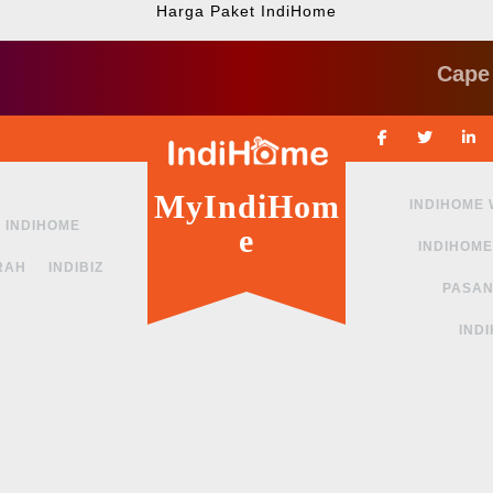
Harga Paket IndiHome
Cape ngga 
Facebook
Twitte
MyIndiHom
INDIHOME
INDIHOME
e
INDIHOME
RAH
INDIBIZ
PASAN
IND