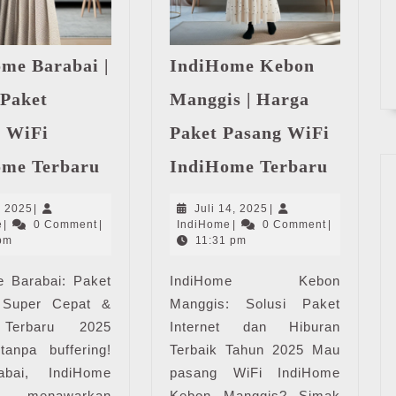
me Barabai |
IndiHome Kebon
Paket
Manggis | Harga
 WiFi
Paket Pasang WiFi
IndiHome
IndiHo
ome Terbaru
IndiHome Terbaru
Barabai
Kebon
|
Manggi
Juli
Juli
, 2025
|
Juli 14, 2025
|
Harga
|
IndiHome
9,
IndiHome
14,
e
|
0 Comment
|
IndiHome
|
0 Comment
|
Paket
Harga
2025
2025
pm
11:31 pm
Pasang
Paket
e Barabai: Paket
WiFi
IndiHome Kebon
Pasang
IndiHome
WiFi
t Super Cepat &
Manggis: Solusi Paket
Terbaru
IndiHo
Terbaru 2025
Internet dan Hiburan
Terbaru
tanpa buffering!
Terbaik Tahun 2025 Mau
abai, IndiHome
pasang WiFi IndiHome
 menawarkan
Kebon Manggis? Simak