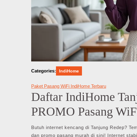
Categories:
IndiHome
Paket Pasang WiFi IndiHome Terbaru
Daftar IndiHome Tan
PROMO Pasang WiFi
Butuh internet kencang di Tanjung Redep? T
dan promo pasang murah di sini! Internet stab