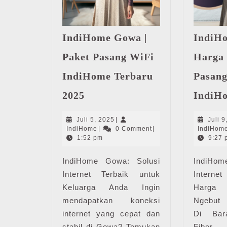
IndiHome Gowa |
IndiHo
Paket Pasang WiFi
Harga 
IndiHome Terbaru
Pasang
IndiHome
2025
IndiH
Gowa
|
Juli
Juli 5, 2025
|
Juli 9
Paket
IndiHome
5,
IndiHome
|
0 Comment
|
IndiHom
Pasang
2025
1:52 pm
9:27 
WiFi
IndiHome Gowa: Solusi
IndiHome
IndiHom
Terbaru
Internet Terbaik untuk
Interne
2025
Keluarga Anda Ingin
Harga 
mendapatkan koneksi
Ngebut 
internet yang cepat dan
Di Bar
stabil di Gowa? Temukan
Fiber