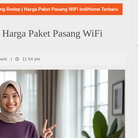
ng Redep | Harga Paket Pasang WiFi IndiHome Terbaru
 Harga Paket Pasang WiFi
ment
|
11:54 pm