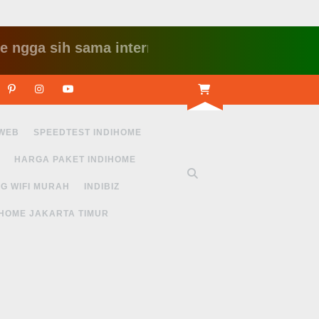
 sih sama internet yang lambat gitu gitu aja da
r
Linkedin
Pinterest
Instagram
Youtube
 WEB
SPEEDTEST INDIHOME
HARGA PAKET INDIHOME
G WIFI MURAH
INDIBIZ
IHOME JAKARTA TIMUR