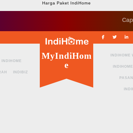
Harga Paket IndiHome
Cape ngga
Facebook
Twitte
MyIndiHom
INDIHOME
INDIHOME
e
INDIHOME
RAH
INDIBIZ
PASAN
IND