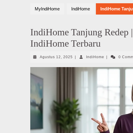
MyIndiHome
IndiHome
IndiHome Tanju
IndiHome Tanjung Redep |
IndiHome Terbaru
Agustus
IndiHome
Agustus 12, 2025
|
IndiHome
|
0 Com
12,
2025