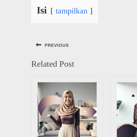
Isi
tampilkan
Navigasi
PREVIOUS
pos
Previous
Related Post
post: