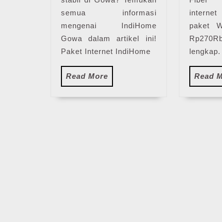
semua informasi
interne
mengenai IndiHome
paket W
Gowa dalam artikel ini!
Rp270Rb
Paket Internet IndiHome
lengkap.
Read
Read More
Read 
More