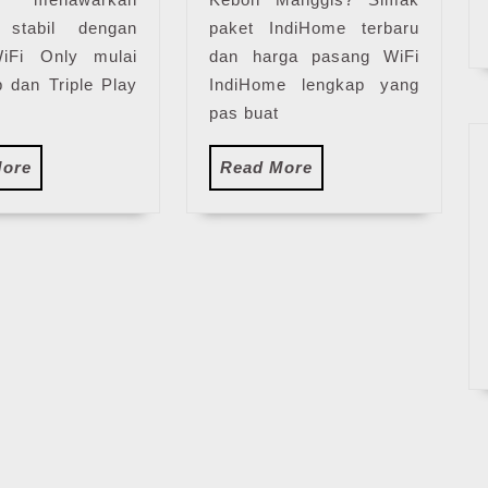
t stabil dengan
paket IndiHome terbaru
iFi Only mulai
dan harga pasang WiFi
 dan Triple Play
IndiHome lengkap yang
pas buat
Read
Read
More
Read More
More
More