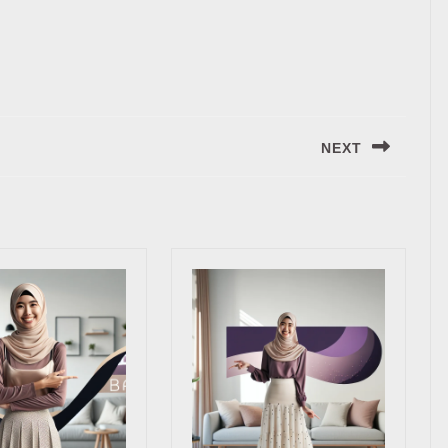
NEXT
Next
post: