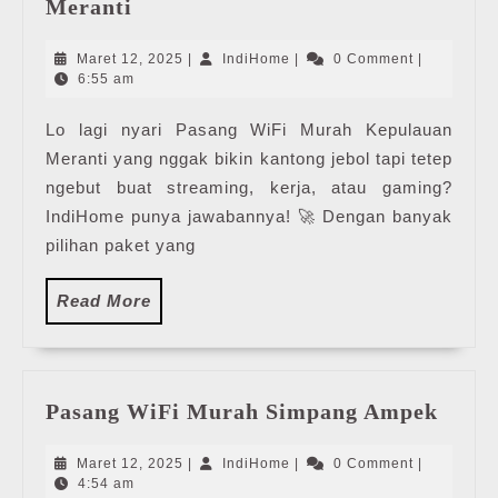
Pasang
Meranti
WiFi
Murah
Maret
IndiHome
Maret 12, 2025
|
IndiHome
|
0 Comment
|
Kepulauan
12,
6:55 am
2025
Meranti
Lo lagi nyari Pasang WiFi Murah Kepulauan
Meranti yang nggak bikin kantong jebol tapi tetep
ngebut buat streaming, kerja, atau gaming?
IndiHome punya jawabannya! 🚀 Dengan banyak
pilihan paket yang
Read
Read More
More
Pasa
Pasang WiFi Murah Simpang Ampek
WiFi
Mura
Maret
IndiHome
Maret 12, 2025
|
IndiHome
|
0 Comment
|
Simp
12,
4:54 am