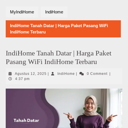
MyIndiHome
IndiHome
IndiHome Tanah Datar | Harga Paket Pasang WiFi
IndiHome Terbaru
IndiHome Tanah Datar | Harga Paket
Pasang WiFi IndiHome Terbaru
Agustus
IndiHome
Agustus 12, 2025
|
IndiHome
|
0 Comment
|
12,
4:37 pm
2025