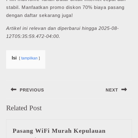
stabil. Manfaatkan promo diskon 70% biaya pasang
dengan daftar sekarang juga!
Artikel ini relevan dan diperbarui hingga 2025-08-
12T05:35:59.472-04:00.
Isi
tampilkan
Navigasi
PREVIOUS
NEXT
pos
Previous
Next
Related Post
post:
post:
Pasang WiFi Murah Kepulauan