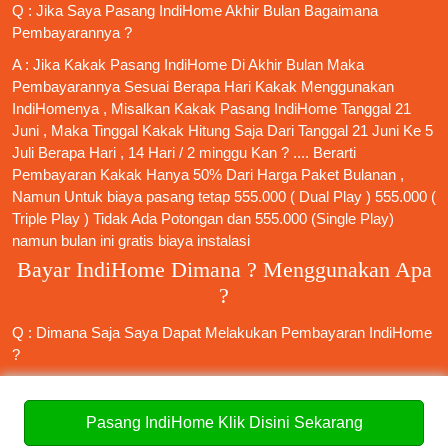
Q : Jika Saya
Pasang IndiHome
Akhir Bulan Bagaimana
Pembayarannya ?
A : Jika Kakak
Pasang IndiHome
Di Akhir Bulan Maka
Pembayarannya Sesuai Berapa Hari Kakak Menggunakan
IndiHomenya , Misalkan Kakak
Pasang IndiHome
Tanggal 21
Juni , Maka Tinggal Kakak Hitung Saja Dari Tanggal 21 Juni Ke 5
Juli Berapa Hari , 14 Hari / 2 minggu Kan ? .... Berarti
Pembayaran Kakak Hanya 50% Dari Harga Paket Bulanan ,
Namun Untuk biaya pasang tetap 555.000 ( Dual Play ) 555.000 (
Triple Play ) Tidak Ada Potongan dan 555.000 (Single Play)
namun bulan ini gratis biaya instalasi
Bayar IndiHome Dimana ? Menggunakan Apa
?
Q : Dimana Saja Saya Dapat Melakukan Pembayaran IndiHome
?
A : Kakak Bisa Melakukan Pembayaran IndiHome Di Indomart ,
Alfamart , Mobile Bangking , Internet Banking,Agen Warung Yang
Pasang IndiHome Klik Disini Sekarang
Menerima Pembayaran Telkom , Ataupun Plasa Telkom Terdekat