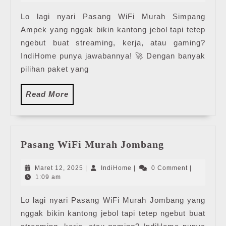
2025
Ampe
Lo lagi nyari Pasang WiFi Murah Simpang
Ampek yang nggak bikin kantong jebol tapi tetep
ngebut buat streaming, kerja, atau gaming?
IndiHome punya jawabannya! 🚀 Dengan banyak
pilihan paket yang
Read
Read More
More
Pasang
Pasang WiFi Murah Jombang
WiFi
Murah
Maret
IndiHome
Maret 12, 2025
|
IndiHome
|
0 Comment
|
Jombang
12,
1:09 am
2025
Lo lagi nyari Pasang WiFi Murah Jombang yang
nggak bikin kantong jebol tapi tetep ngebut buat