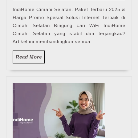
2025
Har
IndiHome Cimahi Selatan: Paket Terbaru 2025 &
Pak
Harga Promo Spesial Solusi Internet Terbaik di
Pas
WiF
Cimahi Selatan Bingung cari WiFi IndiHome
Ind
Cimahi Selatan yang stabil dan terjangkau?
Ter
Artikel ini membandingkan semua
Read
Read More
More