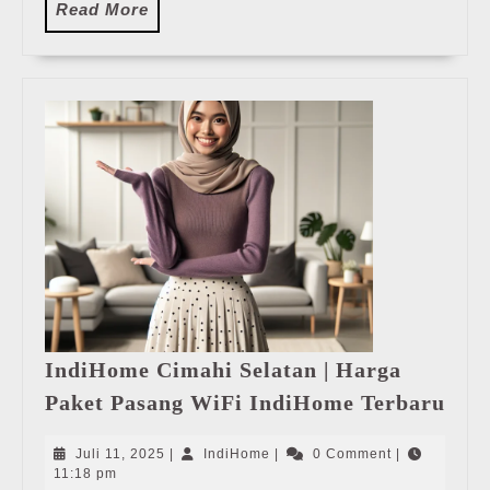
Read
Read More
More
IndiHome Cimahi Selatan | Harga
Ind
Paket Pasang WiFi IndiHome Terbaru
Cim
Sela
Juli
IndiHome
Juli 11, 2025
|
IndiHome
|
0 Comment
|
|
11,
11:18 pm