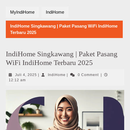
MyIndiHome
IndiHome
IndiHome Singkawang | Paket Pasang WiFi IndiHome
Terbaru 2025
IndiHome Singkawang | Paket Pasang
WiFi IndiHome Terbaru 2025
Juli
IndiHome
Juli 4, 2025
|
IndiHome
|
0 Comment
|
4,
12:12 am
2025