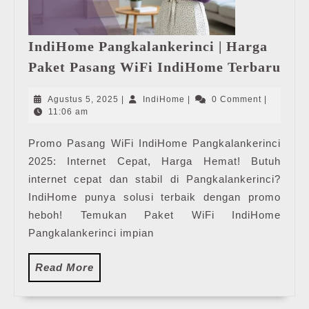
IndiHome Pangkalankerinci | Harga
Ind
Paket Pasang WiFi IndiHome Terbaru
Pang
|
Agustus
IndiHome
Agustus 5, 2025
|
IndiHome
|
0 Comment
|
Har
5,
11:06 am
2025
Pak
Promo Pasang WiFi IndiHome Pangkalankerinci
Pas
2025: Internet Cepat, Harga Hemat! Butuh
WiF
Ind
internet cepat dan stabil di Pangkalankerinci?
Ter
IndiHome punya solusi terbaik dengan promo
heboh! Temukan Paket WiFi IndiHome
Pangkalankerinci impian
Read
Read More
More