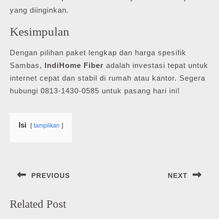
yang diinginkan.
Kesimpulan
Dengan pilihan paket lengkap dan harga spesifik
Sambas,
IndiHome Fiber
adalah investasi tepat untuk
internet cepat dan stabil di rumah atau kantor. Segera
hubungi 0813-1430-0585 untuk pasang hari ini!
Isi
tampilkan
Navigasi
PREVIOUS
NEXT
pos
Previous
Next
Related Post
post:
post: