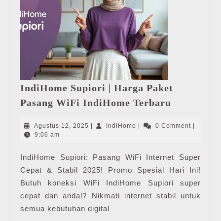
IndiHome Supiori | Harga Paket
IndiHome
Pasang WiFi IndiHome Terbaru
Supiori
|
Agustus
IndiHome
Agustus 12, 2025
|
IndiHome
|
0 Comment
|
Harga
12,
9:06 am
2025
Paket
IndiHome Supiori: Pasang WiFi Internet Super
Pasang
Cepat & Stabil 2025! Promo Spesial Hari Ini!
WiFi
IndiHome
Butuh koneksi WiFi IndiHome Supiori super
Terbaru
cepat dan andal? Nikmati internet stabil untuk
semua kebutuhan digital