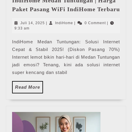
IndiHome Medan Tuntungan | Harga
Ind
Paket Pasang WiFi IndiHome Terbaru
Med
Tun
Juli
IndiHome
Juli 14, 2025
|
IndiHome
|
0 Comment
|
|
14,
9:33 am
2025
Har
IndiHome Medan Tuntungan: Solusi Internet
Pak
Cepat & Stabil 2025! (Diskon Pasang 70%)
Pas
WiF
Internet lemot bikin hari-hari di Medan Tuntungan
Ind
jadi emosi? Tenang, kini ada solusi internet
Ter
super kencang dan stabil
Read
Read More
More