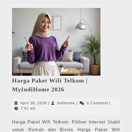
Harga Paket Wifi Telkom |
Harga
MyIndiHome 2026
Paket
Wifi
April
IndiHome
April 30, 2026
|
IndiHome
|
0 Comment
|
Telkom
30,
7:01 am
2026
|
Harga Paket Wifi Telkom: Pilihan Internet Stabil
MyIndiHome
untuk Rumah dan Bisnis Harga Paket Wifi
2026