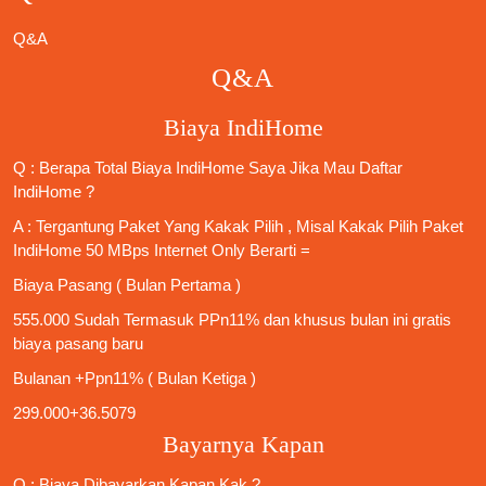
Q&A
Q&A
Biaya IndiHome
Q : Berapa Total Biaya IndiHome Saya Jika Mau
Daftar
IndiHome
?
A : Tergantung Paket Yang Kakak Pilih , Misal Kakak Pilih Paket
IndiHome 50 MBps Internet Only
Berarti =
Biaya Pasang ( Bulan Pertama )
555.000 Sudah Termasuk PPn11% dan khusus bulan ini gratis
biaya pasang baru
Bulanan +Ppn11% ( Bulan Ketiga )
299.000+36.5079
Bayarnya Kapan
Q : Biaya Dibayarkan Kapan Kak ?