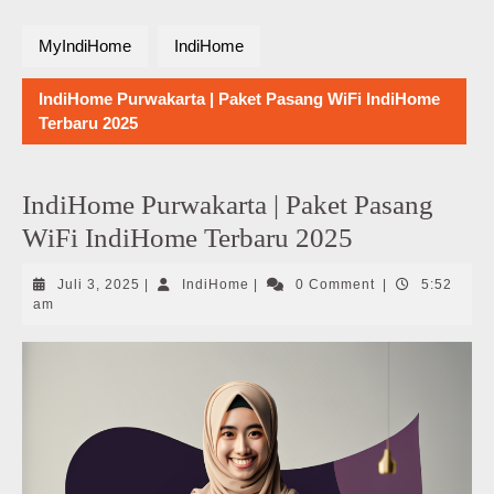
MyIndiHome
IndiHome
IndiHome Purwakarta | Paket Pasang WiFi IndiHome
Terbaru 2025
IndiHome Purwakarta | Paket Pasang
WiFi IndiHome Terbaru 2025
Juli
IndiHome
Juli 3, 2025
|
IndiHome
|
0 Comment
|
5:52
3,
am
2025