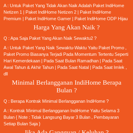
A : Untuk Paket Yang Tidak Akan Naik Adalah
Paket IndiHome
Netizen 1
|
Paket IndiHome Netizen 2
|
Paket IndiHome
Premium
|
Paket IndiHome Gamer
|
Paket IndiHome ODP Hijau
Harga Yang Akan Naik ?
Q : Apa Saja Paket Yang Akan Naik Sewaktu2 ?
A : Untuk Paket Yang Naik Sewaktu-Waktu Yaitu Paket Promo ,
Paket Promo Biasanya Terjadi Pada Momentum Tertentu Seperti
Hari Kemerdekaan | Pada Saat Bulan Ramadhan | Pada Saat
Awal Tahun & Akhir Tahun | Pada Saat Natal | Pada Saat Imlek ,
dll
Minimal Berlangganan IndiHome Berapa
Bulan ?
Q : Berapa Kontrak Minimal
Berlangganan IndiHome
?
A : Kontrak Minimal
Berlangganan IndiHome
Yaitu Selama 3
Bulan { Note : Tidak Langsung Bayar 3 Bulan , Pembayaran
Setiap Bulan Saja }
Jika Ada Gangguan / Keluhan ?