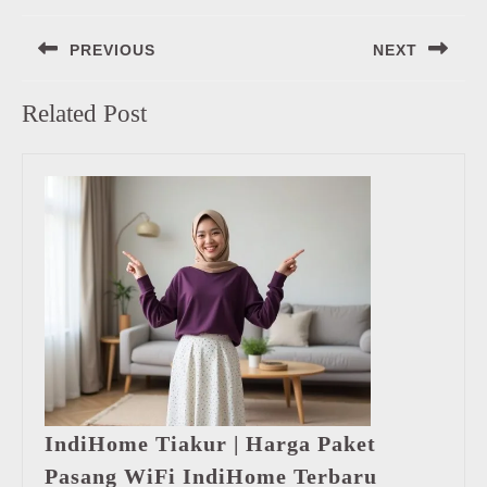
Navigasi
PREVIOUS
NEXT
pos
Previous
Next
Related Post
post:
post:
IndiHome Tiakur | Harga Paket
IndiHome
Pasang WiFi IndiHome Terbaru