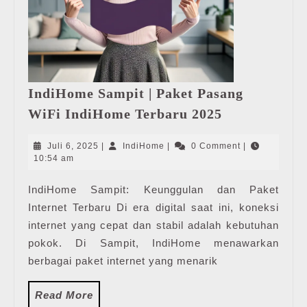
IndiHome Sampit | Paket Pasang
IndiHome
WiFi IndiHome Terbaru 2025
Sampit
|
Juli
IndiHome
Juli 6, 2025
|
IndiHome
|
0 Comment
|
Paket
6,
10:54 am
2025
Pasang
IndiHome Sampit: Keunggulan dan Paket
WiFi
Internet Terbaru Di era digital saat ini, koneksi
IndiHome
Terbaru
internet yang cepat dan stabil adalah kebutuhan
2025
pokok. Di Sampit, IndiHome menawarkan
berbagai paket internet yang menarik
Read
Read More