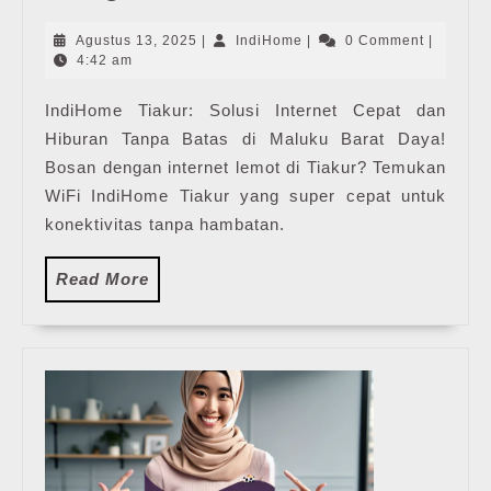
Tiakur
|
Agustus
IndiHome
Agustus 13, 2025
|
IndiHome
|
0 Comment
|
Harga
13,
4:42 am
2025
Paket
IndiHome Tiakur: Solusi Internet Cepat dan
Pasang
Hiburan Tanpa Batas di Maluku Barat Daya!
WiFi
IndiHome
Bosan dengan internet lemot di Tiakur? Temukan
Terbaru
WiFi IndiHome Tiakur yang super cepat untuk
konektivitas tanpa hambatan.
Read
Read More
More