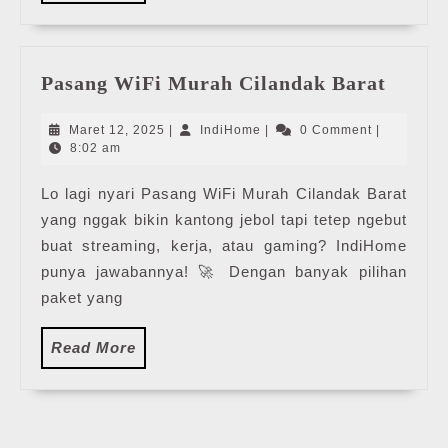
More
Pasan
Pasang WiFi Murah Cilandak Barat
WiFi
Mura
Maret
IndiHome
Maret 12, 2025
|
IndiHome
|
0 Comment
|
Cilan
12,
8:02 am
2025
Barat
Lo lagi nyari Pasang WiFi Murah Cilandak Barat
yang nggak bikin kantong jebol tapi tetep ngebut
buat streaming, kerja, atau gaming? IndiHome
punya jawabannya! 🚀 Dengan banyak pilihan
paket yang
Read
Read More
More