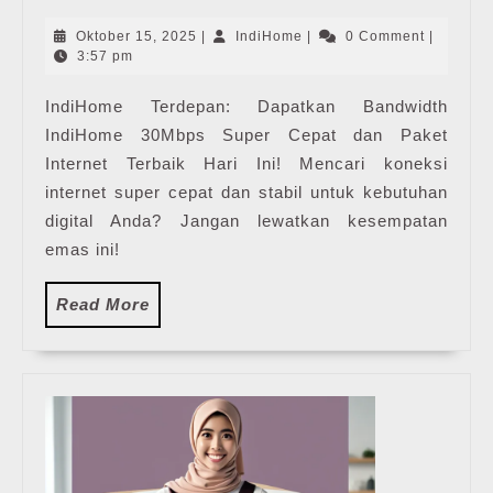
Ind
30M
Oktober
IndiHome
Oktober 15, 2025
|
IndiHome
|
0 Comment
|
|
15,
3:57 pm
2025
Har
IndiHome Terdepan: Dapatkan Bandwidth
Pak
IndiHome 30Mbps Super Cepat dan Paket
Pas
WiF
Internet Terbaik Hari Ini! Mencari koneksi
Ind
internet super cepat dan stabil untuk kebutuhan
Ter
digital Anda? Jangan lewatkan kesempatan
emas ini!
Read
Read More
More