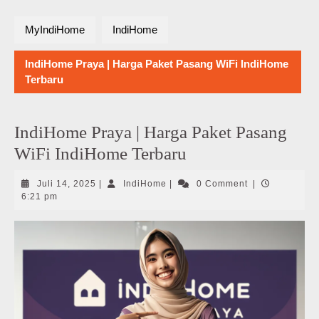
MyIndiHome
IndiHome
IndiHome Praya | Harga Paket Pasang WiFi IndiHome
Terbaru
IndiHome Praya | Harga Paket Pasang
WiFi IndiHome Terbaru
Juli
IndiHome
Juli 14, 2025
|
IndiHome
|
0 Comment
|
14,
6:21 pm
2025