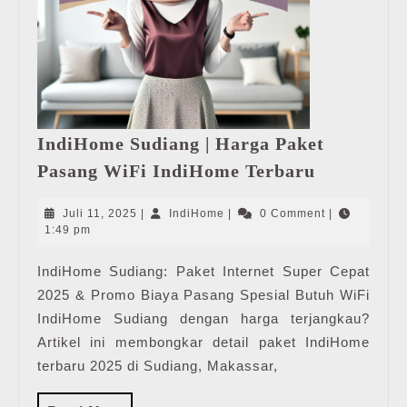
IndiHome Sudiang | Harga Paket
IndiHome
Pasang WiFi IndiHome Terbaru
Sudiang
|
Juli
IndiHome
Juli 11, 2025
|
IndiHome
|
0 Comment
|
Harga
11,
1:49 pm
2025
Paket
IndiHome Sudiang: Paket Internet Super Cepat
Pasang
2025 & Promo Biaya Pasang Spesial Butuh WiFi
WiFi
IndiHome
IndiHome Sudiang dengan harga terjangkau?
Terbaru
Artikel ini membongkar detail paket IndiHome
terbaru 2025 di Sudiang, Makassar,