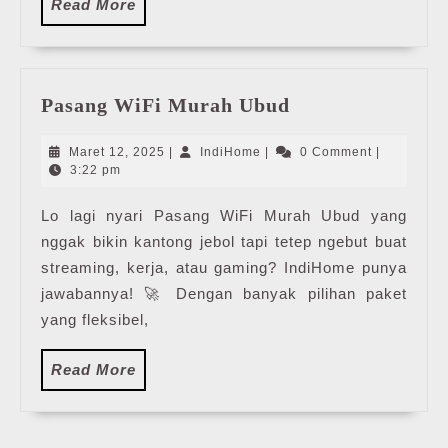
Read
Read More
More
Pasang
Pasang WiFi Murah Ubud
WiFi
Murah
Maret
IndiHome
Maret 12, 2025
|
IndiHome
|
0 Comment
|
Ubud
12,
3:22 pm
2025
Lo lagi nyari Pasang WiFi Murah Ubud yang
nggak bikin kantong jebol tapi tetep ngebut buat
streaming, kerja, atau gaming? IndiHome punya
jawabannya! 🚀 Dengan banyak pilihan paket
yang fleksibel,
Read
Read More
More