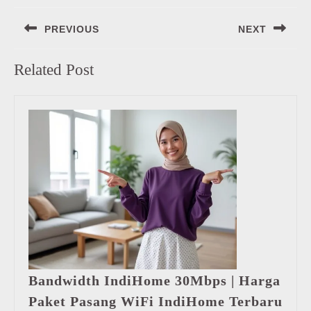
Navigasi
PREVIOUS
NEXT
pos
Previous
Next
Related Post
post:
post:
Bandwidth IndiHome 30Mbps | Harga
Ban
Paket Pasang WiFi IndiHome Terbaru