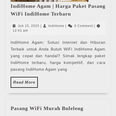
IndiHome Agam | Harga Paket Pasang
IndiHome
WiFi IndiHome Terbaru
Agam
|
Juli
IndiHome
Juli 15, 2025
|
IndiHome
|
0 Comment
|
Harga
15,
12:41 am
2025
Paket
IndiHome Agam: Solusi Internet dan Hiburan
Pasang
Terbaik untuk Anda Butuh WiFi IndiHome Agam
WiFi
IndiHome
yang cepat dan handal? Simak lengkap paket
Terbaru
IndiHome terbaru, harga kompetitif, dan cara
pasang IndiHome Agam yang
Read
Read More
More
Pasang
Pasang WiFi Murah Buleleng
WiFi