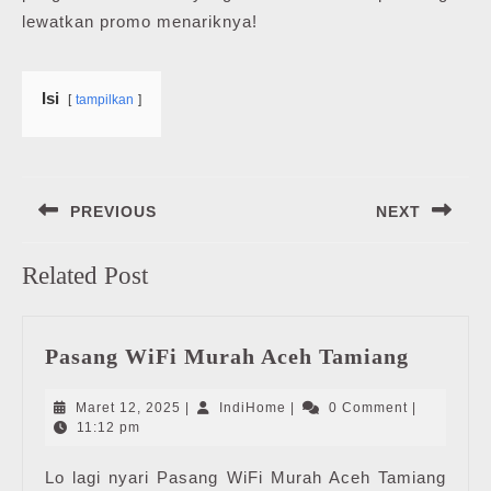
lewatkan promo menariknya!
Isi
tampilkan
Navigasi
PREVIOUS
NEXT
pos
Previous
Next
Related Post
post:
post:
Pasang
Pasang WiFi Murah Aceh Tamiang
WiFi
Murah
Maret
IndiHome
Maret 12, 2025
|
IndiHome
|
0 Comment
|
Aceh
12,
11:12 pm
2025
Tamian
Lo lagi nyari Pasang WiFi Murah Aceh Tamiang