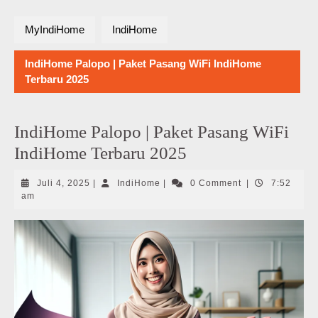
MyIndiHome
IndiHome
IndiHome Palopo | Paket Pasang WiFi IndiHome
Terbaru 2025
IndiHome Palopo | Paket Pasang WiFi
IndiHome Terbaru 2025
Juli
IndiHome
Juli 4, 2025
|
IndiHome
|
0 Comment
|
7:52
4,
am
2025