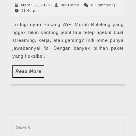
Murah
Maret
IndiHome
Maret 12, 2025
|
IndiHome
|
0 Comment
|
Buleleng
12,
11:46 pm
2025
Lo lagi nyari Pasang WiFi Murah Buleleng yang
nggak bikin kantong jebol tapi tetep ngebut buat
streaming, kerja, atau gaming? IndiHome punya
jawabannya! 🚀 Dengan banyak pilihan paket
yang fleksibel,
Read
Read More
More
Search
for: