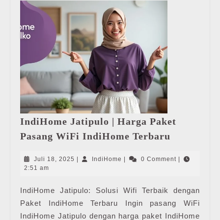
IndiHome Jatipulo | Harga Paket
IndiHome
Pasang WiFi IndiHome Terbaru
Jatipulo
|
Juli
IndiHome
Juli 18, 2025
|
IndiHome
|
0 Comment
|
Harga
18,
2:51 am
2025
Paket
IndiHome Jatipulo: Solusi Wifi Terbaik dengan
Pasang
Paket IndiHome Terbaru Ingin pasang WiFi
WiFi
IndiHome
IndiHome Jatipulo dengan harga paket IndiHome