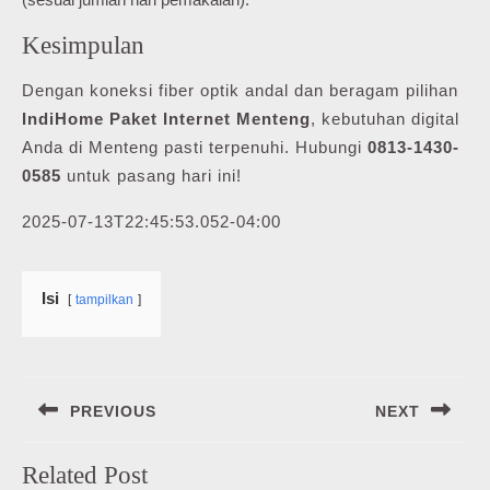
Kesimpulan
Dengan koneksi fiber optik andal dan beragam pilihan
IndiHome Paket Internet Menteng
, kebutuhan digital
Anda di Menteng pasti terpenuhi. Hubungi
0813-1430-
0585
untuk pasang hari ini!
2025-07-13T22:45:53.052-04:00
Isi
tampilkan
Navigasi
PREVIOUS
NEXT
pos
Previous
Next
Related Post
post:
post: