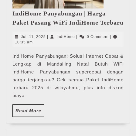
IndiHome Panyabungan | Harga
Ind
Paket Pasang WiFi IndiHome Terbaru
Pan
|
Juli
IndiHome
Juli 11, 2025
|
IndiHome
|
0 Comment
|
Har
11,
10:35 am
2025
Pak
IndiHome Panyabungan: Solusi Internet Cepat &
Pas
Lengkap di Mandailing Natal Butuh WiFi
WiF
Ind
IndiHome Panyabungan supercepat dengan
Ter
harga terjangkau? Cek semua Paket IndiHome
terbaru 2025 di wilayahmu, plus info diskon
biaya
Read
Read More
More