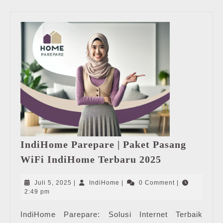
IndiHome Parepare | Paket Pasang
IndiHome
WiFi IndiHome Terbaru 2025
Parepare
|
Juli
IndiHome
Juli 5, 2025
|
IndiHome
|
0 Comment
|
Paket
5,
2:49 pm
2025
Pasang
IndiHome Parepare: Solusi Internet Terbaik
WiFi