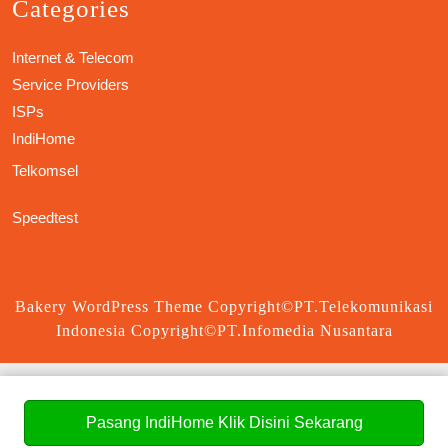
Categories
Internet & Telecom
Service Providers
ISPs
IndiHome
Telkomsel
Speedtest
Bakery WordPress Theme
Copyright©PT.Telekomunikasi
Indonesia Copyright©PT.Infomedia Nusantara
Scroll
Up
Pasang IndiHome Klik Disini Sekarang