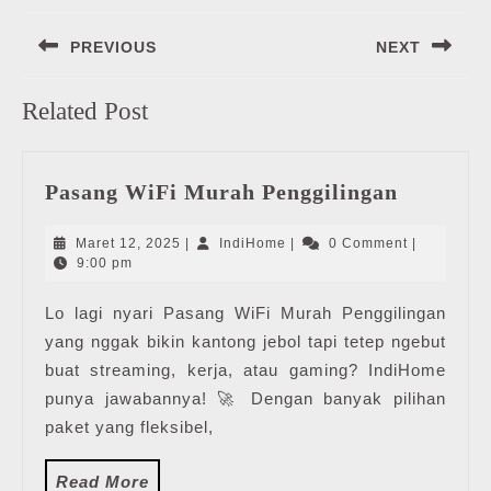
Navigasi
PREVIOUS
NEXT
pos
Previous
Next
Related Post
post:
post:
Pasang
Pasang WiFi Murah Penggilingan
WiFi
Murah
Maret
IndiHome
Maret 12, 2025
|
IndiHome
|
0 Comment
|
Penggili
12,
9:00 pm
2025
Lo lagi nyari Pasang WiFi Murah Penggilingan
yang nggak bikin kantong jebol tapi tetep ngebut
buat streaming, kerja, atau gaming? IndiHome
punya jawabannya! 🚀 Dengan banyak pilihan
paket yang fleksibel,
Read
Read More