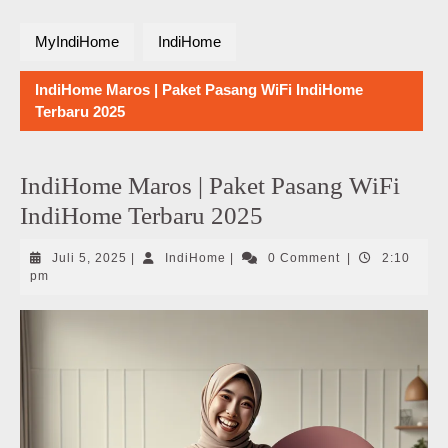
MyIndiHome
IndiHome
IndiHome Maros | Paket Pasang WiFi IndiHome
Terbaru 2025
IndiHome Maros | Paket Pasang WiFi
IndiHome Terbaru 2025
Juli
IndiHome
Juli 5, 2025
|
IndiHome
|
0 Comment
|
2:10
5,
pm
2025