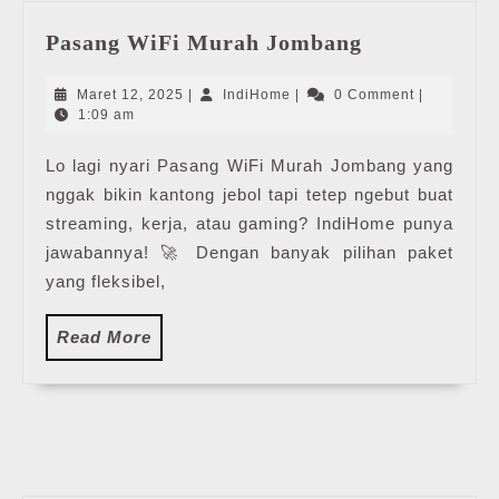
Pasang
Pasang WiFi Murah Jombang
WiFi
Murah
Maret
IndiHome
Maret 12, 2025
|
IndiHome
|
0 Comment
|
Jombang
12,
1:09 am
2025
Lo lagi nyari Pasang WiFi Murah Jombang yang
nggak bikin kantong jebol tapi tetep ngebut buat
streaming, kerja, atau gaming? IndiHome punya
jawabannya! 🚀 Dengan banyak pilihan paket
yang fleksibel,
Read
Read More
More