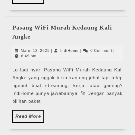
More
Pasang WiFi Murah Kedaung Kali
Pasang
Angke
WiFi
Murah
Maret
IndiHome
Maret 12, 2025
|
IndiHome
|
0 Comment
|
Kedaung
12,
6:49 pm
2025
Kali
Lo lagi nyari Pasang WiFi Murah Kedaung Kali
Angke
Angke yang nggak bikin kantong jebol tapi tetep
ngebut buat streaming, kerja, atau gaming?
IndiHome punya jawabannya! 🚀 Dengan banyak
pilihan paket
Read
Read More
More