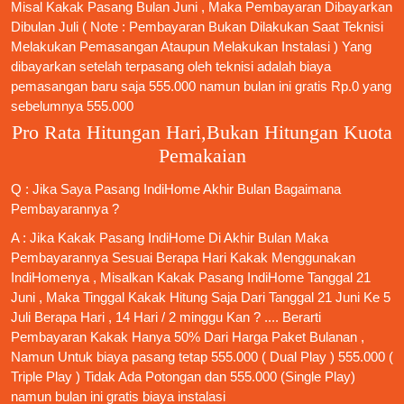
Misal Kakak Pasang Bulan Juni , Maka Pembayaran Dibayarkan
Dibulan Juli ( Note : Pembayaran Bukan Dilakukan Saat Teknisi
Melakukan Pemasangan Ataupun Melakukan Instalasi ) Yang
dibayarkan setelah terpasang oleh teknisi adalah biaya
pemasangan baru saja 555.000 namun bulan ini gratis Rp.0 yang
sebelumnya 555.000
Pro Rata Hitungan Hari,Bukan Hitungan Kuota
Pemakaian
Q : Jika Saya
Pasang IndiHome
Akhir Bulan Bagaimana
Pembayarannya ?
A : Jika Kakak
Pasang IndiHome
Di Akhir Bulan Maka
Pembayarannya Sesuai Berapa Hari Kakak Menggunakan
IndiHomenya , Misalkan Kakak
Pasang IndiHome
Tanggal 21
Juni , Maka Tinggal Kakak Hitung Saja Dari Tanggal 21 Juni Ke 5
Juli Berapa Hari , 14 Hari / 2 minggu Kan ? .... Berarti
Pembayaran Kakak Hanya 50% Dari Harga Paket Bulanan ,
Namun Untuk biaya pasang tetap 555.000 ( Dual Play ) 555.000 (
Triple Play ) Tidak Ada Potongan dan 555.000 (Single Play)
namun bulan ini gratis biaya instalasi